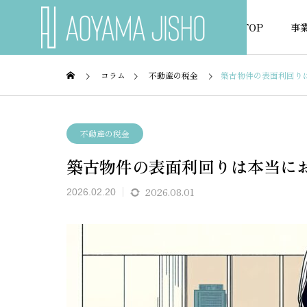
TOP
事
コラム
不動産の税金
築古物件の表面利回り
不動産の税金
不動産
不動産の税金
築古物件の表面利回りは本当に
NEWS
お知らせ
2026.08.01
2026.02.20
ミュレ
アパート事業計画書をエクセ
不動産
無料作
ルで無料作成する方法と書き
ー計算
方ガイド
トで無