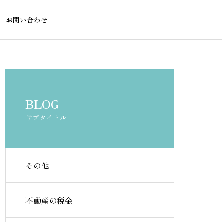
お問い合わせ
不動産の税金
不動産の税金
BLOG
サブタイトル
その他
戸建て投資の収支シミュレー
不動産投資ロ
ション｜エクセルテンプレー
レーションを
不動産の税金
トの使い方と入力項目を解説
作成する方法