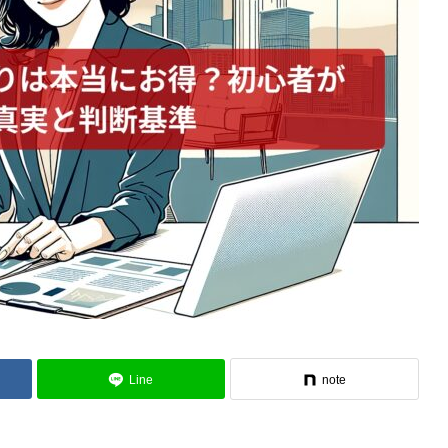
Line
note