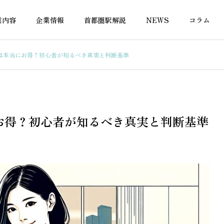
業内容
企業情報
首都圏駅解説
NEWS
コラム
は本当にお得？初心者が知るべき真実と判断基準
の税金
不動産の税金
お得？初心者が知るべき真実と判断基準
投資のキャッシュフロ
一棟マンション収支シミュレ
はエクセルテンプレー
ーションをエクセルで無料作
料で始めよう
成する方法