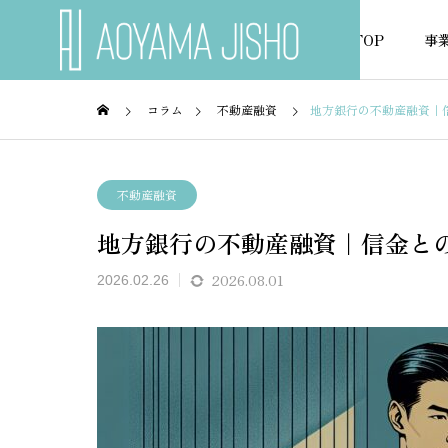
TOP
事
コラム
不動産融資
地方銀行の不動産融資｜
不動産の税金
不動産
不動産融資
地方銀行の不動産融資｜信金と
NEWS
お知らせ
2026.08.01
2026.02.26
実態と
市街化調整区域で住宅ローン
借地権
を借りるには？金融機関の選
は通る
び方を解説
解説