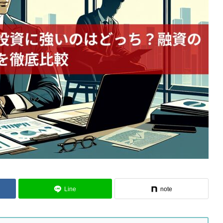
Line
note