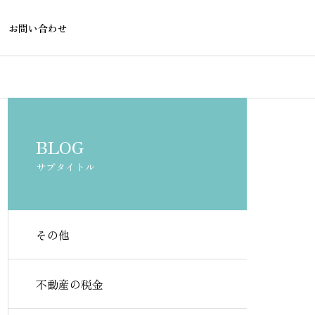
お問い合わせ
不動産物件購入・売却
不動産の税金
BLOG
サブタイトル
その他
賃貸で盗聴器・隠しカメラを
不動産屋に断
確認する方法
態｜知ってお
不動産の税金
側