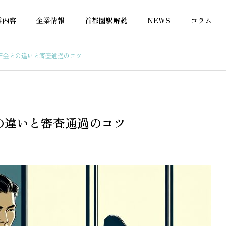
業内容
企業情報
首都圏駅解説
NEWS
コラム
信金との違いと審査通過のコツ
融資
不動産融資
の違いと審査通過のコツ
付き物件で住宅ローン
再建築不可でも住宅ローンは
？対応金融機関を徹底
借りられる？対応銀行と選び
方を解説