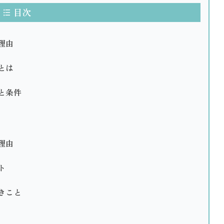
目次
理由
とは
と条件
理由
ト
きこと