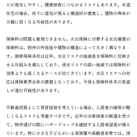
ビが発生しやすく、健康被害につながるリスクもあります。木造
住宅の場合、床下に湿気が残ると構造材が腐食し、建物の寿命が
大幅に短くなる可能性があります。
保険料の問題も無視できません。火災保険に付帯する水災補償の
保険料は、物件の所在地や建物の構造によって大きく異なりま
す。損害保険各社は近年、水災リスクの地域差を保険料に反映さ
せる仕組みを導入しており、浸水リスクの高い地域では保険料が
従来よりも高くなるケースが出てきています。水災リスクへの対
応は保険業界全体の課題となっており、今後も保険料体系の見直
しが進む可能性があります。
不動産投資として賃貸経営を考えている場合、入居者の確保が難
しくなるリスクも考慮すべきです。近年の水害被害の報道を受け
て、物件選びの際にハザードマップを確認する入居希望者が増え
ています。特に小さな子どもがいる家族層や高齢者世帯では、浸