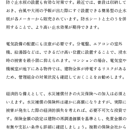
防ぐ止水板の設置も有効な対策です。最近では、普段は収納して
おき、台風や大雨の予報が出た際にすぐ設置できる簡易型の止水
板が各メーカーから販売されています。防水シートと土のうを併
用することで、より高い止水効果が期待できます。
電気設備の配置にも注意が必要です。分電盤、エアコンの室外
機、給湯器などは、できるだけ高い位置に設置することで、浸水
時の被害を最小限に抑えられます。マンションの場合、電気室や
機械室が地下にある物件では、建物全体が停電するリスクがある
ため、管理組合の対策状況も確認しておくことをお勧めします。
経済的な備えとして、水災補償付きの火災保険への加入は必須と
いえます。水災補償の保険料は確かに高額になりますが、実際に
被害が発生した際の経済的損失を考えれば、必要不可欠な投資で
す。保険金額の設定は建物の再調達価額を基準とし、免責金額の
有無や支払い条件も詳細に確認しましょう。複数の保険会社から