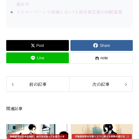
極め方
イエローゾーンで後悔しない?土砂災害区域の判断基準
Post
Share
Line
note
前の記事
次の記事
関連記事