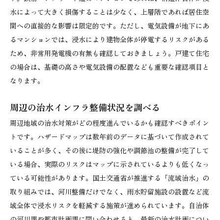
水によって大きく損傷することは少なく、上層階であれば居住空
間への直接的な影響は限定的です。ただし、電気設備が地下にあ
るマンションでは、浸水により建物全体が停電するリスクがある
ため、非常用発電機の有無も確認しておきましょう。戸建て住宅
の場合は、基礎の高さや電気設備の配置なども重要な確認項目と
なります。
周辺の治水インフラ整備状況を調べる
周辺地域の治水対策がどの程度進んでいるかも確認すべきポイン
トです。ハザードマップは数年前のデータに基づいて作成されて
いることが多く、その後に堤防の強化や調節池の整備が完了して
いる場合、実際のリスクはマップに示されているよりも低くなっ
ている可能性があります。国土交通省が推進する「流域治水」の
取り組みでは、河川整備だけでなく、雨水貯留施設の設置など流
域全体で浸水リスクを軽減する施策が進められています。自治体
の河川課や都市計画課に問い合わせると、最新の治水計画につい