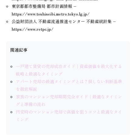
東京都都市整備局 都市計画情報 –
https://www.toshiseibi.metro.tokyo.lg.jp/
公益財団法人 不動産流通推進センター 不動産統計集 –
https://www.retpc.jp/
関連記事
一戸建て賃貸の売却成功ガイド｜資産価値を最大化する
戦略と最適なタイミング
アパート売却の最適タイミングとは？損しない判断基準
を徹底解説
家族のマンション売却期間完全ガイド｜最適なタイミン
グと準備の流れ
円安時のマンション売却で高値を狙うコツと最適なタイ
ミング