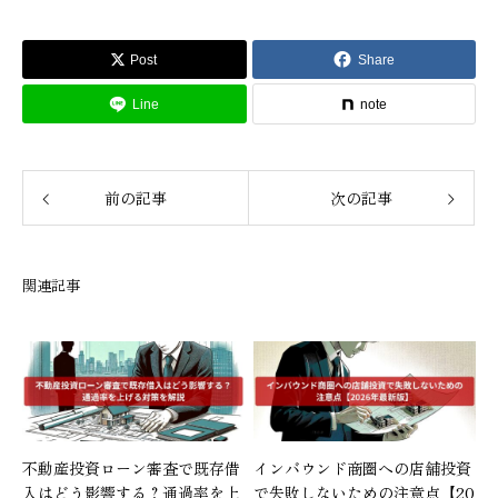
Post
Share
Line
note
前の記事
次の記事
関連記事
不動産投資ローン審査で既存借
インバウンド商圏への店舗投資
入はどう影響する？通過率を上
で失敗しないための注意点【20