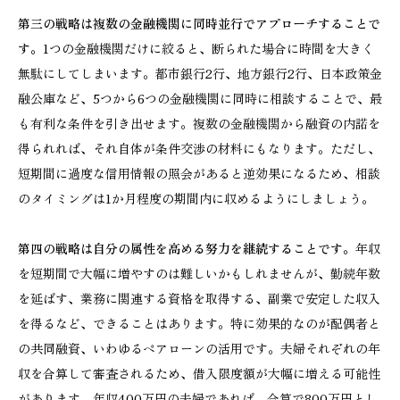
第三の戦略は複数の金融機関に同時並行でアプローチすることで
す。
1つの金融機関だけに絞ると、断られた場合に時間を大きく
無駄にしてしまいます。都市銀行2行、地方銀行2行、日本政策金
融公庫など、5つから6つの金融機関に同時に相談することで、最
も有利な条件を引き出せます。複数の金融機関から融資の内諾を
得られれば、それ自体が条件交渉の材料にもなります。ただし、
短期間に過度な信用情報の照会があると逆効果になるため、相談
のタイミングは1か月程度の期間内に収めるようにしましょう。
第四の戦略は自分の属性を高める努力を継続することです。
年収
を短期間で大幅に増やすのは難しいかもしれませんが、勤続年数
を延ばす、業務に関連する資格を取得する、副業で安定した収入
を得るなど、できることはあります。特に効果的なのが配偶者と
の共同融資、いわゆるペアローンの活用です。夫婦それぞれの年
収を合算して審査されるため、借入限度額が大幅に増える可能性
があります。年収400万円の夫婦であれば、合算で800万円とし