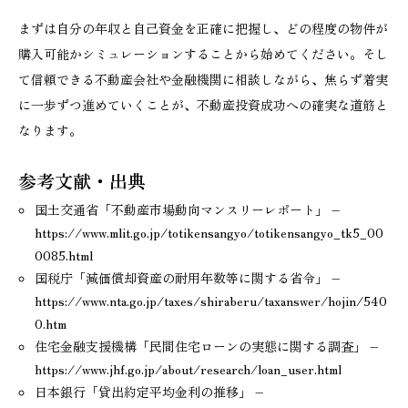
まずは自分の年収と自己資金を正確に把握し、どの程度の物件が
購入可能かシミュレーションすることから始めてください。そし
て信頼できる不動産会社や金融機関に相談しながら、焦らず着実
に一歩ずつ進めていくことが、不動産投資成功への確実な道筋と
なります。
参考文献・出典
国土交通省「不動産市場動向マンスリーレポート」 –
https://www.mlit.go.jp/totikensangyo/totikensangyo_tk5_00
0085.html
国税庁「減価償却資産の耐用年数等に関する省令」 –
https://www.nta.go.jp/taxes/shiraberu/taxanswer/hojin/540
0.htm
住宅金融支援機構「民間住宅ローンの実態に関する調査」 –
https://www.jhf.go.jp/about/research/loan_user.html
日本銀行「貸出約定平均金利の推移」 –