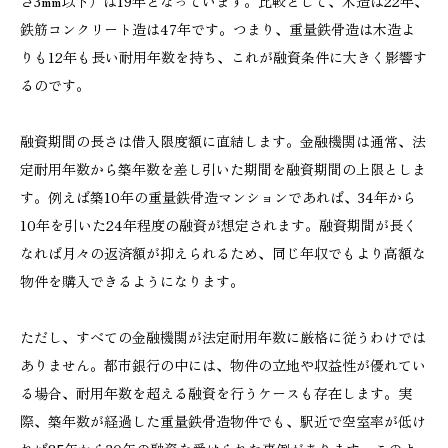
さ3mm以下）は19年となっています。比較として、木造は22年、
鉄筋コンクリート造は47年です。つまり、重量鉄骨造は木造よ
りも12年も長い耐用年数を持ち、これが融資条件に大きく影響す
るのです。
融資期間の長さは借入限度額に直結します。金融機関は通常、法
定耐用年数から築年数を差し引いた期間を融資期間の上限としま
す。例えば築10年の重量鉄骨造マンションであれば、34年から
10年を引いた24年程度の融資が想定されます。融資期間が長く
なれば月々の返済額が抑えられるため、同じ年収でもより高額な
物件を購入できるようになります。
ただし、すべての金融機関が法定耐用年数に厳格に従うわけでは
ありません。都市銀行の中には、物件の立地や収益性が優れてい
る場合、耐用年数を超える融資を行うケースも存在します。実
際、築年数が経過した重量鉄骨造物件でも、駅近で空室率が低け