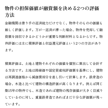
物件の担保価値が融資額を決める2つの評価
方法
金融機関は借り手の返済能力だけでなく、物件そのものの価値も
厳しく評価します。万が一返済が滞った場合、物件を売却して融
資額を回収できるかどうかが重要な判断材料となるからです。物
件評価には主に積算評価と収益還元評価という2つの方法があり
ます。
積算評価は、土地と建物それぞれの価値を個別に算出して合計す
る方法です。土地は路線価や固定資産税評価額を基準にし、建物
は再調達価格から減価償却分を差し引いて計算します。鉄骨造の
場合、木造と比べて建物の構造評価が高くなります。例えば同じ
築15年の物件でも、木造であれば建物の残存価値が大きく目減り
しているのに対し、重量鉄骨造であればまだ十分な評価額が残っ
ています。