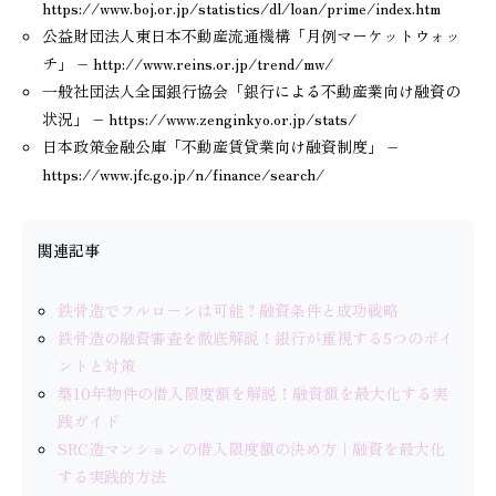
https://www.boj.or.jp/statistics/dl/loan/prime/index.htm
公益財団法人東日本不動産流通機構「月例マーケットウォッ
チ」 – http://www.reins.or.jp/trend/mw/
一般社団法人全国銀行協会「銀行による不動産業向け融資の
状況」 – https://www.zenginkyo.or.jp/stats/
日本政策金融公庫「不動産賃貸業向け融資制度」 –
https://www.jfc.go.jp/n/finance/search/
関連記事
鉄骨造でフルローンは可能？融資条件と成功戦略
鉄骨造の融資審査を徹底解説！銀行が重視する5つのポイ
ントと対策
築10年物件の借入限度額を解説！融資額を最大化する実
践ガイド
SRC造マンションの借入限度額の決め方｜融資を最大化
する実践的方法