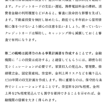
ます。クレジットカードの支払い遅延、携帯電話料金の滞納、消
費者金融の利用履歴などがあると、審査に致命的な影響を及ぼし
ます。不動産投資を検討し始めたら、最低でも半年前から信用情
報に傷をつけないよう細心の注意を払いましょう。使っていない
クレジットカードは解約し、キャッシング枠も減額しておくと審
査で有利になります。
第二の戦略は説得力のある事業計画書を作成することです。
金融
機関に「この投資は成功する」と確信してもらうには、綿密な収
支シミュレーションが必要です。家賃収入の見込み、管理費、修
繕積立金、固定資産税、空室率、金利上昇リスクなどを織り込ん
だ10年間の収支計画を作成します。特に重要なのは、保守的な条
件でシミュレーションすることです。空室率を20%程度、金利
上昇を2%程度見込んでも黒字を維持できることを示せれば、金
融機関の信頼を大きく得られます。