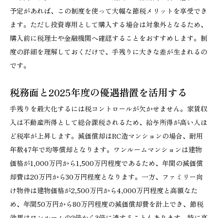
予定があれば、この制度を使って大幅な節税メリットを享受でき
ます。ただし投資専用として購入する場合は対象外となるため、
購入前に税理士や金融機関へ確認することをおすすめします。制
度の詳細を理解しておくだけで、手残りに大きな差が生まれるの
です。
税務面と2025年度の優遇措置を活用する
手残りを最大化するには税コントロールが欠かせません。家賃収
入は不動産所得として総合課税されるため、給与所得が高い人ほ
ど税率が上昇します。減価償却はRC造マンションの場合、耐用
年数47年で均等償却となります。ワンルームマンションは建物
価格が1,000万円から1,500万円程度であるため、年間の減価償
却費は20万円から30万円程度となります。一方、ファミリー向
け物件は建物価格が2,500万円から4,000万円程度と高額なた
め、年間50万円から80万円程度の減価償却費を計上でき、節税
効果はワンルームの2倍から3倍に達することもあります。特に高