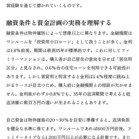
営経験を通じて磨かれていくものです。
融資条件と資金計画の実務を理解する
融資条件は物件種別によって想像以上に異なります。金融機関は
ワンルームを「投資用小口ローン」として扱うことが多く、金利
は1.8%前後、期間は最長35年が標準的です。これに対してファ
ミリーマンションは、購入者が自己居住の意向を示せば「居住用
区分」と見なされ、0.6%台の住宅ローンを利用できる可能性が
あります。しかし賃貸用と明言すると金利は1.4%程度に跳ね上
がるケースが目立つため、購入前に金融機関との相談が欠かせま
せん。金利差がわずか0.8%でも、35年の返済期間で考えると総
返済額に数百万円の違いが生まれることもあります。
自己資金は物件価格の20〜30%を目安に準備すると、返済負担
を健全な水準に保てます。ワンルームであれば600万円前後、フ
ァミリータイプなら1,200万円以上が必要になる計算です。また