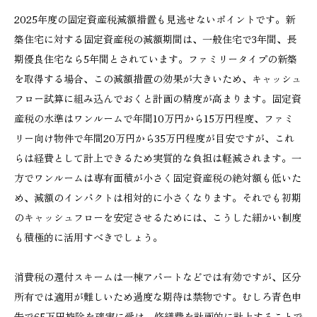
2025年度の固定資産税減額措置も見逃せないポイントです。新
築住宅に対する固定資産税の減額期間は、一般住宅で3年間、長
期優良住宅なら5年間とされています。ファミリータイプの新築
を取得する場合、この減額措置の効果が大きいため、キャッシュ
フロー試算に組み込んでおくと計画の精度が高まります。固定資
産税の水準はワンルームで年間10万円から15万円程度、ファミ
リー向け物件で年間20万円から35万円程度が目安ですが、これ
らは経費として計上できるため実質的な負担は軽減されます。一
方でワンルームは専有面積が小さく固定資産税の絶対額も低いた
め、減額のインパクトは相対的に小さくなります。それでも初期
のキャッシュフローを安定させるためには、こうした細かい制度
も積極的に活用すべきでしょう。
消費税の還付スキームは一棟アパートなどでは有効ですが、区分
所有では適用が難しいため過度な期待は禁物です。むしろ青色申
告で65万円控除を確実に受け、修繕費を計画的に計上することで