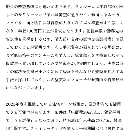
融資の審査基準にも違いがあります。ワンルームは年収500万円
以上のサラリーマンであれば審査が通りやすい傾向にある一方、
ファミリー向け物件は融資額が大きくなるぶん審査がより厳しく
なり、年収700万円以上が目安となります。勤続年数や勤務先の
安定性も重視されるため、購入前に自身の属性を金融機関に確認
しておくことが賢明です。もし手元資金が限られている場合は、
まず低価格帯のワンルームを購入し、家賃収入を再投資しながら
複数戸へ買い増していく段階的戦略が現実的でしょう。実際に多
くの成功投資家が小さく始めて経験を積みながら規模を拡大する
手法を採用しており、この堅実なアプローチが長期的な資産形成
につながっています。
2025年度も継続している住宅ローン減税は、区分所有でも活用
できる可能性があります。条件は「床面積50㎡以上、賃貸併用
で自らも居住」となっており、控除額は年末残高の0.7%、最長
13年間です。ファミリータイプを購入し一部期間は自己居住する