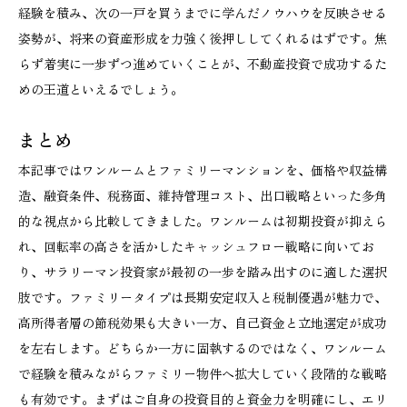
経験を積み、次の一戸を買うまでに学んだノウハウを反映させる
姿勢が、将来の資産形成を力強く後押ししてくれるはずです。焦
らず着実に一歩ずつ進めていくことが、不動産投資で成功するた
めの王道といえるでしょう。
まとめ
本記事ではワンルームとファミリーマンションを、価格や収益構
造、融資条件、税務面、維持管理コスト、出口戦略といった多角
的な視点から比較してきました。ワンルームは初期投資が抑えら
れ、回転率の高さを活かしたキャッシュフロー戦略に向いてお
り、サラリーマン投資家が最初の一歩を踏み出すのに適した選択
肢です。ファミリータイプは長期安定収入と税制優遇が魅力で、
高所得者層の節税効果も大きい一方、自己資金と立地選定が成功
を左右します。どちらか一方に固執するのではなく、ワンルーム
で経験を積みながらファミリー物件へ拡大していく段階的な戦略
も有効です。まずはご自身の投資目的と資金力を明確にし、エリ