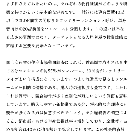
まず押さえておきたいのは、それぞれの物件種別がどのような特
徴を持つかという基本的な定義です。一般的には専有面積40㎡
以上で2LDK前後の間取りをファミリーマンションと呼び、単身
者向けの20㎡前後をワンルームに分類します。この違いは単な
る広さの問題ではなく、ターゲットとなる入居者層や投資戦略に
直結する重要な要素となっています。
国土交通省の住宅市場動向調査によれば、首都圏で取引される中
古区分マンションの約55%がワンルーム、30%弱がファミリー
タイプという構成になっています。つまり流通量で見るとワンル
ームが圧倒的に優勢であり、購入時の選択肢も豊富です。しかし
これは同時に、競合物件が多く差別化が難しいという側面も意味
しています。購入しやすい価格帯である分、将来的な売却時にも
競合が多くなる点は留意すべきでしょう。また総務省の調査によ
ると、都市部における単身世帯は年々増加しており、全世帯に占
める割合は40%に迫る勢いで拡大しています。この社会的背景