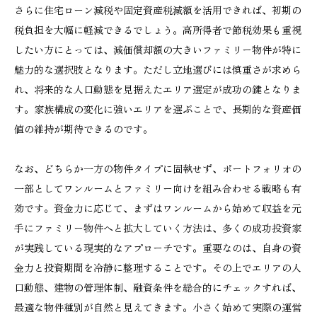
さらに住宅ローン減税や固定資産税減額を活用できれば、初期の
税負担を大幅に軽減できるでしょう。高所得者で節税効果も重視
したい方にとっては、減価償却額の大きいファミリー物件が特に
魅力的な選択肢となります。ただし立地選びには慎重さが求めら
れ、将来的な人口動態を見据えたエリア選定が成功の鍵となりま
す。家族構成の変化に強いエリアを選ぶことで、長期的な資産価
値の維持が期待できるのです。
なお、どちらか一方の物件タイプに固執せず、ポートフォリオの
一部としてワンルームとファミリー向けを組み合わせる戦略も有
効です。資金力に応じて、まずはワンルームから始めて収益を元
手にファミリー物件へと拡大していく方法は、多くの成功投資家
が実践している現実的なアプローチです。重要なのは、自身の資
金力と投資期間を冷静に整理することです。その上でエリアの人
口動態、建物の管理体制、融資条件を総合的にチェックすれば、
最適な物件種別が自然と見えてきます。小さく始めて実際の運営