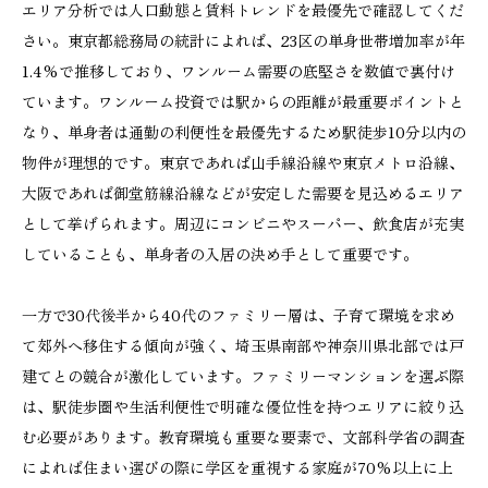
エリア分析では人口動態と賃料トレンドを最優先で確認してくだ
さい。東京都総務局の統計によれば、23区の単身世帯増加率が年
1.4%で推移しており、ワンルーム需要の底堅さを数値で裏付け
ています。ワンルーム投資では駅からの距離が最重要ポイントと
なり、単身者は通勤の利便性を最優先するため駅徒歩10分以内の
物件が理想的です。東京であれば山手線沿線や東京メトロ沿線、
大阪であれば御堂筋線沿線などが安定した需要を見込めるエリア
として挙げられます。周辺にコンビニやスーパー、飲食店が充実
していることも、単身者の入居の決め手として重要です。
一方で30代後半から40代のファミリー層は、子育て環境を求め
て郊外へ移住する傾向が強く、埼玉県南部や神奈川県北部では戸
建てとの競合が激化しています。ファミリーマンションを選ぶ際
は、駅徒歩圏や生活利便性で明確な優位性を持つエリアに絞り込
む必要があります。教育環境も重要な要素で、文部科学省の調査
によれば住まい選びの際に学区を重視する家庭が70%以上に上