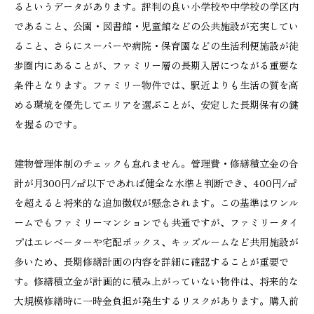
るというデータがあります。評判の良い小学校や中学校の学区内
であること、公園・図書館・児童館などの公共施設が充実してい
ること、さらにスーパーや病院・保育園などの生活利便施設が徒
歩圏内にあることが、ファミリー層の長期入居につながる重要な
条件となります。ファミリー物件では、駅近よりも生活の質を高
める環境を優先してエリアを選ぶことが、安定した長期保有の鍵
を握るのです。
建物管理体制のチェックも怠れません。管理費・修繕積立金の合
計が月300円/㎡以下であれば健全な水準と判断でき、400円/㎡
を超えると将来的な追加徴収が懸念されます。この基準はワンル
ームでもファミリーマンションでも共通ですが、ファミリータイ
プはエレベーターや宅配ボックス、キッズルームなど共用施設が
多いため、長期修繕計画の内容を詳細に確認することが重要で
す。修繕積立金が計画的に積み上がっていない物件は、将来的な
大規模修繕時に一時金負担が発生するリスクがあります。購入前