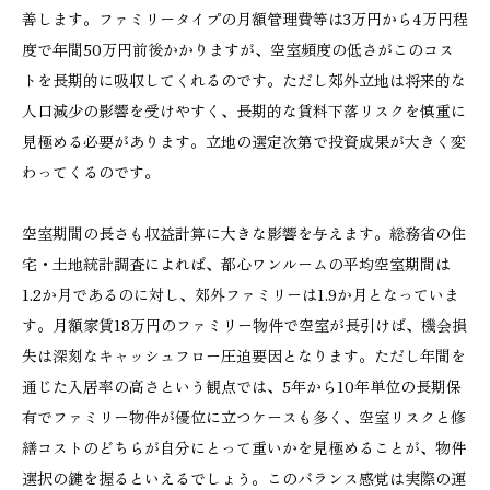
善します。ファミリータイプの月額管理費等は3万円から4万円程
度で年間50万円前後かかりますが、空室頻度の低さがこのコス
トを長期的に吸収してくれるのです。ただし郊外立地は将来的な
人口減少の影響を受けやすく、長期的な賃料下落リスクを慎重に
見極める必要があります。立地の選定次第で投資成果が大きく変
わってくるのです。
空室期間の長さも収益計算に大きな影響を与えます。総務省の住
宅・土地統計調査によれば、都心ワンルームの平均空室期間は
1.2か月であるのに対し、郊外ファミリーは1.9か月となっていま
す。月額家賃18万円のファミリー物件で空室が長引けば、機会損
失は深刻なキャッシュフロー圧迫要因となります。ただし年間を
通じた入居率の高さという観点では、5年から10年単位の長期保
有でファミリー物件が優位に立つケースも多く、空室リスクと修
繕コストのどちらが自分にとって重いかを見極めることが、物件
選択の鍵を握るといえるでしょう。このバランス感覚は実際の運