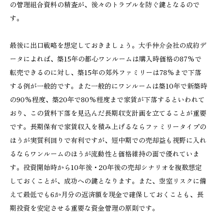
の管理組合資料の精査が、後々のトラブルを防ぐ鍵となるので
す。
最後に出口戦略を想定しておきましょう。大手仲介会社の成約デ
ータによれば、築15年の都心ワンルームは購入時価格の87%で
転売できるのに対し、築15年の郊外ファミリーは78%まで下落
する例が一般的です。また一般的にワンルームは築10年で新築時
の90%程度、築20年で80%程度まで家賃が下落するといわれて
おり、この賃料下落を見込んだ長期収支計画を立てることが重要
です。長期保有で家賃収入を積み上げるならファミリータイプの
ほうが実質利回りで有利ですが、短中期での売却益も視野に入れ
るならワンルームのほうが流動性と価格維持の面で優れていま
す。投資開始時から10年後・20年後の売却シナリオを複数想定
しておくことが、成功への鍵となります。また、空室リスクに備
えて最低でも6か月分の返済額を現金で確保しておくことも、長
期投資を安定させる重要な資金管理の原則です。