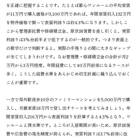
を正確に把握することです。たとえば都心ワンルームの平均家賃
が11万円で購入価格が3,100万円であれば、年間家賃収入132万円
を物件価格で割って表面利回りは約4.3%になります。しかしこ
こから管理委託費や修繕積立金、原状回復費を差し引くと、実質
利回りは3%台前半まで低下するのが一般的です。つまり表面上
の数字だけで判断すると、実際の手残りとの間に大きなギャップ
が生じてしまうわけです。なお管理費・修繕積立金の合計が月2
万円から3万円程度、年間経費にして40万円前後になるケースが
多く、こうした経費水準をあらかじめ収支計画に織り込んでおく
ことが重要です。
一方で郊外駅徒歩10分のファミリーマンションを5,000万円で購
入し、月額家賃18万円で貸し出すケースを考えてみましょう。年
間家賃収入216万円から表面利回りを計算すると4.3%となり、ワ
ンルームと同水準です。ところが入居期間が長いため、原状回復
費や広告費の発生頻度が抑えられ、実質利回りは3.7%前後に改