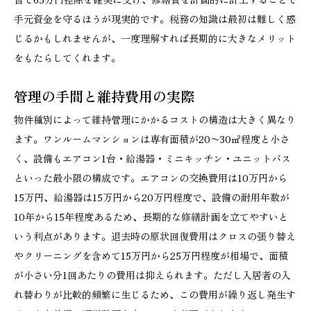
手元資金を守るほうが現実的です。税務の知識は最初は難しく感
じるかもしれませんが、一度理解すれば長期的に大きなメリット
をもたらしてくれます。
管理の手間と維持費用の実際
物件種別によって維持管理にかかるコストの構造は大きく異なり
ます。ワンルームマンションは専有面積が20〜30㎡程度と小さ
く、設備もエアコン1台・給湯器・ミニキッチン・ユニットバス
といった最小限の構成です。エアコンの交換費用は10万円から
15万円、給湯器は15万円から20万円程度で、設備の耐用年数が
10年から15年程度あるため、長期的な修繕計画を立てやすいと
いう利点があります。退去時の原状回復費用はクロスの張り替え
やクリーニングを含めて15万円から25万円程度が相場で、面積
が小さい分1回あたりの費用は抑えられます。ただし入居者の入
れ替わりが比較的頻繁に生じるため、この費用が繰り返し発生す