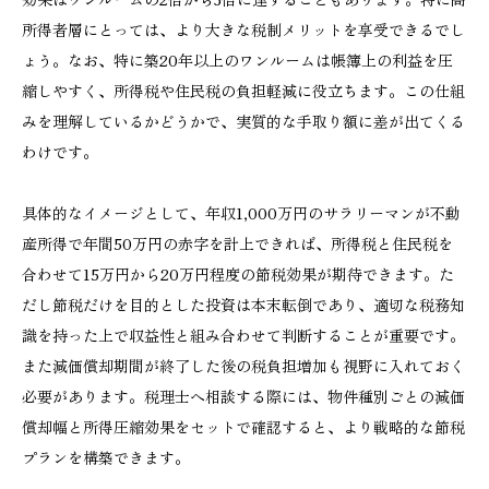
所得者層にとっては、より大きな税制メリットを享受できるでし
ょう。なお、特に築20年以上のワンルームは帳簿上の利益を圧
縮しやすく、所得税や住民税の負担軽減に役立ちます。この仕組
みを理解しているかどうかで、実質的な手取り額に差が出てくる
わけです。
具体的なイメージとして、年収1,000万円のサラリーマンが不動
産所得で年間50万円の赤字を計上できれば、所得税と住民税を
合わせて15万円から20万円程度の節税効果が期待できます。た
だし節税だけを目的とした投資は本末転倒であり、適切な税務知
識を持った上で収益性と組み合わせて判断することが重要です。
また減価償却期間が終了した後の税負担増加も視野に入れておく
必要があります。税理士へ相談する際には、物件種別ごとの減価
償却幅と所得圧縮効果をセットで確認すると、より戦略的な節税
プランを構築できます。