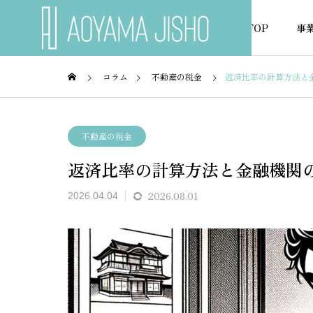
TOP
事
コラム
不動産の税金
返済比率の計算方法と
不動産融資
不動産
不動産の税金
返済比率の計算方法と金融機関
NEWS
お知らせ
2026.08.01
2026.04.04
由と実
フラット35が通らない物件で
市街化
査の裏
も使える銀行ローン完全ガイ
を借り
ド
び方を