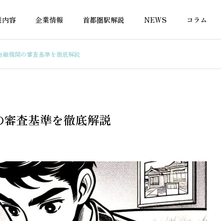
業内容
企業情報
首都圏駅解説
NEWS
コラム
金融機関の審査基準を徹底解説
の税金
不動産融資
の審査基準を徹底解説
調整区域で住宅ローン
借地権付き物件で住宅ローン
るには？金融機関の選
は通る？対応金融機関を徹底
解説
解説