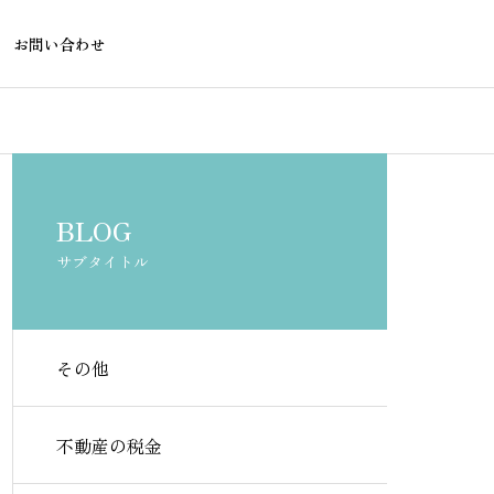
お問い合わせ
不動産融資
不動産物件購入
BLOG
サブタイトル
その他
再建築不可でも住宅ローンは
賃貸で盗聴器
借りられる？対応銀行と選び
確認する方法
不動産の税金
方を解説