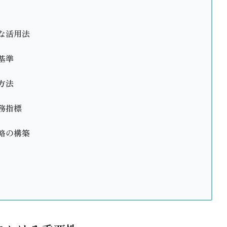
な活用法
基準
方法
務指標
略の構築