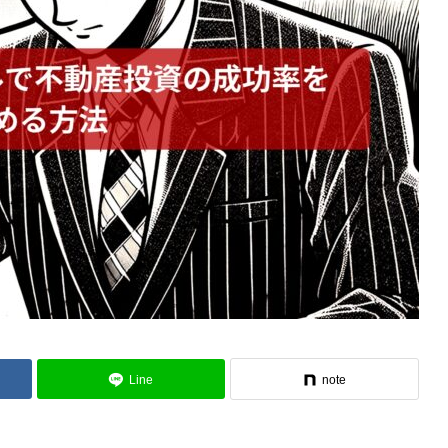
Line
note