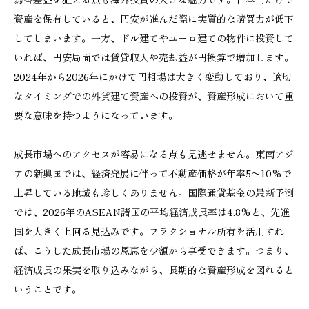
資産を保有していると、円安が進んだ際に実質的な購買力が低下
してしまいます。一方、ドル建てやユーロ建ての物件に投資して
いれば、円安局面では賃貸収入や売却益が円換算で増加します。
2024年から2026年にかけて円相場は大きく変動しており、適切
なタイミングでの外貨建て資産への投資が、資産形成において重
要な意味を持つようになっています。
成長市場へのアクセスが容易になる点も見逃せません。東南アジ
アの新興国では、経済発展に伴って不動産価格が年率5〜10%で
上昇している地域も珍しくありません。国際通貨基金の最新予測
では、2026年のASEAN諸国の平均経済成長率は4.8%と、先進
国を大きく上回る見込みです。フラクショナル所有を活用すれ
ば、こうした成長市場の恩恵を少額から享受できます。つまり、
経済成長の果実を取り込みながら、長期的な資産形成を図れると
いうことです。