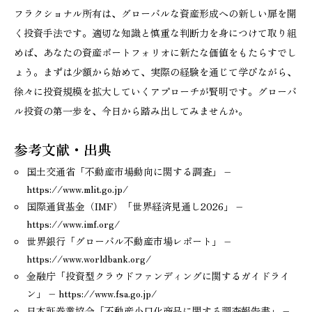
フラクショナル所有は、グローバルな資産形成への新しい扉を開
く投資手法です。適切な知識と慎重な判断力を身につけて取り組
めば、あなたの資産ポートフォリオに新たな価値をもたらすでし
ょう。まずは少額から始めて、実際の経験を通じて学びながら、
徐々に投資規模を拡大していくアプローチが賢明です。グローバ
ル投資の第一歩を、今日から踏み出してみませんか。
参考文献・出典
国土交通省「不動産市場動向に関する調査」 –
https://www.mlit.go.jp/
国際通貨基金（IMF）「世界経済見通し2026」 –
https://www.imf.org/
世界銀行「グローバル不動産市場レポート」 –
https://www.worldbank.org/
金融庁「投資型クラウドファンディングに関するガイドライ
ン」 – https://www.fsa.go.jp/
日本証券業協会「不動産小口化商品に関する調査報告書」 –