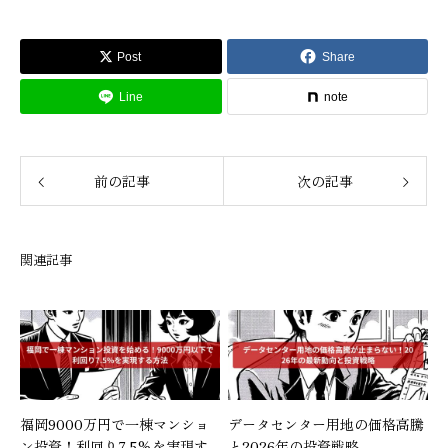
Post
Share
Line
note
前の記事
次の記事
関連記事
福岡9000万円で一棟マンショ
データセンター用地の価格高騰
ン投資！利回り7.5%を実現す
と2026年の投資戦略