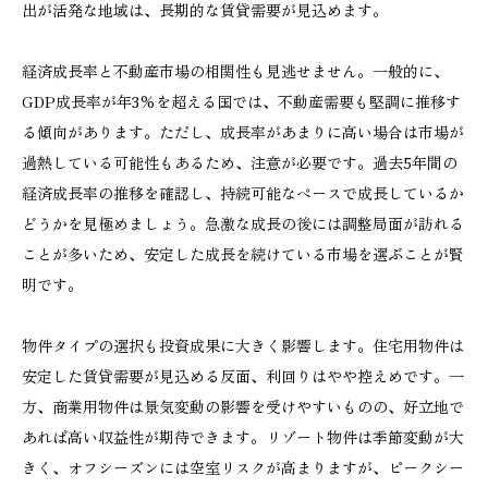
出が活発な地域は、長期的な賃貸需要が見込めます。
経済成長率と不動産市場の相関性も見逃せません。一般的に、
GDP成長率が年3%を超える国では、不動産需要も堅調に推移す
る傾向があります。ただし、成長率があまりに高い場合は市場が
過熱している可能性もあるため、注意が必要です。過去5年間の
経済成長率の推移を確認し、持続可能なペースで成長しているか
どうかを見極めましょう。急激な成長の後には調整局面が訪れる
ことが多いため、安定した成長を続けている市場を選ぶことが賢
明です。
物件タイプの選択も投資成果に大きく影響します。住宅用物件は
安定した賃貸需要が見込める反面、利回りはやや控えめです。一
方、商業用物件は景気変動の影響を受けやすいものの、好立地で
あれば高い収益性が期待できます。リゾート物件は季節変動が大
きく、オフシーズンには空室リスクが高まりますが、ピークシー