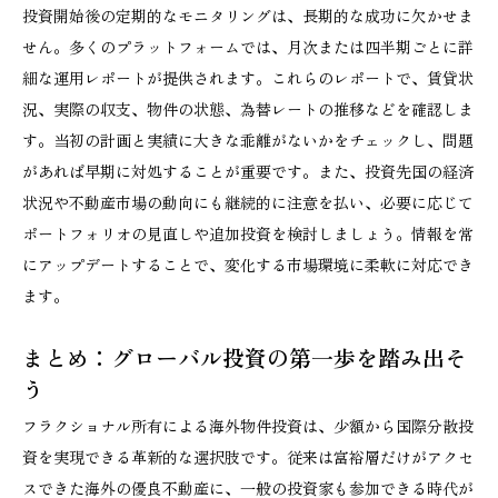
投資開始後の定期的なモニタリングは、長期的な成功に欠かせま
せん。多くのプラットフォームでは、月次または四半期ごとに詳
細な運用レポートが提供されます。これらのレポートで、賃貸状
況、実際の収支、物件の状態、為替レートの推移などを確認しま
す。当初の計画と実績に大きな乖離がないかをチェックし、問題
があれば早期に対処することが重要です。また、投資先国の経済
状況や不動産市場の動向にも継続的に注意を払い、必要に応じて
ポートフォリオの見直しや追加投資を検討しましょう。情報を常
にアップデートすることで、変化する市場環境に柔軟に対応でき
ます。
まとめ：グローバル投資の第一歩を踏み出そ
う
フラクショナル所有による海外物件投資は、少額から国際分散投
資を実現できる革新的な選択肢です。従来は富裕層だけがアクセ
スできた海外の優良不動産に、一般の投資家も参加できる時代が