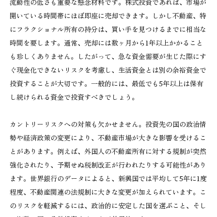
流動性の低さも重要な懸念材料です。株式投資であれば、市場が
開いている時間帯にほぼ即座に売却できます。しかし不動産、特
にフラクショナル所有の持分は、買い手を見つけるまでに相当な
時間を要します。通常、売却には数ヶ月から1年以上かかること
も珍しくありません。したがって、急な資金需要が生じた際にす
ぐ現金化できないリスクを考慮し、生活資金とは別の余裕資金で
投資することが大切です。一般的には、最低でも5年以上は保有
し続けられる資金で投資すべきでしょう。
カントリーリスクへの対策も欠かせません。投資先の国の政治情
勢や経済政策の変更により、不動産市場が大きな影響を受けるこ
とがあります。例えば、外国人の不動産所有に対する規制が突然
強化されたり、予期せぬ税制改正が行われたりする可能性があり
ます。世界銀行のデータによると、新興国では平均して5年に1度
程度、不動産関連の法規制に大きな変更が加えられています。こ
のリスクを軽減するには、政治的に安定した国を選ぶこと、そし