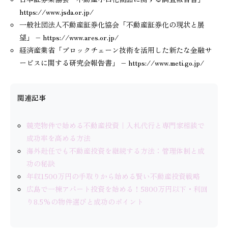
https://www.jsda.or.jp/
一般社団法人不動産証券化協会「不動産証券化の現状と展
望」 – https://www.ares.or.jp/
経済産業省「ブロックチェーン技術を活用した新たな金融サ
ービスに関する研究会報告書」 – https://www.meti.go.jp/
関連記事
競売物件で始める不動産投資｜入札代行と専門家相談で
成功率を高める方法
海外赴任でも不動産投資を継続する方法：管理体制と成
功の秘訣
年収1500万円の手取りから始める賢い不動産投資戦略
広島で一棟アパート投資を始める！5800万円以下・利回
り8.5%の物件選びと成功のポイント