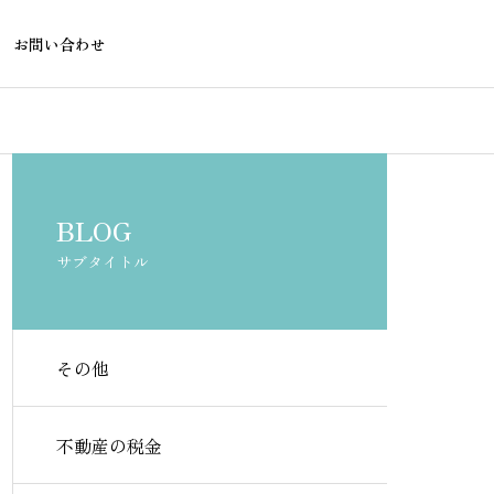
お問い合わせ
不動産融資
不動産融資
BLOG
サブタイトル
その他
農地転用と住宅ローン審査｜
確認済証なし
金融機関が求める書類と注意
は通る？金融
不動産の税金
点
解説