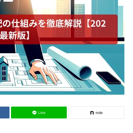
Line
note