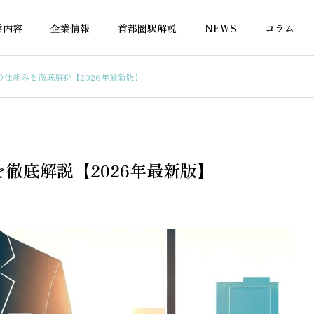
業内容
企業情報
首都圏駅解説
NEWS
コラム
仕組みを徹底解説【2026年最新版】
融資
不動産融資
徹底解説【2026年最新版】
でも住宅ローンは組め
がんでも住宅ローンを組める
応金融機関と条件を徹
銀行はある？選び方と注意点
を解説