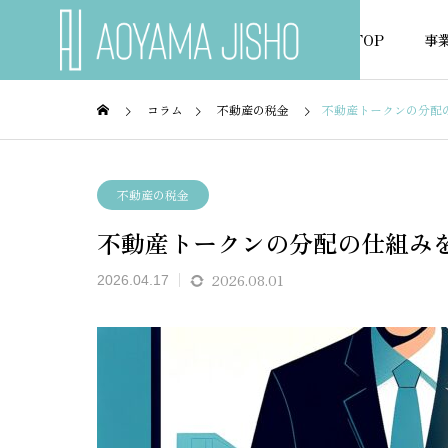
TOP
事
コラム
不動産の税金
不動産トークンの分配の
不動産融資
不動産
不動産の税金
不動産トークンの分配の仕組みを
NEWS
お知らせ
2026.08.01
2026.04.17
ノベロ
建築条件付き土地の住宅ロー
60代
こ？
ン審査｜金融機関の選び方と
る！対
注意点
底解説