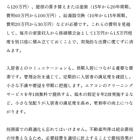
ら120万円）、屋根の葺き替えまたは塗装（15年から20年周期、
費用60万円から100万円）、給湯器交換（10年から15年周期、
費用20万円から30万円）などが必要です。これらの費用を見越
して、毎月の家賃収入から修繕積立金として1万円から1.5万円程
度を別口座に積み立てておくことで、突発的な出費に慌てずに済
みます。
入居者とのコミュニケーションも、長期入居につながる重要な要
素です。管理会社を通じて、定期的に入居者の満足度を確認し、
小さな不満や要望を早期に把握します。エアコンのクリーニング
サービスを年1回無料で提供する、庭木の剪定を年2回実施するな
ど、小さな気配りが入居者の満足度を高め、更新率の向上につな
がります。
税務面での最適化も忘れてはいけません。不動産所得は総合課税
の対象となるため、必要経費を適切に計上することで節税効果が