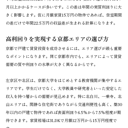
月以上かかるケースが多いです。この差は年間の実質利回りに大
きく影響します。仮に月額家賃15万円の物件であれば、空室期間
の差だけで年間22.5万円の収益差が生まれる計算になります。
高利回りを実現する京都エリアの選び方
京都で戸建て賃貸投資を成功させるには、エリア選びが最も重要
なポイントになります。同じ京都市内でも、エリアによって賃貸
需要の質や利回りの水準が大きく異なるからです。
左京区や北区は、京都大学をはじめとする教育機関が集中するエ
リアです。学生だけでなく、大学教員や研究者といった安定した
収入を持つ層からの需要が見込めます。特に北白川、一乗寺、北
山エリアは、閑静な住宅街でありながら交通利便性も高く、築30
年以内の戸建て物件であれば表面利回り6.5%から7.5%程度が期
待できます。家賃相場は3LDKで月額12万円から15万円程度で