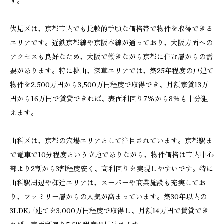
す。
伏見区は、京都市内でも比較的手頃な価格帯で物件を取得できる
エリアです。近鉄京都線や京阪本線が通っており、大阪方面への
アクセスも良好なため、大阪で働きながら京都に住む層からの需
要があります。特に桃山、深草エリアでは、築25年程度の戸建て
物件を2,500万円から3,500万円程度で取得でき、月額家賃13万
円から16万円で賃貸できれば、表面利回り7%から8%も十分狙
えます。
山科区は、京都の穴場エリアとして注目されています。京都駅ま
で電車で10分程度という立地でありながら、物件価格は市内中心
部より2割から3割程度安く、高利回りを実現しやすいです。特に
山科駅周辺や椥辻エリアは、スーパーや商業施設も充実してお
り、ファミリー層からの人気が高まっています。築30年以内の
3LDK戸建てを3,000万円程度で取得し、月額14万円で賃貸でき