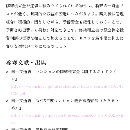
修繕積立金が適切に積み立てられている物件は、将来の一時金リ
スクが低く、長期的な収益の安定につながります。購入後は管理
組合に積極的に関与しながら、予備資金も確保しておくことで、
予期せぬ出費にも柔軟に対応できます。修繕積立金の健全性を投
資判断の重要な軸として加えることで、リスクを最小限に抑えた
賢明な選択が可能になるでしょう。
参考文献・出典
国土交通省「マンションの修繕積立金に関するガイドライ
ン」—
https://www.mlit.go.jp/jutakukentiku/house/content/001747
009.pdf
国土交通省「令和5年度マンション総合調査結果（とりまと
め）」—
https://www.mlit.go.jp/report/press/house03_hh_000210.h
tml
国土交通省「管理計画認定制度」—