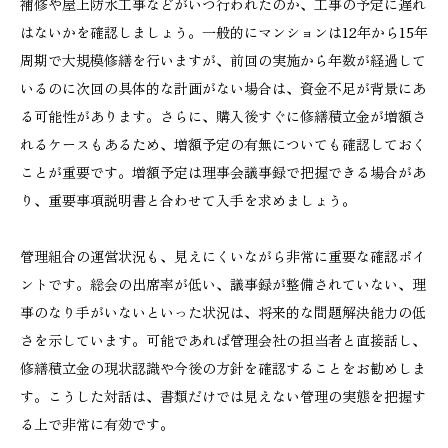
補修や屋上防水工事などがいつ行われたのか、工事の予定に遅れ
はないかを確認しましょう。一般的にマンションは12年から15年
周期で大規模修繕を行いますが、前回の実施から年数が経過して
いるのに次回の具体的な計画がない場合は、資金不足が背景にあ
る可能性があります。さらに、購入後すぐに修繕積立金が増額さ
れるケースもあるため、増額予定の有無についても確認しておく
ことが重要です。増額予定は理事会議事録で把握できる場合があ
り、重要事項説明書と合わせて入手を求めましょう。
管理組合の運営状況も、見えにくいながら非常に重要な確認ポイ
ントです。総会の出席率が低い、議事録が整備されていない、理
事のなり手がいないといった状況は、将来的な問題解決能力の低
さを示しています。可能であれば管理会社の担当者と直接話し、
修繕積立金の現状認識や今後の方針を確認することをお勧めしま
す。こうした対話は、書類だけでは見えない管理の実態を把握す
る上で非常に有効です。