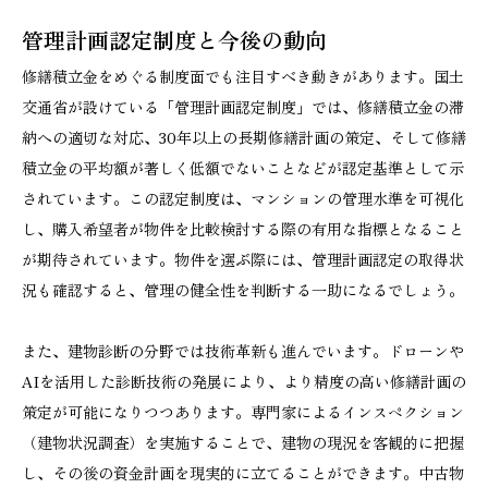
管理計画認定制度と今後の動向
修繕積立金をめぐる制度面でも注目すべき動きがあります。国土
交通省が設けている「管理計画認定制度」では、修繕積立金の滞
納への適切な対応、30年以上の長期修繕計画の策定、そして修繕
積立金の平均額が著しく低額でないことなどが認定基準として示
されています。この認定制度は、マンションの管理水準を可視化
し、購入希望者が物件を比較検討する際の有用な指標となること
が期待されています。物件を選ぶ際には、管理計画認定の取得状
況も確認すると、管理の健全性を判断する一助になるでしょう。
また、建物診断の分野では技術革新も進んでいます。ドローンや
AIを活用した診断技術の発展により、より精度の高い修繕計画の
策定が可能になりつつあります。専門家によるインスペクション
（建物状況調査）を実施することで、建物の現況を客観的に把握
し、その後の資金計画を現実的に立てることができます。中古物