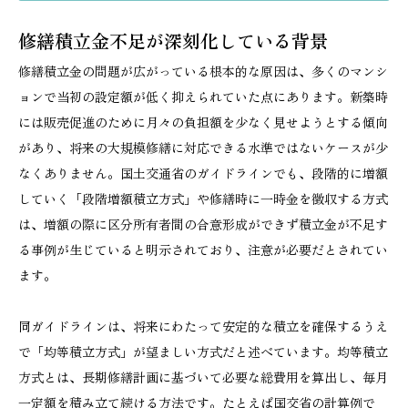
修繕積立金不足が深刻化している背景
修繕積立金の問題が広がっている根本的な原因は、多くのマンシ
ョンで当初の設定額が低く抑えられていた点にあります。新築時
には販売促進のために月々の負担額を少なく見せようとする傾向
があり、将来の大規模修繕に対応できる水準ではないケースが少
なくありません。国土交通省のガイドラインでも、段階的に増額
していく「段階増額積立方式」や修繕時に一時金を徴収する方式
は、増額の際に区分所有者間の合意形成ができず積立金が不足す
る事例が生じていると明示されており、注意が必要だとされてい
ます。
同ガイドラインは、将来にわたって安定的な積立を確保するうえ
で「均等積立方式」が望ましい方式だと述べています。均等積立
方式とは、長期修繕計画に基づいて必要な総費用を算出し、毎月
一定額を積み立て続ける方法です。たとえば国交省の計算例で