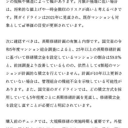
ンの規模や構造によって幅があります。月額が極端に低い場合
は、将来的な値上げや一時金徴収のリスクが高いと考えるべきで
す。同ガイドラインは2021年に見直され、既存マンションも対
象として㎡単価の目安が更新されています。
次に確認すべきは、長期修繕計画の有無と内容です。国交省の令
和5年度マンション総合調査によると、25年以上の長期修繕計画
に基づいて修繕積立金を設定しているマンションの割合は59.8%
と、前回調査より改善しているものの、依然として4割超のマン
ションが計画的な積立を行えていません。計画が10年以上更新さ
れていない場合は、管理組合の機能不全を示唆している可能性が
あります。また、国交省のガイドラインでは、どの積立方式を採
用していても5年程度ごとに長期修繕計画を見直し、修繕積立金
を設定し直すことが必要だと明記されています。
購入前のチェックでは、大規模修繕の実施時期も重要です。外壁