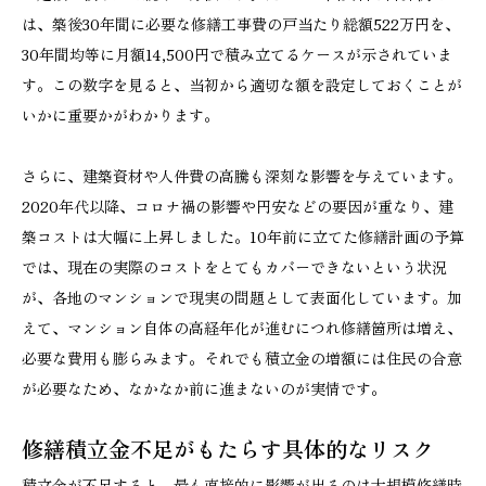
は、築後30年間に必要な修繕工事費の戸当たり総額522万円を、
30年間均等に月額14,500円で積み立てるケースが示されていま
す。この数字を見ると、当初から適切な額を設定しておくことが
いかに重要かがわかります。
さらに、建築資材や人件費の高騰も深刻な影響を与えています。
2020年代以降、コロナ禍の影響や円安などの要因が重なり、建
築コストは大幅に上昇しました。10年前に立てた修繕計画の予算
では、現在の実際のコストをとてもカバーできないという状況
が、各地のマンションで現実の問題として表面化しています。加
えて、マンション自体の高経年化が進むにつれ修繕箇所は増え、
必要な費用も膨らみます。それでも積立金の増額には住民の合意
が必要なため、なかなか前に進まないのが実情です。
修繕積立金不足がもたらす具体的なリスク
積立金が不足すると、最も直接的に影響が出るのは大規模修繕時