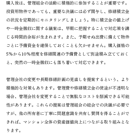
購入後は、管理組合の活動に積極的に参加することが重要です。
投資用物件であっても、重要な決議には必ず関与し、修繕積立金
の状況を定期的にモニタリングしましょう。特に積立金の値上げ
や一時金徴収に関する議案は、早期に把握することで対応策を講
じる時間的余裕が生まれます。また、予期せぬ出費に備えて物件
ごとに予備資金を確保しておくことも欠かせません。購入価格の
5%から10%程度を修繕関連の予備費として別途積み立てておく
と、突然の一時金徴収にも落ち着いて対応できます。
管理会社の変更や長期修繕計画の見直しを提案するという、より
積極的な対策もあります。管理費や修繕積立金の使途が不透明な
場合、管理会社を変更することで無駄なコストを削減できる可能
性があります。これらの提案は管理組合の総会での決議が必要で
すが、他の所有者に丁寧に問題意識を共有し賛同を得ることがで
きれば、マンション全体の資産価値向上につながる取り組みとな
ります。