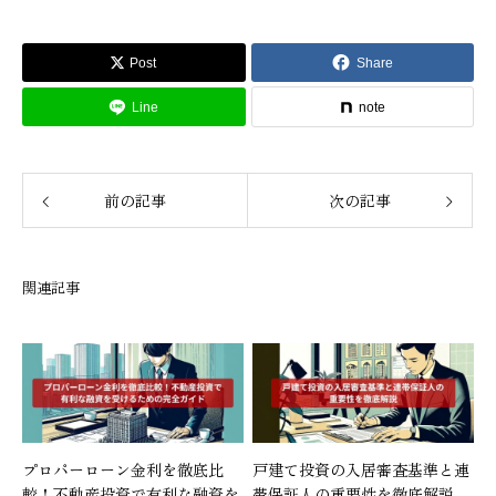
Post
Share
Line
note
前の記事
次の記事
関連記事
プロパーローン金利を徹底比
戸建て投資の入居審査基準と連
較！不動産投資で有利な融資を
帯保証人の重要性を徹底解説