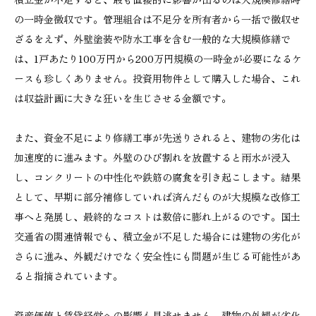
の一時金徴収です。管理組合は不足分を所有者から一括で徴収せ
ざるをえず、外壁塗装や防水工事を含む一般的な大規模修繕で
は、1戸あたり100万円から200万円規模の一時金が必要になるケ
ースも珍しくありません。投資用物件として購入した場合、これ
は収益計画に大きな狂いを生じさせる金額です。
また、資金不足により修繕工事が先送りされると、建物の劣化は
加速度的に進みます。外壁のひび割れを放置すると雨水が浸入
し、コンクリートの中性化や鉄筋の腐食を引き起こします。結果
として、早期に部分補修していれば済んだものが大規模な改修工
事へと発展し、最終的なコストは数倍に膨れ上がるのです。国土
交通省の関連情報でも、積立金が不足した場合には建物の劣化が
さらに進み、外観だけでなく安全性にも問題が生じる可能性があ
ると指摘されています。
資産価値と賃貸経営への影響も見逃せません。建物の外観が劣化