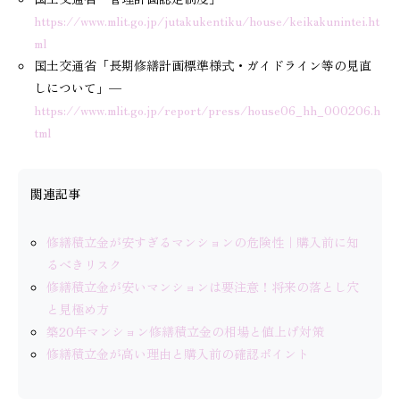
https://www.mlit.go.jp/jutakukentiku/house/keikakunintei.ht
ml
国土交通省「長期修繕計画標準様式・ガイドライン等の見直
しについて」—
https://www.mlit.go.jp/report/press/house06_hh_000206.h
tml
関連記事
修繕積立金が安すぎるマンションの危険性｜購入前に知
るべきリスク
修繕積立金が安いマンションは要注意！将来の落とし穴
と見極め方
築20年マンション修繕積立金の相場と値上げ対策
修繕積立金が高い理由と購入前の確認ポイント