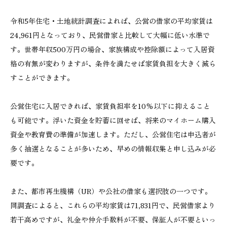
令和5年住宅・土地統計調査によれば、公営の借家の平均家賃は
24,961円となっており、民営借家と比較して大幅に低い水準で
す。世帯年収500万円の場合、家族構成や控除額によって入居資
格の有無が変わりますが、条件を満たせば家賃負担を大きく減ら
すことができます。
公営住宅に入居できれば、家賃負担率を10%以下に抑えること
も可能です。浮いた資金を貯蓄に回せば、将来のマイホーム購入
資金や教育費の準備が加速します。ただし、公営住宅は申込者が
多く抽選となることが多いため、早めの情報収集と申し込みが必
要です。
また、都市再生機構（UR）や公社の借家も選択肢の一つです。
同調査によると、これらの平均家賃は71,831円で、民営借家より
若干高めですが、礼金や仲介手数料が不要、保証人が不要といっ