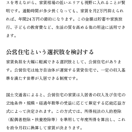
スを考えながら、家賃相場の低いエリアも視野に入れることが賢
明です。通勤時間が多少長くなっても、家賃を月2万円抑えられ
れば、年間24万円の節約になります。この金額は貯蓄や家族旅
行、子どもの教育費など、生活の質を高める他の用途に活用でき
ます。
公営住宅という選択肢を検討する
家賃負担を大幅に軽減できる選択肢として、公営住宅がありま
す。公営住宅は地方自治体が運営する賃貸住宅で、一定の収入基
準を満たす世帯が入居できる制度です。
国土交通省によると、公営住宅の家賃は入居者の収入及び住宅の
立地条件・規模・経過年数等の受益に応じて算定する応能応益方
式によって決定されます。この方式では、所得税法の人的控除
（配偶者控除・扶養控除等）を準用して年度所得を算出し、これ
を政令月収に換算して家賃が決まります。