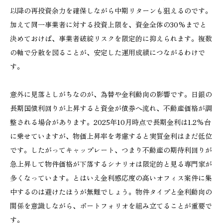
以降の再投資余力を確保しながら中期リターンも狙えるのです。
加えて同一事業者に対する投資上限を、資金全体の30%までと
決めておけば、事業者破綻リスクを限定的に抑えられます。複数
の軸で分散を図ることが、安定した運用成績につながるわけで
す。
意外に見落としがちなのが、為替や金利動向の影響です。日銀の
長期国債利回りが上昇すると資金が債券へ流れ、不動産価格が調
整される場合があります。2025年10月時点で長期金利は1.2%台
に乗せていますが、物価上昇率を考慮すると実質金利はまだ低位
です。したがってキャップレート、つまり不動産の期待利回りが
急上昇して物件価格が下落するシナリオは限定的と見る専門家が
多くなっています。とはいえ金利感応度の高いオフィス案件に集
中するのは避けたほうが無難でしょう。物件タイプと金利動向の
関係を意識しながら、ポートフォリオを組み立てることが重要で
す。