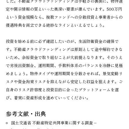
した。不動産クラウドファンディングは手軽さの裏側に、物件選
定や開示情報の質といった奥深い要素が潜んでいます。500万円
という資金規模なら、複数ファンドへの分散投資と事業者からの
優遇特典を両立できる絶妙なラインといえるでしょう。
投資を始める前に必ず確認したいのが、生活防衛資金の確保で
す。不動産クラウドファンディングは原則として途中解約できな
いため、余裕資金で取り組むことが大前提となります。そのうえ
で劣後出資割合、運用期間、手数料体系のバランスを冷静に見極
めましょう。物件タイプや運用期間を分散させれば、景気変動リ
スクや資金拘束リスクを抑えながら安定した収益を狙えます。ご
自身のリスク許容度と投資目的に合ったプラットフォームを選
び、着実に資産形成を進めていってください。
参考文献・出典
国土交通省 不動産特定共同事業に関する調査 –