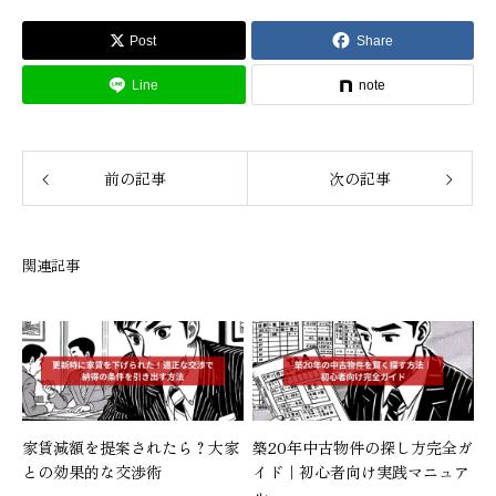
Post
Share
Line
note
前の記事
次の記事
関連記事
家賃減額を提案されたら？大家
築20年中古物件の探し方完全ガ
との効果的な交渉術
イド｜初心者向け実践マニュア