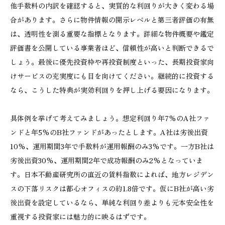
他手数料の内訳を確認すると、実質的な利回りが大きく変わる場
合があります。さらに物件情報の開示レベルと第三者評価の有無
は、透明性を測る重要な指標となります。詳細な物件概要や鑑定
評価書を公開している事業者ほど、信頼性が高いと判断できるで
しょう。最後に優先投資枠や再投資制度といった、長期投資家向
けサービスの充実度にも目を向けてください。継続的に投資する
なら、こうした特典が実効利回りを押し上げる要因になります。
具体例を挙げて考えてみましょう。想定利回り年7%のA社ファ
ンドと年5%のB社ファンドがあったとします。A社は劣後出資
10%、運用期間3年で手数料が運用報酬のみ3%です。一方B社は
劣後出資30%、運用期間2年で成功報酬のみ2%となっていま
す。日本不動産研究所の直近の賃料指数によれば、地方レジデン
スの下落リスクは都心オフィスの約1.8倍です。仮にB社が高い劣
後出資を設定しているなら、単純な利回り差よりも元本安全性を
重視する投資家には魅力的に映るはずです。