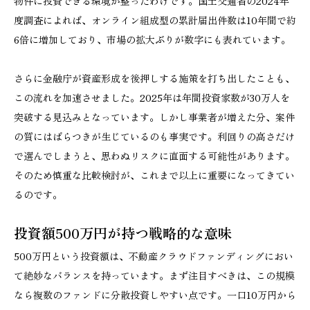
物件に投資できる環境が整ったわけです。国土交通省の2024年
度調査によれば、オンライン組成型の累計届出件数は10年間で約
6倍に増加しており、市場の拡大ぶりが数字にも表れています。
さらに金融庁が資産形成を後押しする施策を打ち出したことも、
この流れを加速させました。2025年は年間投資家数が30万人を
突破する見込みとなっています。しかし事業者が増えた分、案件
の質にはばらつきが生じているのも事実です。利回りの高さだけ
で選んでしまうと、思わぬリスクに直面する可能性があります。
そのため慎重な比較検討が、これまで以上に重要になってきてい
るのです。
投資額500万円が持つ戦略的な意味
500万円という投資額は、不動産クラウドファンディングにおい
て絶妙なバランスを持っています。まず注目すべきは、この規模
なら複数のファンドに分散投資しやすい点です。一口10万円から