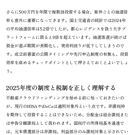
さらに500万円を年間で複数回投資する場合、案件ごとの抽選倍
率も意外に重要になってきます。国土交通省の統計では2024年
の平均抽選倍率は5.2倍でしたが、都心レジデンスを扱う大手プ
ラットフォームに限ると9倍を超えています。抽選落選が続けば
資金が遊ぶ期間が長期化し、実効利回りが低下してしまうので
す。成立前書面の公開タイミングや先行申込制度の有無も、投資
効率を高めるチェックポイントとして押さえておくとよいでしょ
う。
2025年度の制度と税制を正しく理解する
不動産クラウドファンディングを始める前に知っておきたいの
が、現行のNISAやiDeCoは適用対象外という点です。非課税枠
を期待して投資することはできないため、分配金は総合課税また
は申告分離課税として扱われます。国税庁の所得税基本通達で
は、元本償還部分は非課税、利益部分のみ課税対象と示されてい