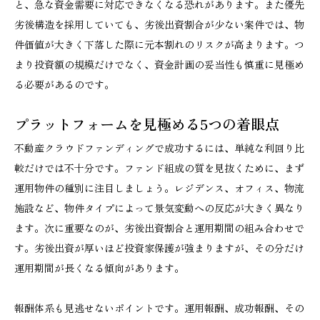
と、急な資金需要に対応できなくなる恐れがあります。また優先
劣後構造を採用していても、劣後出資割合が少ない案件では、物
件価値が大きく下落した際に元本割れのリスクが高まります。つ
まり投資額の規模だけでなく、資金計画の妥当性も慎重に見極め
る必要があるのです。
プラットフォームを見極める5つの着眼点
不動産クラウドファンディングで成功するには、単純な利回り比
較だけでは不十分です。ファンド組成の質を見抜くために、まず
運用物件の種別に注目しましょう。レジデンス、オフィス、物流
施設など、物件タイプによって景気変動への反応が大きく異なり
ます。次に重要なのが、劣後出資割合と運用期間の組み合わせで
す。劣後出資が厚いほど投資家保護が強まりますが、その分だけ
運用期間が長くなる傾向があります。
報酬体系も見逃せないポイントです。運用報酬、成功報酬、その