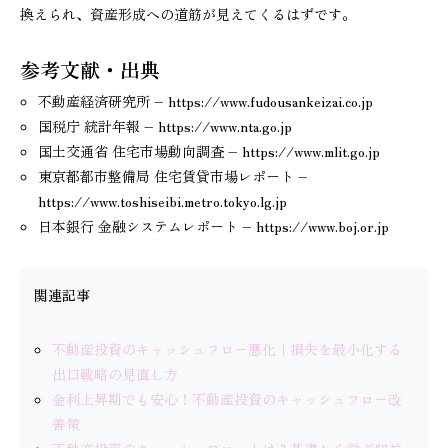
換えられ、資産形成への道筋が見えてくるはずです。
参考文献・出典
不動産経済研究所 – https://www.fudousankeizai.co.jp
国税庁 統計年報 – https://www.nta.go.jp
国土交通省 住宅市場動向調査 – https://www.mlit.go.jp
東京都都市整備局 住宅賃貸市場レポート –
https://www.toshiseibi.metro.tokyo.lg.jp
日本銀行 金融システムレポート – https://www.boj.or.jp
関連記事
不動産投資のキャッシュフロー悪化｜損失を最小化する
出口戦略の見直し方
金利上昇期でも安心！不動産投資のキャッシュフロー改
善策