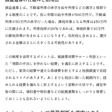
損益通算とは、不動産所得の赤字を給与所得などの黒字と相殺で
きる制度のことです。仮に年間の給与所得が500万円で、不動産
所得が50万円の赤字だった場合、課税対象となる所得は450万円
に圧縮されます。所得税率が20%であれば、単純計算で10万円
の節税効果が生まれることになります。住民税も含めると、還付
される金額はさらに大きくなる可能性があります。
この制度を活用するポイントは、減価償却費やローン利息といっ
た「実際の手出しを伴わない経費」を適正に計上することです。
ただし、架空の経費や過大な修繕費を計上すると税務調査で否認
されるリスクがあります。あくまでも税法に則った範囲内で、認
められる経費を漏れなく計上するという姿勢が大切です。確定申
告の際には、領収書や契約書などの証拠書類をしっかりと保管し
ておくことも忘れないようにしましょう。