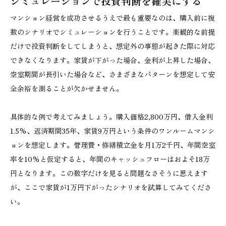
シミュレーションで投資判断を確実にする
マンション経営を成功させるうえで最も重要なのは、購入前に複
数のシナリオでシミュレーションを行うことです。楽観的な前提
だけで投資判断をしてしまうと、想定外の事態が起きた際に対応
できなくなります。家賃が下がった場合、金利が上昇した場合、
空室期間が長引いた場合など、さまざまなパターンを想定して安
全余裕を測ることが欠かせません。
具体的な例で考えてみましょう。購入価格2,800万円、借入金利
1.5%、返済期間35年、家賃9万円という条件のワンルームマンシ
ョンを想定します。管理費・修繕積立金を月1万2千円、年間空室
率を10%と仮定すると、年間のキャッシュフローはおよそ18万
円となります。この数字だけを見ると問題なさそうに思えます
が、ここで家賃が1万円下がったシナリオを試算してみてくださ
い。