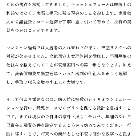
ための視点を解説してきました。キャッシュフローとは帳簿上の
利益ではなく、実際に手元に残る現金のことを指します。家賃収
入から諸経費とローン返済を丁寧に差し引いて初めて、投資の実
態をつかむことができます。
マンション経営では入居者の入れ替わりが早く、空室リスクへの
対策が欠かせません。立地選定と管理体制を徹底し、早期募集の
仕組みを整えておくことが安定運用への第一歩となります。加え
て、減価償却費や損益通算といった税制の仕組みを正しく理解
し、手取り収入を増やす工夫も大切です。
そして何より重要なのは、購入前に複数のシナリオでシミュレー
ションを行い、最悪ケースでもプラスを保てる設計を目指すこと
です。まずは現状のご自身の家計と照らし合わせ、無理のない自
己資金と融資条件を設定するところから始めてみてください。行
動に移すことで、将来への漠然とした不安は確かな数字へと置き