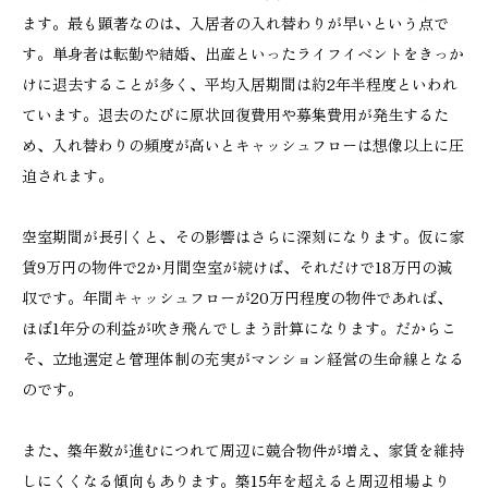
ます。最も顕著なのは、入居者の入れ替わりが早いという点で
す。単身者は転勤や結婚、出産といったライフイベントをきっか
けに退去することが多く、平均入居期間は約2年半程度といわれ
ています。退去のたびに原状回復費用や募集費用が発生するた
め、入れ替わりの頻度が高いとキャッシュフローは想像以上に圧
迫されます。
空室期間が長引くと、その影響はさらに深刻になります。仮に家
賃9万円の物件で2か月間空室が続けば、それだけで18万円の減
収です。年間キャッシュフローが20万円程度の物件であれば、
ほぼ1年分の利益が吹き飛んでしまう計算になります。だからこ
そ、立地選定と管理体制の充実がマンション経営の生命線となる
のです。
また、築年数が進むにつれて周辺に競合物件が増え、家賃を維持
しにくくなる傾向もあります。築15年を超えると周辺相場より