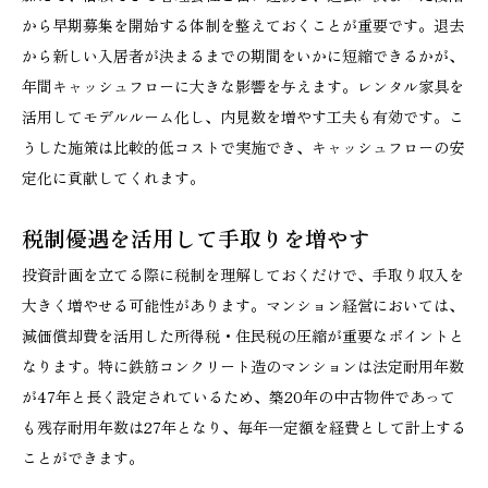
から早期募集を開始する体制を整えておくことが重要です。退去
から新しい入居者が決まるまでの期間をいかに短縮できるかが、
年間キャッシュフローに大きな影響を与えます。レンタル家具を
活用してモデルルーム化し、内見数を増やす工夫も有効です。こ
うした施策は比較的低コストで実施でき、キャッシュフローの安
定化に貢献してくれます。
税制優遇を活用して手取りを増やす
投資計画を立てる際に税制を理解しておくだけで、手取り収入を
大きく増やせる可能性があります。マンション経営においては、
減価償却費を活用した所得税・住民税の圧縮が重要なポイントと
なります。特に鉄筋コンクリート造のマンションは法定耐用年数
が47年と長く設定されているため、築20年の中古物件であって
も残存耐用年数は27年となり、毎年一定額を経費として計上する
ことができます。