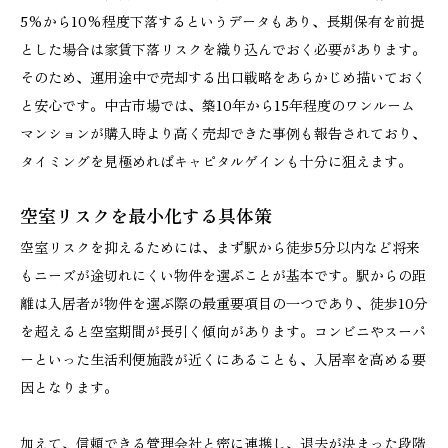
5%から10%程度下落するというデータもあり、長期保有を前提
とした場合は家賃下落リスクを織り込んでおく必要があります。
そのため、運用途中で売却する出口戦略をあらかじめ描いておく
と安心です。中古市場では、築10年から15年程度のワンルーム
マンションが購入時より高く売却できた事例も報告されており、
タイミングを見極めればキャピタルゲインも十分に狙えます。
空室リスクを最小化する具体策
空室リスクを抑えるためには、まず駅から徒歩5分以内など将来
もニーズが途切れにくい物件を選ぶことが基本です。駅からの距
離は入居者が物件を選ぶ際の最重要項目の一つであり、徒歩10分
を超えると空室期間が長引く傾向があります。コンビニやスーパ
ーといった生活利便施設が近くにあることも、入居率を高める要
因となります。
加えて、信頼できる管理会社と密に連携し、退去が決まった段階