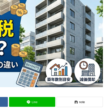
Line
note