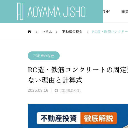
TOP
事
コラム
不動産の税金
RC造・鉄筋コンクリ
不動産の税金
不動産
不動産の税金
RC造・鉄筋コンクリートの固定
NEWS
ない理由と計算式
お知らせ
2026.08.01
2025.09.16
実態と
市街化調整区域で住宅ローン
借地権
を借りるには？金融機関の選
は通る
び方を解説
解説