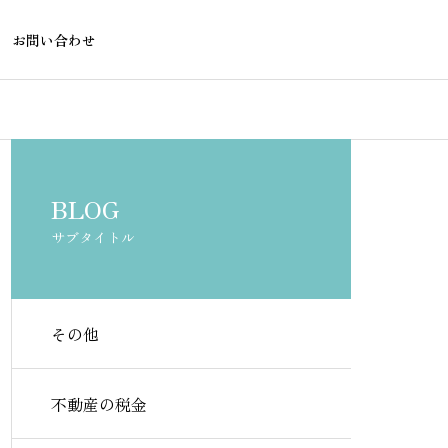
お問い合わせ
不動産物件購入・売却
不動産の税金
BLOG
サブタイトル
その他
賃貸で盗聴器・隠しカメラを
不動産屋に断
確認する方法
態｜知ってお
不動産の税金
側