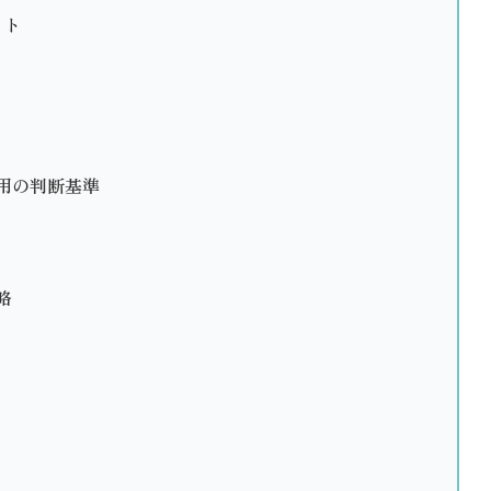
ット
用の判断基準
略