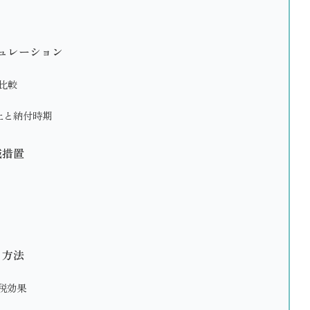
ュレーション
比較
上と納付時期
減措置
る方法
税効果