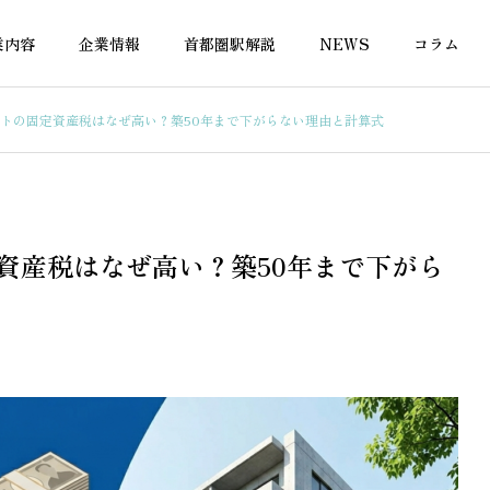
業内容
企業情報
首都圏駅解説
NEWS
コラム
ートの固定資産税はなぜ高い？築50年まで下がらない理由と計算式
融資
不動産融資
資産税はなぜ高い？築50年まで下がら
付き物件で住宅ローン
再建築不可でも住宅ローンは
？対応金融機関を徹底
借りられる？対応銀行と選び
方を解説