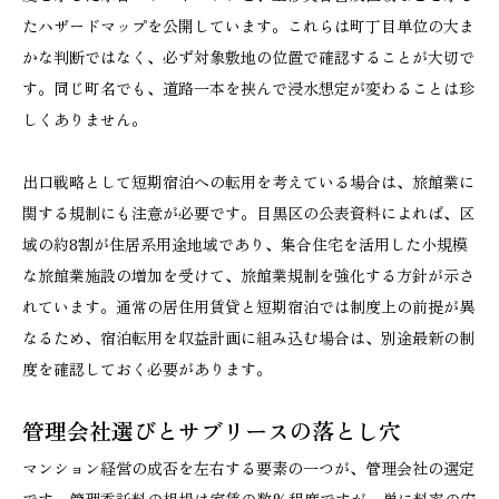
たハザードマップを公開しています。これらは町丁目単位の大ま
かな判断ではなく、必ず対象敷地の位置で確認することが大切で
す。同じ町名でも、道路一本を挟んで浸水想定が変わることは珍
しくありません。
出口戦略として短期宿泊への転用を考えている場合は、旅館業に
関する規制にも注意が必要です。目黒区の公表資料によれば、区
域の約8割が住居系用途地域であり、集合住宅を活用した小規模
な旅館業施設の増加を受けて、旅館業規制を強化する方針が示さ
れています。通常の居住用賃貸と短期宿泊では制度上の前提が異
なるため、宿泊転用を収益計画に組み込む場合は、別途最新の制
度を確認しておく必要があります。
管理会社選びとサブリースの落とし穴
マンション経営の成否を左右する要素の一つが、管理会社の選定
です。管理委託料の相場は家賃の数%程度ですが、単に料率の安