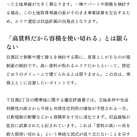
って土地単価が大きく異なります。一棟アパートや新築を検討す
る場合、この土地取得単価の差がそのまま事業採算を左右するた
め、エリア選定は収益計画の出発点となります。
「高賃料だから容積を使い切れる」とは限ら
ない
目黒区で新築や建て替えを検討する際に、見落としがちなのが規
制面の制約です。高い賃料が取れるエリアだからといって、想定
どおりのボリュームで建てられるとは限りません。この点は、実
務上とくに注意したいポイントです。
下目黒2丁目の標準地に関する鑑定評価書では、立地条件や生活
利便性の高さから今後も共同住宅利用の増加が予想される一方、
日影規制の影響などから容積率を十分に消化できず、収益価格が
低位に試算されたと記されています。これは「賃料が高い＝床を
最大限使い切れる」という単純な図式が成り立たないことを示す