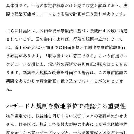
具体例です。土地の指定容積率だけを見て収益を試算すると、実
際の建築可能ボリュームとの乖離で計画が狂う恐れがあります。
さらに目黒区は、区内全域が景観法に基づく景観計画区域に指定
されています。区の案内によれば、行為の規模や立地によって
は、着工の最大5か月前までに図面を整えて届出や事前協議を行
う必要があります。「取得後すぐに着工できる」という前提でス
ケジュールを組むと、想定外の遅延で金利負担が膨らむこともあ
ります。新築や大規模な改修を計画する場合は、この事前協議の
期間をあらかじめ資金計画に織り込んでおくことが欠かせませ
ん。
ハザードと規制を敷地単位で確認する重要性
物件選定では、収益性と同じくらい災害リスクの確認が欠かせま
せん。目黒区は、想定し得る最大規模の水害による浸水区域や程
度を示した水害ハザードマップと、土砂災害警戒区域などを示し