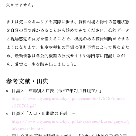
欠かせません。
まずは気になるエリアを実際に歩き、賃料相場と物件の管理状態
を自分の目で確かめることから始めてみてください。公的データ
と現場感覚の両方を備えることで、根拠のある投資判断ができる
ようになります。制度や税制の詳細は個別事情によって異なるた
め、最新情報は各公的機関の公式サイトや専門家に確認しなが
ら、着実に一歩を踏み出しましょう。
参考文献・出典
目黒区「年齢別人口表（令和7年7月1日現在）」 –
https://www.city.meguro.tokyo.jp/documents/17542/njinko-
r070701.pdf
目黒区「人口・世帯数の予測」 –
https://www.city.meguro.tokyo.jp/kikakukeiei/kusei/gaiyou/j
inkouyosoku.html
国土交通省 不動産情報ライブラリ「令和7年地価公示 鑑定評