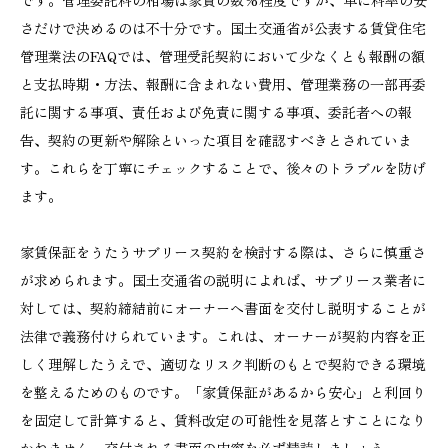
さだけで決めるのは不十分です。国土交通省が公表する賃貸住宅
管理業法のFAQでは、管理受託契約において少なくとも報酬の額
と支払時期・方法、報酬に含まれない費用、管理業務の一部再委
託に関する事項、責任および免責に関する事項、委託者への報
告、契約の更新や解除といった項目を確認すべきとされていま
す。これらを丁寧にチェックすることで、後々のトラブルを防げ
ます。
家賃保証をうたうサブリース契約を検討する際は、さらに慎重さ
が求められます。国土交通省の説明によれば、サブリース業者に
対しては、契約締結前にオーナーへ書面を交付し説明することが
法律で義務付けられています。これは、オーナーが契約内容を正
しく理解したうえで、適切なリスク判断のもとで契約できる環境
を整えるためのものです。「家賃保証があるから安心」と利回り
を固定して計算すると、賃料改定の可能性を見落とすことになり
かねません。交付される書面の内容を必ず精読しましょう。