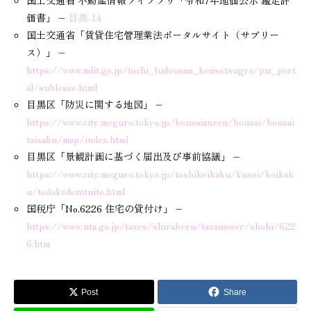
価書」 –
目黒-14
国土交通省「賃貸住宅管理業法ポータルサイト（サブリー
ス）」 –
https://www.mlit.go.jp/tochi_fudousan_kensetsugyo/pm_port
al/sublease.html
目黒区「防災に関する地図」 –
https://www.city.meguro.tokyo.jp/bousaianzen/bousai/bousai
taisaku/map/index.html
目黒区「景観計画に基づく届出及び事前協議」 –
https://www.city.meguro.tokyo.jp/toshikeikaku/kusei/keikak
u/todokedenituite.html
国税庁「No.6226 住宅の貸付け」 –
https://www.nta.go.jp/taxes/shiraberu/taxanswer/shohi/622
6.htm
Post
Share