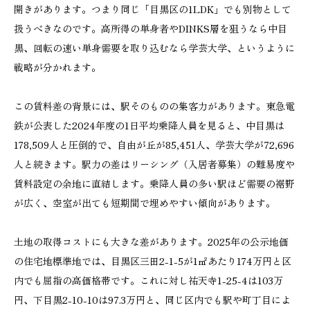
開きがあります。つまり同じ「目黒区の1LDK」でも別物として
扱うべきなのです。高所得の単身者やDINKS層を狙うなら中目
黒、回転の速い単身需要を取り込むなら学芸大学、というように
戦略が分かれます。
この賃料差の背景には、駅そのものの集客力があります。東急電
鉄が公表した2024年度の1日平均乗降人員を見ると、中目黒は
178,509人と圧倒的で、自由が丘が85,451人、学芸大学が72,696
人と続きます。駅力の差はリーシング（入居者募集）の難易度や
賃料設定の余地に直結します。乗降人員の多い駅ほど需要の裾野
が広く、空室が出ても短期間で埋めやすい傾向があります。
土地の取得コストにも大きな差があります。2025年の公示地価
の住宅地標準地では、目黒区三田2-1-5が1㎡あたり174万円と区
内でも屈指の高価格帯です。これに対し祐天寺1-25-4は103万
円、下目黒2-10-10は97.3万円と、同じ区内でも駅や町丁目によ