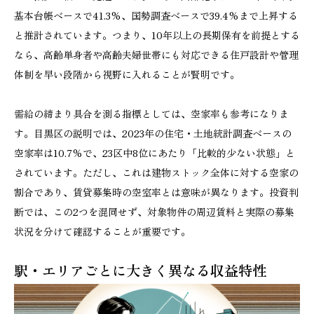
基本台帳ベースで41.3%、国勢調査ベースで39.4%まで上昇する
と推計されています。つまり、10年以上の長期保有を前提とする
なら、高齢単身者や高齢夫婦世帯にも対応できる住戸設計や管理
体制を早い段階から視野に入れることが賢明です。
需給の締まり具合を測る指標としては、空家率も参考になりま
す。目黒区の説明では、2023年の住宅・土地統計調査ベースの
空家率は10.7%で、23区中8位にあたり「比較的少ない状態」と
されています。ただし、これは建物ストック全体に対する空家の
割合であり、賃貸募集時の空室率とは意味が異なります。投資判
断では、この2つを混同せず、対象物件の周辺賃料と実際の募集
状況を分けて確認することが重要です。
駅・エリアごとに大きく異なる収益特性