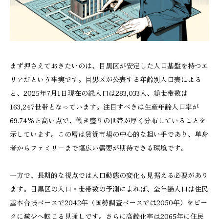
まず押さえておきたいのは、目黒区が安定した人口基盤を持つエ
リアだという事実です。目黒区が公表する年齢別人口表による
と、2025年7月1日現在の総人口は283,033人、総世帯数は
163,247世帯となっています。注目すべきは生産年齢人口率が
69.74%と高い点で、働き盛りの世帯が厚く分布していることを
示しています。この層は賃貸市場の中心的な担い手であり、単身
者からファミリーまで幅広い需要が期待できる環境です。
一方で、長期的な視点では人口動態の変化も見据える必要があり
ます。目黒区の人口・世帯数の予測によれば、全年齢人口は住民
基本台帳ベースで2042年（国勢調査ベースでは2050年）をピー
クに減少へ転じる見通しです。さらに高齢化率は2065年に住民