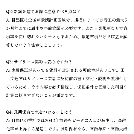
Q2: 新築を建てる際に注意すべき点は？
A: 目黒区は全域が景観計画区域で、規模によっては着工の最大5
か月前までに届出や事前協議が必要です。また日影規制などで容
積率を使い切れないケースもあるため、指定容積だけで収益を試
算しないよう注意しましょう。
Q3: サブリース契約は安心ですか？
A: 家賃保証があっても賃料が改定される可能性があります。国
土交通省はサブリース業者に契約前の書面交付と説明を義務付け
ているため、その内容を必ず精読し、保証条件を固定した利回り
計算に頼りすぎないことが重要です。
Q4: 長期保有で気をつけることは？
A: 目黒区の推計では2042年前後をピークに人口が減少し、高齢
化率が上昇する見通しです。長期保有なら、高齢単身・高齢夫婦