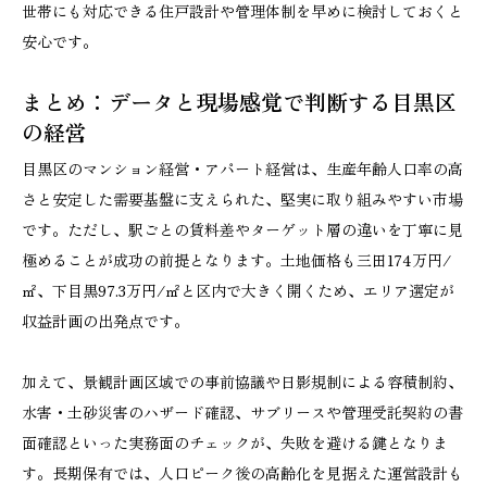
世帯にも対応できる住戸設計や管理体制を早めに検討しておくと
安心です。
まとめ：データと現場感覚で判断する目黒区
の経営
目黒区のマンション経営・アパート経営は、生産年齢人口率の高
さと安定した需要基盤に支えられた、堅実に取り組みやすい市場
です。ただし、駅ごとの賃料差やターゲット層の違いを丁寧に見
極めることが成功の前提となります。土地価格も三田174万円/
㎡、下目黒97.3万円/㎡と区内で大きく開くため、エリア選定が
収益計画の出発点です。
加えて、景観計画区域での事前協議や日影規制による容積制約、
水害・土砂災害のハザード確認、サブリースや管理受託契約の書
面確認といった実務面のチェックが、失敗を避ける鍵となりま
す。長期保有では、人口ピーク後の高齢化を見据えた運営設計も