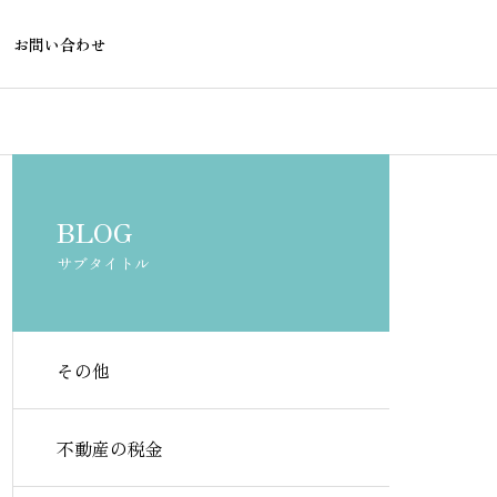
お問い合わせ
不動産融資
不動産融資
BLOG
サブタイトル
その他
がんでも住宅ローンを組める
農地転用と住
銀行はある？選び方と注意点
金融機関が求
不動産の税金
を解説
点