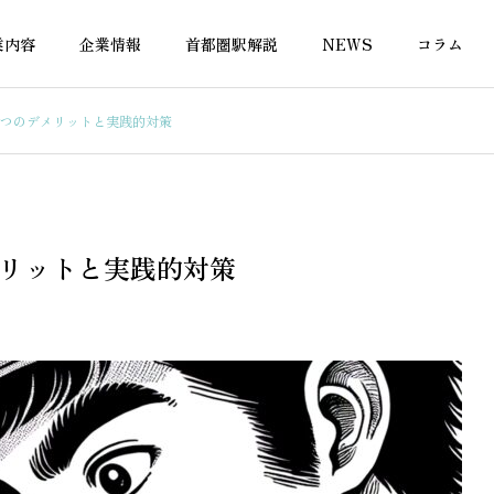
業内容
企業情報
首都圏駅解説
NEWS
コラム
7つのデメリットと実践的対策
融資
不動産融資
メリットと実践的対策
件付き土地の住宅ロー
60代でも住宅ローンは組め
｜金融機関の選び方と
る！対応金融機関と条件を徹
底解説