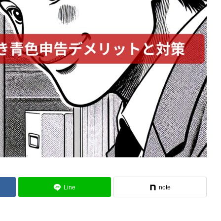
Line
note