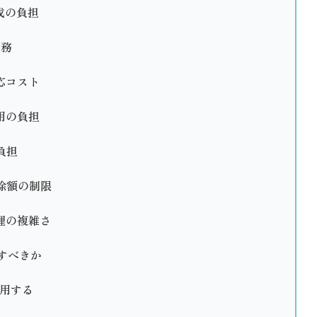
成の負担
義務
応コスト
用の負担
負担
除額の制限
理の複雑さ
すべきか
活用する