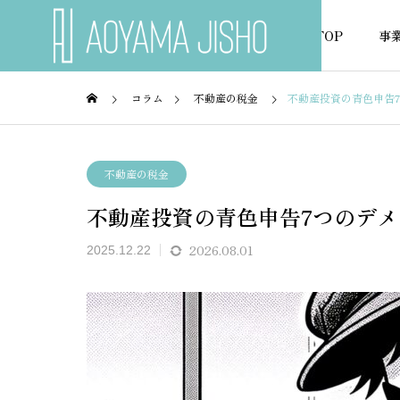
TOP
事
コラム
不動産の税金
不動産投資の青色申告
不動産の税金
不動産
不動産の税金
不動産投資の青色申告7つのデ
NEWS
お知らせ
2026.08.01
2025.12.22
ローン
区分マンション収支シミュレ
建築条
対応を
ーションをエクセルで無料作
ン審査
成する方法
注意点