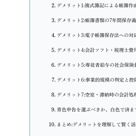
デメリット1:複式簿記による帳簿作
デメリット2:帳簿書類の7年間保存
デメリット3:電子帳簿保存法への対
デメリット4:会計ソフト・税理士費
デメリット5:専従者給与の社会保険
デメリット6:事業的規模の判定と控
デメリット7:空室・滞納時の会計処
青色申告を選ぶべきか、白色で済ま
まとめ:デメリットを理解して賢く