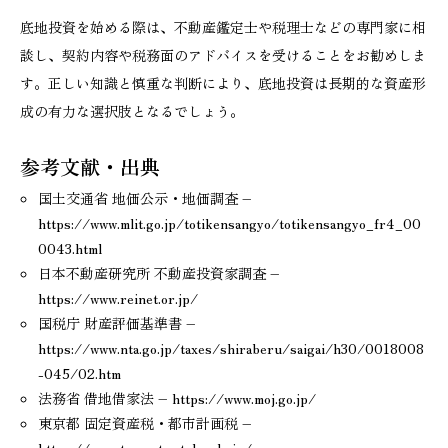
底地投資を始める際は、不動産鑑定士や税理士などの専門家に相
談し、契約内容や税務面のアドバイスを受けることをお勧めしま
す。正しい知識と慎重な判断により、底地投資は長期的な資産形
成の有力な選択肢となるでしょう。
参考文献・出典
国土交通省 地価公示・地価調査 –
https://www.mlit.go.jp/totikensangyo/totikensangyo_fr4_00
0043.html
日本不動産研究所 不動産投資家調査 –
https://www.reinet.or.jp/
国税庁 財産評価基準書 –
https://www.nta.go.jp/taxes/shiraberu/saigai/h30/0018008
-045/02.htm
法務省 借地借家法 – https://www.moj.go.jp/
東京都 固定資産税・都市計画税 –
https://www.tax.metro.tokyo.lg.jp/