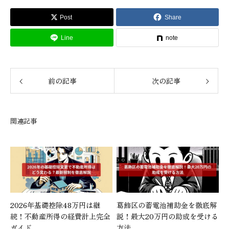
Post
Share
Line
note
前の記事
次の記事
関連記事
2026年基礎控除48万円は継
葛飾区の蓄電池補助金を徹底解
続！不動産所得の経費計上完全
説！最大20万円の助成を受ける
ガイド
方法