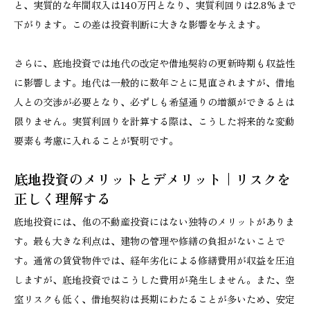
と、実質的な年間収入は140万円となり、実質利回りは2.8%まで
下がります。この差は投資判断に大きな影響を与えます。
さらに、底地投資では地代の改定や借地契約の更新時期も収益性
に影響します。地代は一般的に数年ごとに見直されますが、借地
人との交渉が必要となり、必ずしも希望通りの増額ができるとは
限りません。実質利回りを計算する際は、こうした将来的な変動
要素も考慮に入れることが賢明です。
底地投資のメリットとデメリット｜リスクを
正しく理解する
底地投資には、他の不動産投資にはない独特のメリットがありま
す。最も大きな利点は、建物の管理や修繕の負担がないことで
す。通常の賃貸物件では、経年劣化による修繕費用が収益を圧迫
しますが、底地投資ではこうした費用が発生しません。また、空
室リスクも低く、借地契約は長期にわたることが多いため、安定