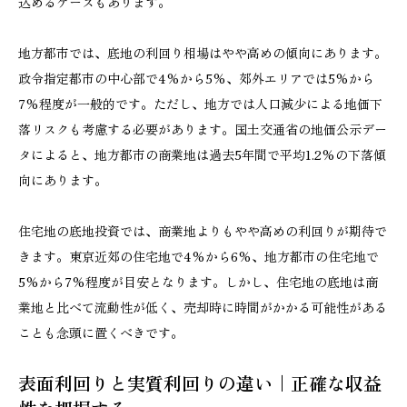
込めるケースもあります。
地方都市では、底地の利回り相場はやや高めの傾向にあります。
政令指定都市の中心部で4%から5%、郊外エリアでは5%から
7%程度が一般的です。ただし、地方では人口減少による地価下
落リスクも考慮する必要があります。国土交通省の地価公示デー
タによると、地方都市の商業地は過去5年間で平均1.2%の下落傾
向にあります。
住宅地の底地投資では、商業地よりもやや高めの利回りが期待で
きます。東京近郊の住宅地で4%から6%、地方都市の住宅地で
5%から7%程度が目安となります。しかし、住宅地の底地は商
業地と比べて流動性が低く、売却時に時間がかかる可能性がある
ことも念頭に置くべきです。
表面利回りと実質利回りの違い｜正確な収益