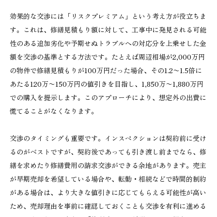
効果的な交渉には「リスクプレミアム」という考え方が役立ちま
す。これは、修繕見積もり額に対して、工事中に発見される可能
性のある追加劣化や予期せぬトラブルへの対応分を上乗せした金
額を交渉の基準とする方法です。たとえば周辺相場が2,000万円
の物件で修繕見積もりが100万円だった場合、その1.2〜1.5倍に
あたる120万〜150万円の値引きを目指し、1,850万〜1,880万円
での購入を提示します。このアプローチにより、想定外の出費に
慌てることがなくなります。
交渉のタイミングも重要です。インスペクションは契約前に受け
るのがベストですが、契約後であっても引き渡し前までなら、修
繕を求めたり修繕費用の請求交渉ができる余地があります。売主
が早期売却を希望している場合や、転勤・相続などで時間的制約
がある場合は、より大きな値引きに応じてもらえる可能性が高い
ため、売却理由を事前に確認しておくことも交渉を有利に進める