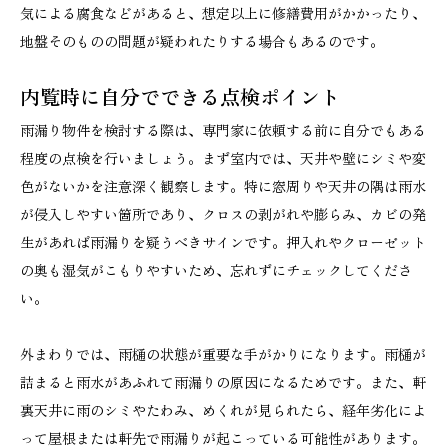
気による腐食などがあると、想定以上に修繕費用がかかったり、
地盤そのものの問題が疑われたりする場合もあるのです。
内覧時に自分でできる点検ポイント
雨漏り物件を検討する際は、専門家に依頼する前に自分でもある
程度の点検を行いましょう。まず室内では、天井や壁にシミや変
色がないかを注意深く観察します。特に窓周りや天井の隅は雨水
が侵入しやすい箇所であり、クロスの剥がれや膨らみ、カビの発
生があれば雨漏りを疑うべきサインです。押入れやクローゼット
の奥も湿気がこもりやすいため、忘れずにチェックしてくださ
い。
外まわりでは、雨樋の状態が重要な手がかりになります。雨樋が
詰まると雨水があふれて雨漏りの原因になるためです。また、軒
裏天井に雨のシミやたわみ、めくれが見られたら、経年劣化によ
って屋根または軒先で雨漏りが起こっている可能性があります。