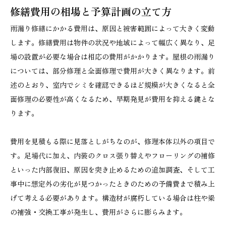
修繕費用の相場と予算計画の立て方
雨漏り修繕にかかる費用は、原因と被害範囲によって大きく変動
します。修繕費用は物件の状況や地域によって幅広く異なり、足
場の設置が必要な場合は相応の費用がかかります。屋根の雨漏り
については、部分修理と全面修理で費用が大きく異なります。前
述のとおり、室内でシミを確認できるほど規模が大きくなると全
面修理の必要性が高くなるため、早期発見が費用を抑える鍵とな
ります。
費用を見積もる際に見落としがちなのが、修理本体以外の項目で
す。足場代に加え、内装のクロス張り替えやフローリングの補修
といった内部復旧、原因を突き止めるための追加調査、そして工
事中に想定外の劣化が見つかったときのための予備費まで積み上
げて考える必要があります。構造材が腐朽している場合は柱や梁
の補強・交換工事が発生し、費用がさらに膨らみます。