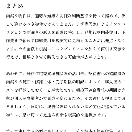
まとめ
雨漏り物件は、適切な知識と明確な判断基準を持って臨めば、決
して避けるべき物件ではありません。まず専門家によるインスペ
クションで雨漏りの原因を正確に特定し、足場代や内装復旧、予
備費まで含めて修繕費用を現実的に見積もることが出発点となり
ます。その金額を根拠にリスクプレミアムを加えて値引き交渉を
行えば、相場より安く購入できる可能性が広がります。
あわせて、既存住宅売買瑕疵保険の活用や、契約書への確認済み
雨漏りの範囲・修補主体・完了期限の明記によって、購入後のリ
スクを軽減しておくことが大切です。契約不適合責任の期間は売
主が個人か事業者かで見方が変わるため、その違いも押さえてお
きましょう。反対に、瑕疵保険に入れないほど劣化が進んでいる
物件は、思い切って見送る判断も現実的な選択肢です。
焦って決断する必要はありません。十分な調査と情報収集、そし