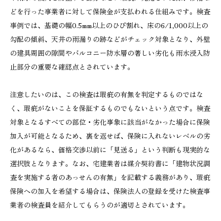
どを行った事業者に対して保険金が支払われる仕組みです。検査
事例では、基礎の幅0.5mm以上のひび割れ、床の6/1,000以上の
勾配の傾斜、天井の雨漏りの跡などがチェック対象となり、外壁
の建具周囲の隙間やバルコニー防水層の著しい劣化も雨水浸入防
止部分の重要な確認点とされています。
注意したいのは、この検査は瑕疵の有無を判定するものではな
く、瑕疵がないことを保証するものでもないという点です。検査
対象となるすべての部位・劣化事象に該当がなかった場合に保険
加入が可能となるため、裏を返せば、保険に入れないレベルの劣
化があるなら、価格交渉以前に「見送る」という判断も現実的な
選択肢となります。なお、宅建業者は媒介契約書に「建物状況調
査を実施する者のあっせんの有無」を記載する義務があり、瑕疵
保険への加入を希望する場合は、保険法人の登録を受けた検査事
業者の検査員を紹介してもらうのが適切とされています。