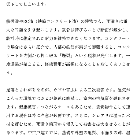
低下してしまいます。
鉄骨造やRC造（鉄筋コンクリート造）の建物でも、雨漏りは重
大な問題を引き起こします。鉄骨は錆びることで断面が減少し、
設計時に想定された耐力を維持できなくなります。コンクリート
の場合はさらに厄介で、内部の鉄筋が錆びて膨張すると、コンク
リートを内側から押し破る「爆裂」という現象が発生します。一
度爆裂が始まると、修繕費用が高額になることも珍しくありませ
ん。
見落とされがちなのが、カビや害虫による二次被害です。湿気が
こもった環境ではカビが急速に繁殖し、室内の空気質を悪化させ
ます。健康被害につながるケースもあるため、賃貸物件として運
用する場合は特に注意が必要です。さらに、シロアリは湿った木
材を好むため、雨漏り箇所から侵入して被害を拡大させることが
あります。中古戸建てでは、基礎や外壁の亀裂、雨漏りの跡、湿