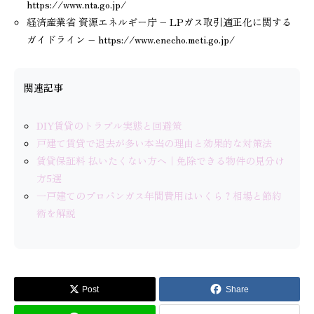
https://www.nta.go.jp/
経済産業省 資源エネルギー庁 – LPガス取引適正化に関する
ガイドライン – https://www.enecho.meti.go.jp/
関連記事
DIY賃貸のトラブル実態と回避策
戸建て賃貸で退去が多い本当の理由と効果的な対策法
賃貸保証料 払いたくない方へ｜免除できる物件の見分け
方5選
一戸建てのプロパンガス年間費用はいくら？相場と節約
術を解説
Post
Share