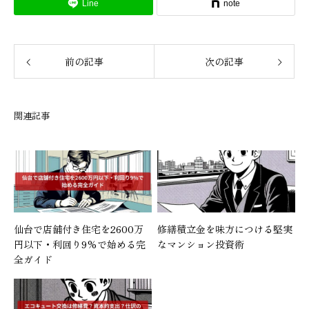
Line
note
前の記事
次の記事
関連記事
仙台で店舗付き住宅を2600万
修繕積立金を味方につける堅実
円以下・利回り9%で始める完
なマンション投資術
全ガイド