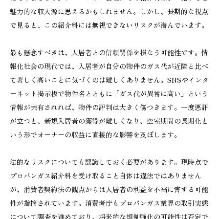
魅力的な収入源に思えるかもしれません。しかし、長期的な視点
で見ると、この紹介料には無視できないリスクが潜んでいます。
最も懸念すべきは、入居者との信頼関係を損なう可能性です。情
報化社会の現代では、入居者が自分の物件のガス代が近隣と比べ
て著しく高いことに気づくのは難しくありません。SNSやインタ
ーネット掲示板で物件名とともに「ガス代が異常に高い」という
情報が共有されれば、物件の評判は大きく傷つきます。一度悪評
が立つと、新規入居者の獲得が難しくなり、空室期間の長期化と
いう形でオーナーの収益に直接的な影響を及ぼします。
法的なリスクについても認識しておく必要があります。現時点で
プロパンガス紹介料を受け取ること自体は違法ではありません
が、消費者契約法の観点からは入居者の利益を不当に害する可能
性が指摘されています。消費者庁もプロパンガス業界の取引実態
について調査を進めており、将来的な規制強化の可能性は否定で