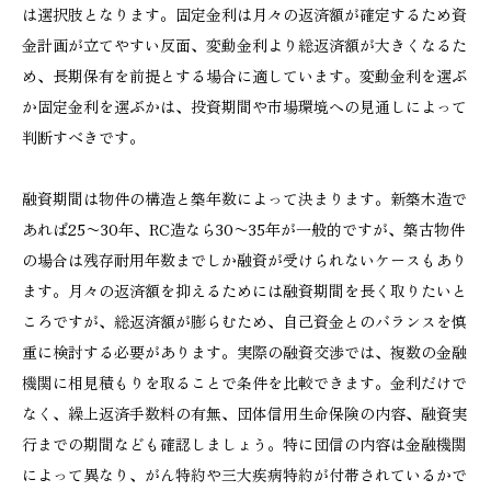
は選択肢となります。固定金利は月々の返済額が確定するため資
金計画が立てやすい反面、変動金利より総返済額が大きくなるた
め、長期保有を前提とする場合に適しています。変動金利を選ぶ
か固定金利を選ぶかは、投資期間や市場環境への見通しによって
判断すべきです。
融資期間は物件の構造と築年数によって決まります。新築木造で
あれば25〜30年、RC造なら30〜35年が一般的ですが、築古物件
の場合は残存耐用年数までしか融資が受けられないケースもあり
ます。月々の返済額を抑えるためには融資期間を長く取りたいと
ころですが、総返済額が膨らむため、自己資金とのバランスを慎
重に検討する必要があります。実際の融資交渉では、複数の金融
機関に相見積もりを取ることで条件を比較できます。金利だけで
なく、繰上返済手数料の有無、団体信用生命保険の内容、融資実
行までの期間なども確認しましょう。特に団信の内容は金融機関
によって異なり、がん特約や三大疾病特約が付帯されているかで