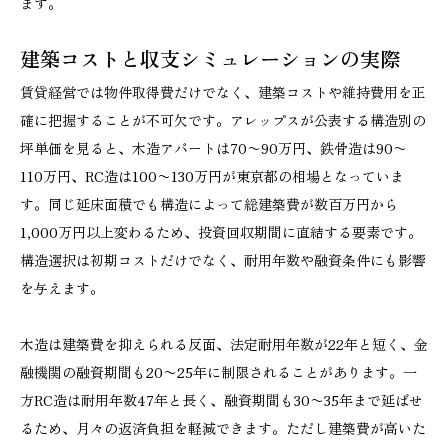
ます。
建築コストと収支シミュレーションの実際
賃貸経営では物件取得費だけでなく、建築コストや維持費用を正
確に把握することが不可欠です。アレップスが公表する構造別の
坪単価を見ると、木造アパートは70〜90万円、鉄骨造は90〜
110万円、RC造は100〜130万円が東京都の相場となっていま
す。同じ延床面積でも構造によって総建築費が数百万円から
1,000万円以上変わるため、投資回収期間に直結する要素です。
構造選択は初期コストだけでなく、耐用年数や融資条件にも影響
を与えます。
木造は建築費を抑えられる反面、法定耐用年数が22年と短く、金
融機関の融資期間も20〜25年に制限されることがあります。一
方RC造は耐用年数47年と長く、融資期間も30〜35年まで延ばせ
るため、月々の返済負担を軽減できます。ただし建築費が高いた