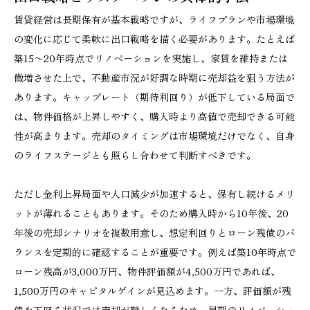
賃貸経営は長期保有が基本戦略ですが、ライフプランや市場環境
の変化に応じて柔軟に出口戦略を描く必要があります。たとえば
築15〜20年時点でリノベーションを実施し、家賃を維持または
微増させた上で、不動産市況が好調な時期に売却益を狙う方法が
あります。キャップレート（期待利回り）が低下している局面で
は、物件価格が上昇しやすく、購入時より高値で売却できる可能
性が高まります。売却のタイミングは市場環境だけでなく、自身
のライフステージとも照らし合わせて判断すべきです。
ただし金利上昇局面や人口減少が加速すると、保有し続けるメリ
ットが薄れることもあります。そのため購入時から10年後、20
年後の売却シナリオを複数用意し、想定利回りとローン残債のバ
ランスを定期的に確認することが重要です。例えば築10年時点で
ローン残高が3,000万円、物件評価額が4,500万円であれば、
1,500万円のキャピタルゲインが見込めます。一方、評価額が残