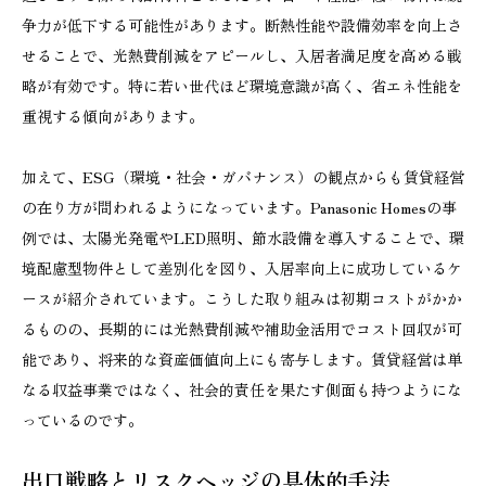
争力が低下する可能性があります。断熱性能や設備効率を向上さ
せることで、光熱費削減をアピールし、入居者満足度を高める戦
略が有効です。特に若い世代ほど環境意識が高く、省エネ性能を
重視する傾向があります。
加えて、ESG（環境・社会・ガバナンス）の観点からも賃貸経営
の在り方が問われるようになっています。Panasonic Homesの事
例では、太陽光発電やLED照明、節水設備を導入することで、環
境配慮型物件として差別化を図り、入居率向上に成功しているケ
ースが紹介されています。こうした取り組みは初期コストがかか
るものの、長期的には光熱費削減や補助金活用でコスト回収が可
能であり、将来的な資産価値向上にも寄与します。賃貸経営は単
なる収益事業ではなく、社会的責任を果たす側面も持つようにな
っているのです。
出口戦略とリスクヘッジの具体的手法