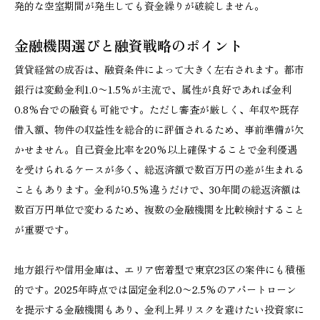
発的な空室期間が発生しても資金繰りが破綻しません。
金融機関選びと融資戦略のポイント
賃貸経営の成否は、融資条件によって大きく左右されます。都市
銀行は変動金利1.0〜1.5%が主流で、属性が良好であれば金利
0.8%台での融資も可能です。ただし審査が厳しく、年収や既存
借入額、物件の収益性を総合的に評価されるため、事前準備が欠
かせません。自己資金比率を20%以上確保することで金利優遇
を受けられるケースが多く、総返済額で数百万円の差が生まれる
こともあります。金利が0.5%違うだけで、30年間の総返済額は
数百万円単位で変わるため、複数の金融機関を比較検討すること
が重要です。
地方銀行や信用金庫は、エリア密着型で東京23区の案件にも積極
的です。2025年時点では固定金利2.0〜2.5%のアパートローン
を提示する金融機関もあり、金利上昇リスクを避けたい投資家に