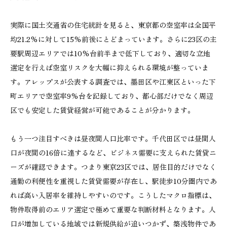
実際に国土交通省の住宅統計を見ると、東京都の空室率は全国平
均21.2%に対して15%前後にとどまっています。さらに23区の主
要駅周辺エリアでは10%台前半まで低下しており、適切な立地
選定を行えば空室リスクを大幅に抑えられる環境が整っていま
す。アレップスが公表する調査では、墨田区や江東区といった下
町エリアで空室率9%台を記録しており、都心部だけでなく周辺
区でも安定した賃貸経営が可能であることが分かります。
もう一つ注目すべきは昼夜間人口比率です。千代田区では昼間人
口が夜間の16倍に達するなど、ビジネス需要に支えられた賃貸ニ
ーズが確認できます。つまり東京23区では、居住目的だけでなく
通勤の利便性を重視した賃貸需要が存在し、駅徒歩10分圏内であ
れば高い入居率を維持しやすいのです。こうしたマクロ指標は、
物件取得前のエリア選定で極めて重要な判断材料となります。人
口が増加している地域では新規供給が追いつかず、築浅物件であ