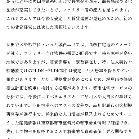
さらに近年は両国や錦糸町周辺で再開発が進み、商業施設や文化
施設が充実してきたことで、ファミリー層の流入も見られます。
これらのエリアは今後も安定した賃貸需要が見込めるため、初め
ての賃貸経営には適した選択肢といえます。
世田谷区や杉並区といった城西エリアは、高級住宅地のイメージ
が強く、ファミリー向け物件の需要が旺盛です。持ち家率が高い
地域ではありますが、賃貸需要も一定数存在し、特に法人契約や
転勤族向けの2LDK〜3LDK物件は安定した入居率を保ちやすい
傾向があります。ただし建築費が高めになるため、坪単価や修繕
積立計画を慎重に検討する必要があります。都市住宅サービスの
分析では、今後注目すべきエリアとして品川区や大田区が挙げら
れています。羽田空港へのアクセス改善や、品川駅周辺の大規模
再開発が進行中で、将来的な人口増加が見込まれるためです。こ
うした開発情報は東京都都市整備局の都市計画情報で確認でき、
先行して物件を取得することで将来的な資産価値上昇も期待でき