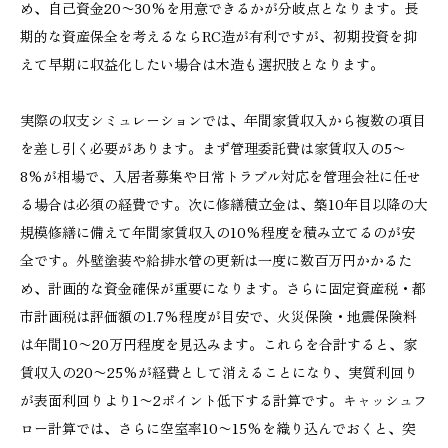
め、自己資金20〜30%を用意できるかが分岐点となります。長
期的な資産保全を考えるならRC造が有利ですが、初期投資を抑
えて早期に収益化したい場合は木造も選択肢となります。
実際の収支シミュレーションでは、年間家賃収入から複数の項目
を差し引く必要があります。まず管理委託費は家賃収入の5〜
8%が相場で、入居者募集や日常トラブル対応を管理会社に任せ
る場合は必須の経費です。次に修繕積立金は、築10年目以降の大
規模修繕に備えて年間家賃収入の10%程度を積み立てるのが安
全です。外壁塗装や給排水管の更新は一度に数百万円かかるた
め、計画的な資金確保が重要になります。さらに固定資産税・都
市計画税は評価額の1.7%程度が目安で、火災保険・地震保険料
は年間10〜20万円程度を見込みます。これらを合計すると、家
賃収入の20〜25%が経費として消えることになり、実質利回り
が表面利回りより1〜2ポイント低下する計算です。キャッシュフ
ロー計算では、さらに空室率10〜15%を織り込んでおくと、突