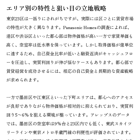
エリア別の特性と狙い目の立地戦略
東京23区は一括りにされがちですが、実際には区ごとに賃貸市場
の特性が大きく異なります。Panasonic Homesの調査によれば、
港区や渋谷区といった都心部は物件価格が高い一方で家賃単価も
高く、空室率は低水準を保っています。しかし取得価格が億単位
に達するため、自己資金比率が低いと融資返済がキャッシュフロ
ーを圧迫し、実質利回りが伸び悩むケースもあります。都心部で
賃貸経営を成功させるには、相応の自己資金と長期的な資産戦略
が求められます。
一方で墨田区や江東区といった下町エリアは、都心へのアクセス
が良好でありながら物件価格が相対的に抑えられており、実質利
回り5〜6%を狙える環境が整っています。アレップスのデータ
では、墨田区の空室率は9%台と23区内でも低く、東武スカイツ
リーラインや東京メトロ半蔵門線の利便性が評価されています。