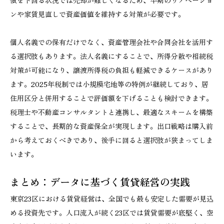
債を下回る状況では売却が難しくなるため、早期のリノベーショ
ンや家賃見直しで資産価値を維持する対策が必要です。
個人名義での保有だけでなく、資産管理会社や合同会社を活用す
る選択肢もあります。法人名義にすることで、所得分散や相続税
対策が可能になり、譲渡所得税の負担も軽減できるケースがあり
ます。2025年税制では小規模宅地等の特例が継続しており、居
住用区分と併用することで評価額を下げることも検討できます。
税理士や不動産コンサルタントと連携し、最適なスキームを構築
することで、長期的な資産保全が実現します。出口戦略は購入前
から考えておくべきであり、後手に回ると選択肢が狭まってしま
います。
まとめ：データに基づく賃貸経営の実践
東京23区における賃貸経営は、全国でも最も安定した需要が見込
める投資先です。人口流入が続く23区では賃貸需要が底堅く、空