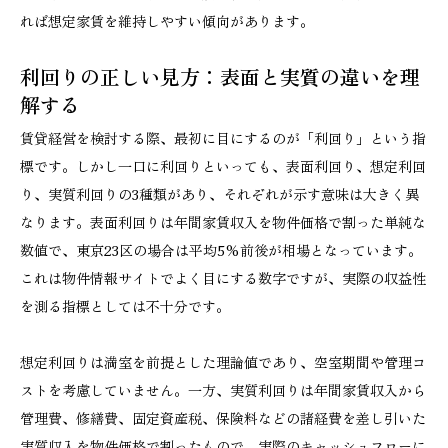
れば想定家賃を維持しやすい傾向があります。
利回りの正しい見方：表面と実質の違いを理
解する
賃貸経営を検討する際、最初に目にするのが「利回り」という指
標です。しかし一口に利回りといっても、表面利回り、想定利回
り、実質利回りの3種類があり、それぞれが示す意味は大きく異
なります。表面利回りは年間家賃収入を物件価格で割った単純な
数値で、東京23区の場合は平均5%前後が相場となっています。
これは物件情報サイトでよく目にする数字ですが、実際の収益性
を測る指標としては不十分です。
想定利回りは満室を前提とした理論値であり、空室期間や管理コ
ストを考慮していません。一方、実質利回りは年間家賃収入から
管理費、修繕費、固定資産税、保険料などの諸経費を差し引いた
実質収入を物件価格で割ったもので、実際のキャッシュフローに