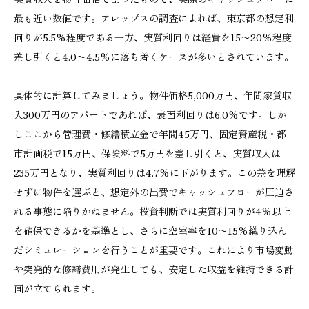
最も近い数値です。アレップスの調査によれば、東京都の想定利
回りが5.5%程度である一方、実質利回りは経費を15〜20%程度
差し引くと4.0〜4.5%に落ち着くケースが多いとされています。
具体的に計算してみましょう。物件価格5,000万円、年間家賃収
入300万円のアパートであれば、表面利回りは6.0%です。しか
しここから管理費・修繕積立金で年間45万円、固定資産税・都
市計画税で15万円、保険料で5万円を差し引くと、実質収入は
235万円となり、実質利回りは4.7%に下がります。この差を理解
せずに物件を選ぶと、想定外の出費でキャッシュフローが圧迫さ
れる事態に陥りかねません。投資判断では実質利回りが4%以上
を確保できるかを基準とし、さらに空室率を10〜15%織り込ん
だシミュレーションを行うことが重要です。これにより市場変動
や突発的な修繕費用が発生しても、安定した収益を維持できる計
画が立てられます。