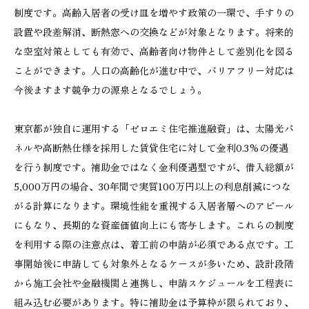
制度です。高齢入居者の受け皿を増やす政策の一環で、手すりの
設置や段差解消、断熱窓への交換などが対象となります。将来的
な空室対策としても有効で、高齢者向け物件として差別化を図る
ことができます。人口の高齢化が進む中で、バリアフリー対応は
今後ますます競争力の源泉となるでしょう。
東京都が独自に運用する「ゼロエミ住宅推進融資」は、太陽光パ
ネルや高断熱仕様を採用した賃貸住宅に対して金利0.3%の優遇
を行う制度です。補助金ではなく金利優遇型ですが、借入総額が
5,000万円の場合、30年間で実質100万円以上の利息削減につな
がる計算になります。環境性能を重視する入居者層へのアピール
にもなり、長期的な資産価値向上にも寄与します。これらの制度
を利用する際の注意点は、着工前の申請が必須である点です。工
事開始後に申請しても対象外となるケースが多いため、設計段階
から施工会社や金融機関と連携し、申請スケジュールを工程表に
組み込む必要があります。特に補助金は予算枠が限られており、