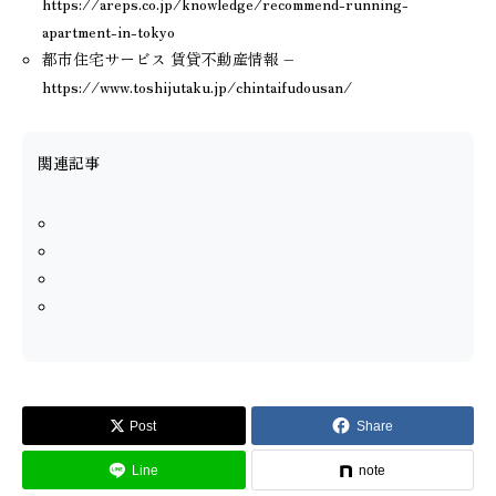
https://areps.co.jp/knowledge/recommend-running-
apartment-in-tokyo
都市住宅サービス 賃貸不動産情報 –
https://www.toshijutaku.jp/chintaifudousan/
関連記事
Post
Share
Line
note