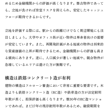
めるため金融機関からの評価が高くなります。築古物件であって
も、立地が良ければ空室リスクを抑えられ、安定したキャッシュ
フローが期待できるからです。
立地を評価する際には、駅からの距離だけでなく周辺環境にも注
目しましょう。大学やオフィス街が近い物件は単身者向けの需要
が安定しています。また、再開発計画がある地域の物件は将来的
な資産価値の上昇が期待できるため、金融機関からの評価も高ま
る傾向にあります。逆に、人口減少が著しい地域や、競合物件が
急増しているエリアは避けた方が無難です。
構造は鉄筋コンクリート造が有利
建物の構造はフルローン審査において非常に重要な要素です。木
造よりも鉄筋コンクリート造（RC造）や鉄骨造の方が法定耐用
年数が長く、担保評価も高くなります。築30年のRC造マンショ
ンであれば、まだ17年の残存耐用年数があるため、融資期間を