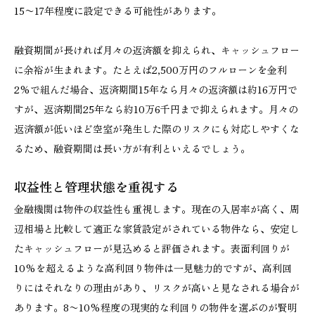
15〜17年程度に設定できる可能性があります。
融資期間が長ければ月々の返済額を抑えられ、キャッシュフロー
に余裕が生まれます。たとえば2,500万円のフルローンを金利
2%で組んだ場合、返済期間15年なら月々の返済額は約16万円で
すが、返済期間25年なら約10万6千円まで抑えられます。月々の
返済額が低いほど空室が発生した際のリスクにも対応しやすくな
るため、融資期間は長い方が有利といえるでしょう。
収益性と管理状態を重視する
金融機関は物件の収益性も重視します。現在の入居率が高く、周
辺相場と比較して適正な家賃設定がされている物件なら、安定し
たキャッシュフローが見込めると評価されます。表面利回りが
10%を超えるような高利回り物件は一見魅力的ですが、高利回
りにはそれなりの理由があり、リスクが高いと見なされる場合が
あります。8〜10%程度の現実的な利回りの物件を選ぶのが賢明