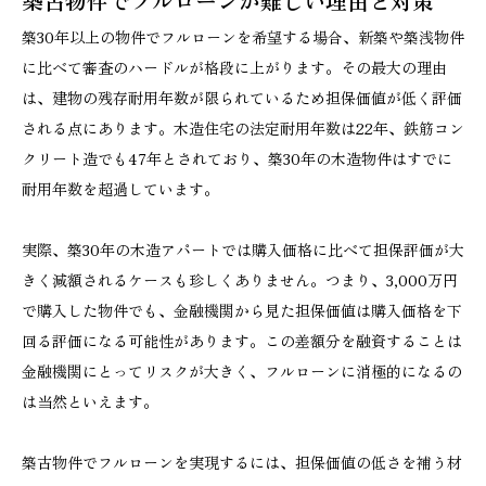
築古物件でフルローンが難しい理由と対策
築30年以上の物件でフルローンを希望する場合、新築や築浅物件
に比べて審査のハードルが格段に上がります。その最大の理由
は、建物の残存耐用年数が限られているため担保価値が低く評価
される点にあります。木造住宅の法定耐用年数は22年、鉄筋コン
クリート造でも47年とされており、築30年の木造物件はすでに
耐用年数を超過しています。
実際、築30年の木造アパートでは購入価格に比べて担保評価が大
きく減額されるケースも珍しくありません。つまり、3,000万円
で購入した物件でも、金融機関から見た担保価値は購入価格を下
回る評価になる可能性があります。この差額分を融資することは
金融機関にとってリスクが大きく、フルローンに消極的になるの
は当然といえます。
築古物件でフルローンを実現するには、担保価値の低さを補う材