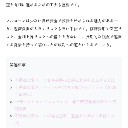
査を有利に進めるための工夫も重要です。
フルローンは少ない自己資金で投資を始められる魅力がある一
方、返済負担が大きくリスクも高い手法です。修繕費用や空室リ
スク、金利上昇リスクへの備えを万全にし、長期的な視点で運営
する覚悟を持って臨むことが成功への道といえるでしょう。
関連記事
不動産投資ローン審査基準の全貌と通過率を上げる方法
不動産投資フルローンの相談先と成功のポイント【2026
年最新版】
一棟マンション フルローンは可能？審査通過の条件と実
践戦略
不動産投資ローンの審査基準｜通過率を高める準備と対
策