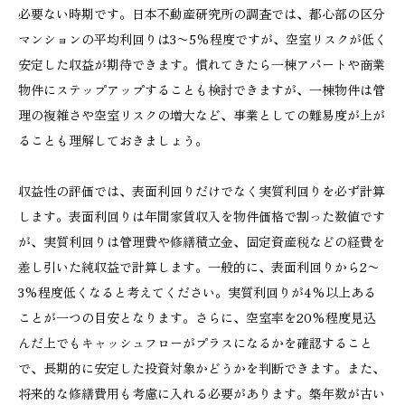
必要ない時期です。日本不動産研究所の調査では、都心部の区分
マンションの平均利回りは3〜5%程度ですが、空室リスクが低く
安定した収益が期待できます。慣れてきたら一棟アパートや商業
物件にステップアップすることも検討できますが、一棟物件は管
理の複雑さや空室リスクの増大など、事業としての難易度が上が
ることも理解しておきましょう。
収益性の評価では、表面利回りだけでなく実質利回りを必ず計算
します。表面利回りは年間家賃収入を物件価格で割った数値です
が、実質利回りは管理費や修繕積立金、固定資産税などの経費を
差し引いた純収益で計算します。一般的に、表面利回りから2〜
3%程度低くなると考えてください。実質利回りが4%以上ある
ことが一つの目安となります。さらに、空室率を20%程度見込
んだ上でもキャッシュフローがプラスになるかを確認すること
で、長期的に安定した投資対象かどうかを判断できます。また、
将来的な修繕費用も考慮に入れる必要があります。築年数が古い