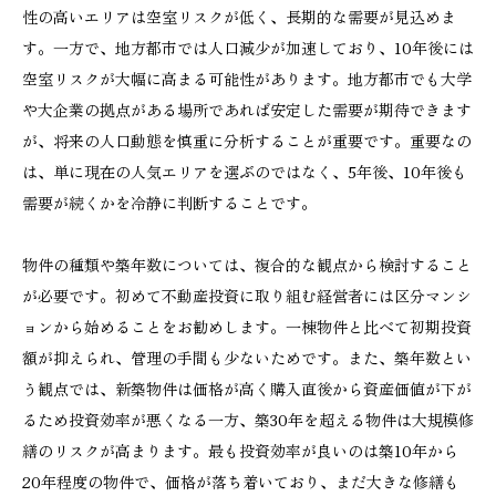
性の高いエリアは空室リスクが低く、長期的な需要が見込めま
す。一方で、地方都市では人口減少が加速しており、10年後には
空室リスクが大幅に高まる可能性があります。地方都市でも大学
や大企業の拠点がある場所であれば安定した需要が期待できます
が、将来の人口動態を慎重に分析することが重要です。重要なの
は、単に現在の人気エリアを選ぶのではなく、5年後、10年後も
需要が続くかを冷静に判断することです。
物件の種類や築年数については、複合的な観点から検討すること
が必要です。初めて不動産投資に取り組む経営者には区分マンシ
ョンから始めることをお勧めします。一棟物件と比べて初期投資
額が抑えられ、管理の手間も少ないためです。また、築年数とい
う観点では、新築物件は価格が高く購入直後から資産価値が下が
るため投資効率が悪くなる一方、築30年を超える物件は大規模修
繕のリスクが高まります。最も投資効率が良いのは築10年から
20年程度の物件で、価格が落ち着いており、まだ大きな修繕も