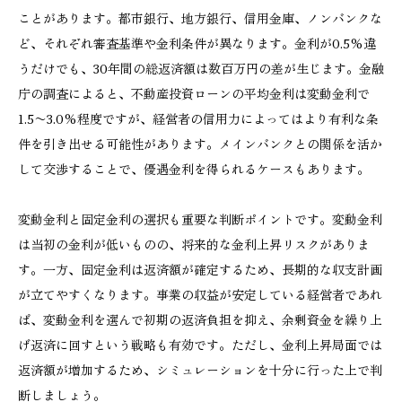
ことがあります。都市銀行、地方銀行、信用金庫、ノンバンクな
ど、それぞれ審査基準や金利条件が異なります。金利が0.5%違
うだけでも、30年間の総返済額は数百万円の差が生じます。金融
庁の調査によると、不動産投資ローンの平均金利は変動金利で
1.5〜3.0%程度ですが、経営者の信用力によってはより有利な条
件を引き出せる可能性があります。メインバンクとの関係を活か
して交渉することで、優遇金利を得られるケースもあります。
変動金利と固定金利の選択も重要な判断ポイントです。変動金利
は当初の金利が低いものの、将来的な金利上昇リスクがありま
す。一方、固定金利は返済額が確定するため、長期的な収支計画
が立てやすくなります。事業の収益が安定している経営者であれ
ば、変動金利を選んで初期の返済負担を抑え、余剰資金を繰り上
げ返済に回すという戦略も有効です。ただし、金利上昇局面では
返済額が増加するため、シミュレーションを十分に行った上で判
断しましょう。