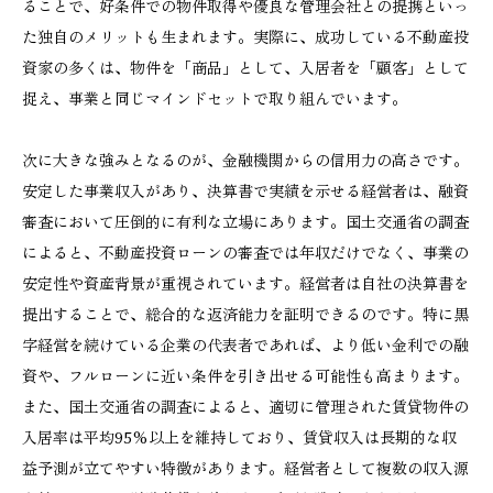
ることで、好条件での物件取得や優良な管理会社との提携といっ
た独自のメリットも生まれます。実際に、成功している不動産投
資家の多くは、物件を「商品」として、入居者を「顧客」として
捉え、事業と同じマインドセットで取り組んでいます。
次に大きな強みとなるのが、金融機関からの信用力の高さです。
安定した事業収入があり、決算書で実績を示せる経営者は、融資
審査において圧倒的に有利な立場にあります。国土交通省の調査
によると、不動産投資ローンの審査では年収だけでなく、事業の
安定性や資産背景が重視されています。経営者は自社の決算書を
提出することで、総合的な返済能力を証明できるのです。特に黒
字経営を続けている企業の代表者であれば、より低い金利での融
資や、フルローンに近い条件を引き出せる可能性も高まります。
また、国土交通省の調査によると、適切に管理された賃貸物件の
入居率は平均95%以上を維持しており、賃貸収入は長期的な収
益予測が立てやすい特徴があります。経営者として複数の収入源