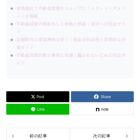
家族信託で不動産管理をスムーズに！メリット・デメリ
ットを解説
不動産投資の保証外しと借換え相談｜成功への完全ガイ
ド
店舗物件の家賃滞納を防ぐ！保証会社活用と効果的な対
策ガイド
不動産投資詐欺の事例と対策｜騙されないための完全ガ
イド
Post
Share
Line
note
前の記事
次の記事