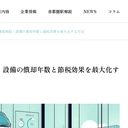
業内容
企業情報
首都圏駅解説
NEWS
コラム
徹底解説！設備の償却年数と節税効果を最大化する方法
の税金
不動産の税金
！設備の償却年数と節税効果を最大化す
営の収支管理はエクセ
不動産投資の利回り計算に使
プレート無料活用で効
える無料エクセルテンプレー
ト完全ガイド