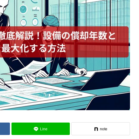
Line
note