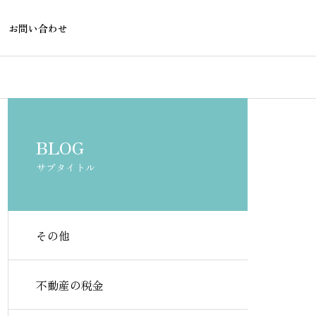
お問い合わせ
不動産の税金
不動産の税金
BLOG
サブタイトル
その他
アパート事業計画書をエクセ
不動産投資の
ルで無料作成する方法と書き
ー計算はエク
不動産の税金
方ガイド
トで無料で始