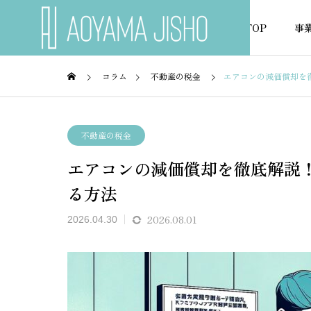
TOP
事
コラム
不動産の税金
エアコンの減価償却を
不動産の税金
不動産
不動産の税金
エアコンの減価償却を徹底解説
NEWS
る方法
お知らせ
2026.08.01
2026.04.30
ミュレ
不動産の減価償却計算をエク
賃貸経
無料作
セルで無料管理する方法
ルテン
率化