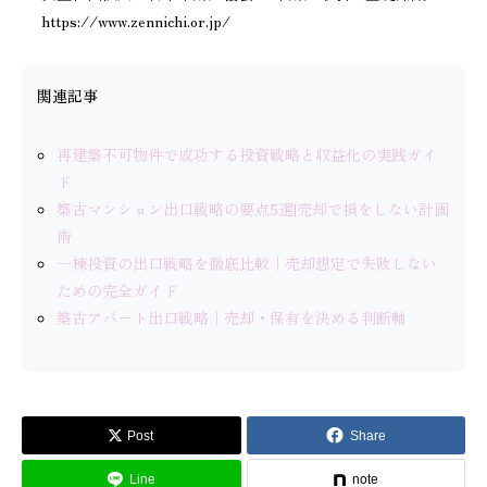
https://www.zennichi.or.jp/
関連記事
再建築不可物件で成功する投資戦略と収益化の実践ガイ
ド
築古マンション出口戦略の要点5選|売却で損をしない計画
術
一棟投資の出口戦略を徹底比較｜売却想定で失敗しない
ための完全ガイド
築古アパート出口戦略｜売却・保有を決める判断軸
Post
Share
Line
note