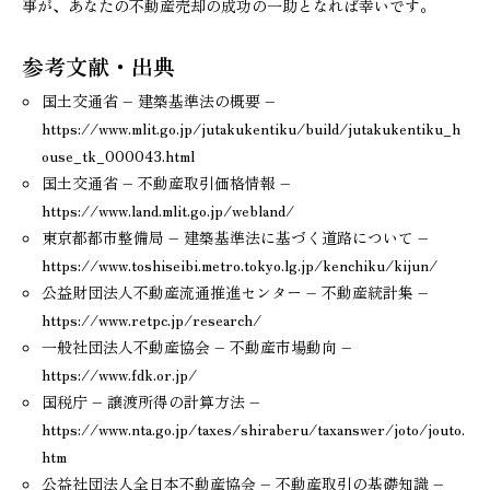
事が、あなたの不動産売却の成功の一助となれば幸いです。
参考文献・出典
国土交通省 – 建築基準法の概要 –
https://www.mlit.go.jp/jutakukentiku/build/jutakukentiku_h
ouse_tk_000043.html
国土交通省 – 不動産取引価格情報 –
https://www.land.mlit.go.jp/webland/
東京都都市整備局 – 建築基準法に基づく道路について –
https://www.toshiseibi.metro.tokyo.lg.jp/kenchiku/kijun/
公益財団法人不動産流通推進センター – 不動産統計集 –
https://www.retpc.jp/research/
一般社団法人不動産協会 – 不動産市場動向 –
https://www.fdk.or.jp/
国税庁 – 譲渡所得の計算方法 –
https://www.nta.go.jp/taxes/shiraberu/taxanswer/joto/jouto.
htm
公益社団法人全日本不動産協会 – 不動産取引の基礎知識 –