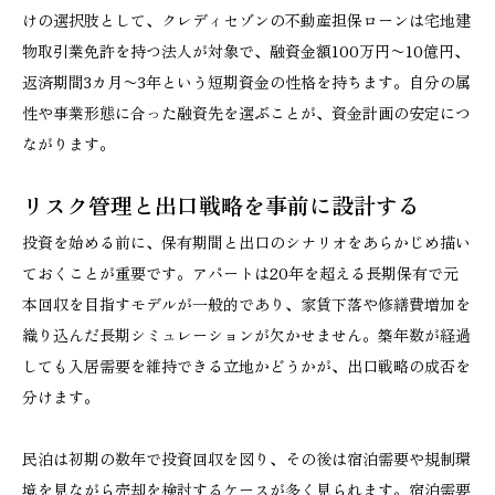
けの選択肢として、クレディセゾンの不動産担保ローンは宅地建
物取引業免許を持つ法人が対象で、融資金額100万円〜10億円、
返済期間3カ月〜3年という短期資金の性格を持ちます。自分の属
性や事業形態に合った融資先を選ぶことが、資金計画の安定につ
ながります。
リスク管理と出口戦略を事前に設計する
投資を始める前に、保有期間と出口のシナリオをあらかじめ描い
ておくことが重要です。アパートは20年を超える長期保有で元
本回収を目指すモデルが一般的であり、家賃下落や修繕費増加を
織り込んだ長期シミュレーションが欠かせません。築年数が経過
しても入居需要を維持できる立地かどうかが、出口戦略の成否を
分けます。
民泊は初期の数年で投資回収を図り、その後は宿泊需要や規制環
境を見ながら売却を検討するケースが多く見られます。宿泊需要