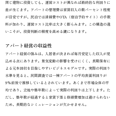
同じ建物に投資しても、運営コストが異なれば最終的な利回りに
差が生じます。アパートの管理費は家賃収入の数パーセント程度
が目安ですが、民泊では清掃費やOTA（宿泊予約サイト）の手数
料が加わり、運営コスト比率は大きく膨らみます。この構造の違
いこそが、投資判断の精度を高める鍵になります。
アパート経営の収益性
アパート経営の強みは、入居者が決まれば毎月安定した収入が見
込める点にあります。景気変動の影響を受けにくく、長期保有に
よる元本回収を目指しやすいビジネスモデルです。実際の利回り
水準を見ると、民間調査では一棟アパートの平均表面利回りが
9%前後で推移しているとされています。あくまで市場全体の平
均であり、立地や築年数によって実際の利回りは上下します。た
だし、築年数が経過すると家賃下落と修繕費増加は避けられない
ため、長期的なシミュレーションが欠かせません。