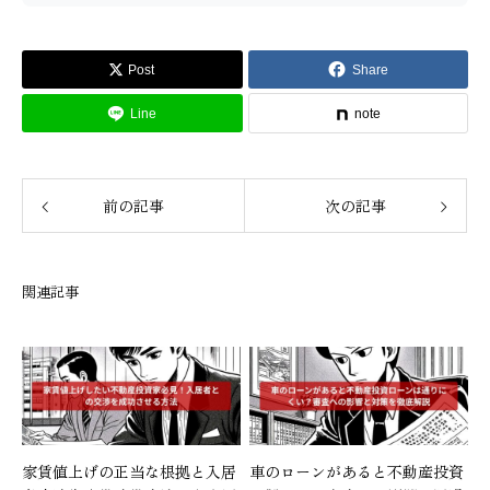
Post
Share
Line
note
前の記事
次の記事
関連記事
家賃値上げの正当な根拠と入居
車のローンがあると不動産投資