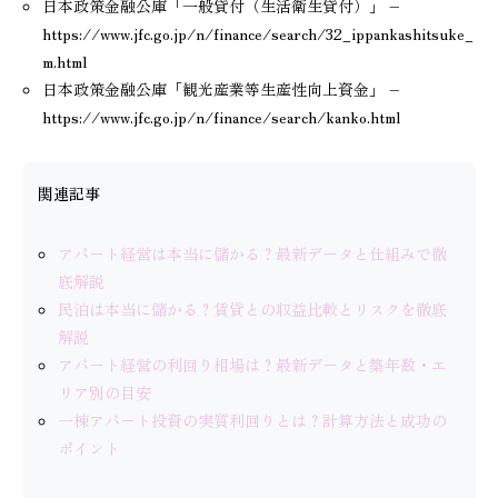
日本政策金融公庫「一般貸付（生活衛生貸付）」 –
https://www.jfc.go.jp/n/finance/search/32_ippankashitsuke_
m.html
日本政策金融公庫「観光産業等生産性向上資金」 –
https://www.jfc.go.jp/n/finance/search/kanko.html
関連記事
アパート経営は本当に儲かる？最新データと仕組みで徹
底解説
民泊は本当に儲かる？賃貸との収益比較とリスクを徹底
解説
アパート経営の利回り相場は？最新データと築年数・エ
リア別の目安
一棟アパート投資の実質利回りとは？計算方法と成功の
ポイント