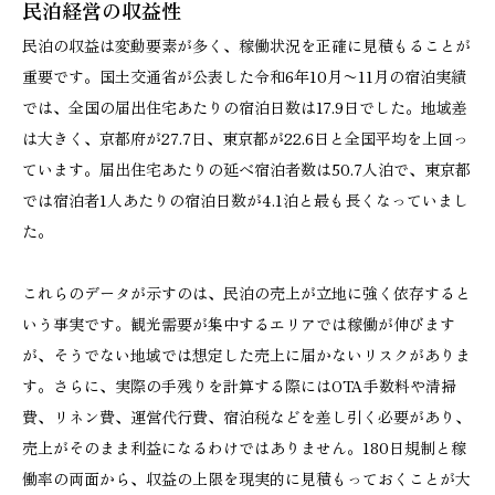
民泊経営の収益性
民泊の収益は変動要素が多く、稼働状況を正確に見積もることが
重要です。国土交通省が公表した令和6年10月〜11月の宿泊実績
では、全国の届出住宅あたりの宿泊日数は17.9日でした。地域差
は大きく、京都府が27.7日、東京都が22.6日と全国平均を上回っ
ています。届出住宅あたりの延べ宿泊者数は50.7人泊で、東京都
では宿泊者1人あたりの宿泊日数が4.1泊と最も長くなっていまし
た。
これらのデータが示すのは、民泊の売上が立地に強く依存すると
いう事実です。観光需要が集中するエリアでは稼働が伸びます
が、そうでない地域では想定した売上に届かないリスクがありま
す。さらに、実際の手残りを計算する際にはOTA手数料や清掃
費、リネン費、運営代行費、宿泊税などを差し引く必要があり、
売上がそのまま利益になるわけではありません。180日規制と稼
働率の両面から、収益の上限を現実的に見積もっておくことが大