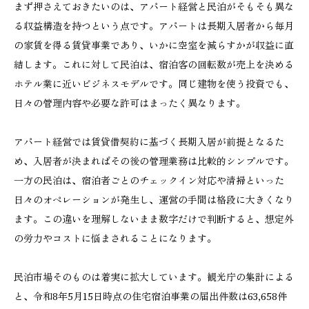
まず押さえておきたいのは、アパート経営と民泊がそもそも異な
る収益構造を持つという点です。アパートは長期入居者から毎月
の家賃を得る賃貸事業であり、いかに空室を減らすかが収益に直
結します。これに対して民泊は、宿泊客の回転数が売上を決める
ホテル業に近いビジネスモデルです。同じ建物を使う投資でも、
日々の管理内容や必要な許可はまったく異なります。
アパート経営では賃貸借契約に基づく長期入居が前提となるた
め、入居者が決まればその後の管理業務は比較的シンプルです。
一方の民泊は、宿泊者ごとのチェックイン対応や清掃といった
日々のオペレーションが発生し、運営の手間は格段に大きくなり
ます。この違いを理解しないまま数字だけで判断すると、想定外
の労力やコストに悩まされることになります。
民泊市場そのものは着実に拡大しています。観光庁の集計による
と、令和8年5月15日時点の住宅宿泊事業の届出件数は63,658件