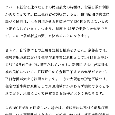
アパート経営と比べたときの民泊最大の特徴は、営業日数に制限
があることです。国土交通省の説明によると、住宅宿泊事業法に
基づく民泊は、人を宿泊させる日数が年間180日を超えないもの
と定められています。つまり、制度上は1年の半分しか営業でき
ず、この上限が収益の天井を決めることになります。
さらに、自治体ごとの上乗せ規制も見逃せません。京都市では、
住居専用地域における住宅宿泊事業は原則として1月15日正午か
ら3月16日正午までに限定されています。新宿区では住居専用地
域の民泊について、月曜正午から金曜正午までの営業ができず、
平日稼働が大きく制限されます。一方で大阪府の所管区域では、
住宅宿泊事業は原則として用途地域にかかわらず実施できるとさ
れており、地域によって運営できる条件が大きく異なります。
この180日規制を回避したい場合は、旅館業法に基づく簡易宿所
営業という選択肢があります。京都市の例では、簡易宿所営業は