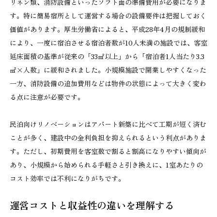
リネン類、消防設備といったソフト面の準備費用が必要になりま
す。特に簡易宿所として運営する場合の設備要件は把握しておく
価値があります。厚生労働省によると、平成28年4月の規制緩和
により、一度に宿泊させる宿泊者数が10人未満の施設では、客室
延床面積の基準が従来の「33㎡以上」から「宿泊者1人当たり3.3
㎡×人数」に緩和されました。小規模施設で開業しやすくなった
一方、消防設備の追加費用などは物件の状態によって大きく変わ
る点に注意が必要です。
民泊向けリノベーションはアパート新築に比べて工期が短く済む
ことが多く、建設中の金利負担を抑えられるという利点がありま
す。ただし、初期費用を客室数で割ると割高になりやすい傾向が
あり、小規模から始められる手軽さと引き換えに、1室あたりの
コスト効率では不利になりがちです。
運営コストと収益性の違いを理解する