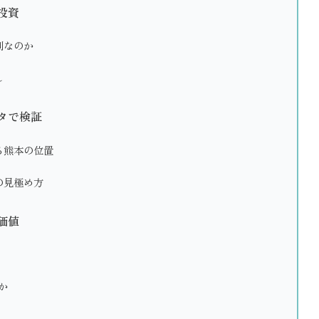
投資
利なのか
し
タで検証
る熊本の位置
の見極め方
価値
か