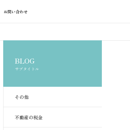
お問い合わせ
不動産の税金
不動産の税金
BLOG
サブタイトル
その他
アパート事業計画書をエクセ
不動産投資の
ルで無料作成する方法と書き
ー計算はエク
不動産の税金
方ガイド
トで無料で始