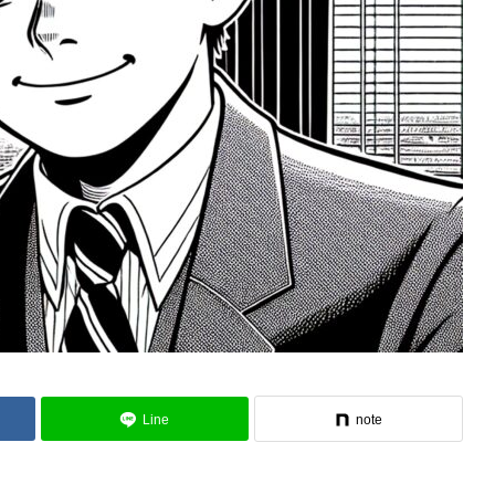
Line
note