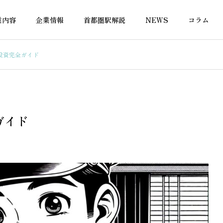
業内容
企業情報
首都圏駅解説
NEWS
コラム
投資完全ガイド
の税金
不動産の税金
ガイド
営の収支管理はエクセ
不動産投資の利回り計算に使
プレート無料活用で効
える無料エクセルテンプレー
ト完全ガイド