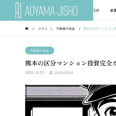
TOP
事
コラム
不動産の税金
熊本の区分マンション
不動産の税金
不動産
不動産の税金
熊本の区分マンション投資完全
NEWS
お知らせ
2026.08.01
2025.10.23
ミュレ
不動産の減価償却計算をエク
賃貸経
無料作
セルで無料管理する方法
ルテン
率化