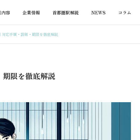
業内容
企業情報
首都圏駅解説
NEWS
コラム
｜対応手順・罰則・期限を徹底解説
融資
不動産融資
・期限を徹底解説
員でも住宅ローンを組
勤続1年未満でも住宅ローン審
融機関はある？審査の
査が通る銀行はある？
トを解説