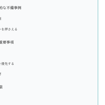
的な不備事例
例
いを押さえる
重要事項
を優先する
要
限