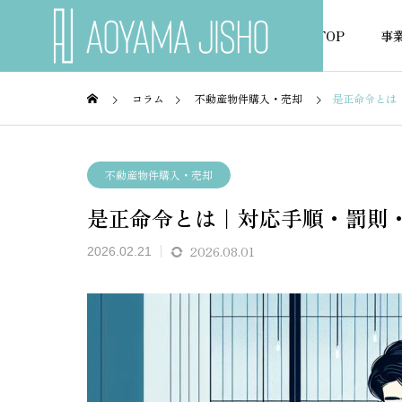
TOP
事
コラム
不動産物件購入・売却
是正命令とは
不動産融資
不動産
不動産物件購入・売却
是正命令とは｜対応手順・罰則
NEWS
お知らせ
2026.08.01
2026.02.21
ローン
年収300万でも住宅ローンが通
派遣社
関の選
る銀行はある？
める金
ポイン