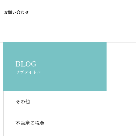
お問い合わせ
不動産の税金
不動産融資
BLOG
サブタイトル
その他
自営業者の住宅ローンが通り
フラット35が
やすい銀行はどこ？審査のポ
も使える銀行
不動産の税金
イントと選び方
ド