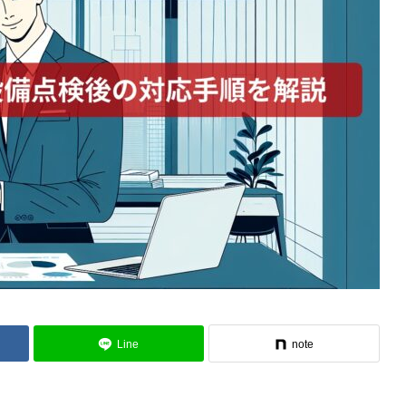
Line
note