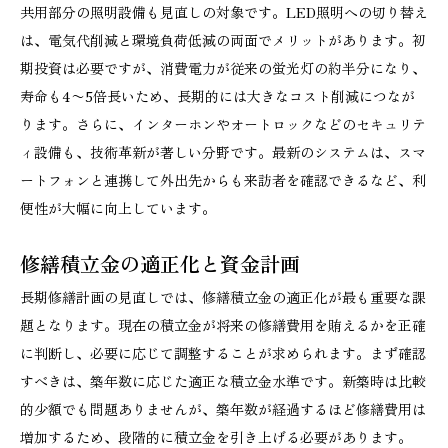
共用部分の照明設備も見直しの対象です。LED照明への切り替え
は、電気代削減と環境負荷低減の両面でメリットがあります。初
期投資は必要ですが、消費電力が従来の蛍光灯の約半分になり、
寿命も4〜5倍長いため、長期的には大きなコスト削減につなが
ります。さらに、インターホンやオートロックなどのセキュリテ
ィ設備も、技術革新が著しい分野です。最新のシステムは、スマ
ートフォンと連携して外出先からも来訪者を確認できるなど、利
便性が大幅に向上しています。
修繕積立金の適正化と資金計画
長期修繕計画の見直しでは、修繕積立金の適正化が最も重要な課
題となります。現在の積立金が将来の修繕費用を賄えるかを正確
に判断し、必要に応じて調整することが求められます。まず確認
すべきは、築年数に応じた適正な積立金水準です。新築時は比較
的少額でも問題ありませんが、築年数が経過するほど修繕費用は
増加するため、段階的に積立金を引き上げる必要があります。