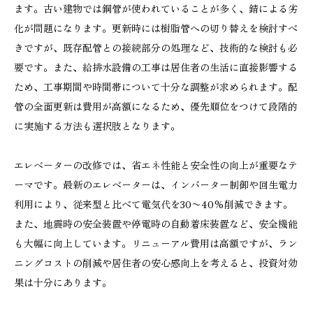
ます。古い建物では鋼管が使われていることが多く、錆による劣
化が問題になります。更新時には樹脂管への切り替えを検討すべ
きですが、既存配管との接続部分の処理など、技術的な検討も必
要です。また、給排水設備の工事は居住者の生活に直接影響する
ため、工事期間や時間帯について十分な調整が求められます。配
管の全面更新は費用が高額になるため、優先順位をつけて段階的
に実施する方法も選択肢となります。
エレベーターの改修では、省エネ性能と安全性の向上が重要なテ
ーマです。最新のエレベーターは、インバーター制御や回生電力
利用により、従来型と比べて電気代を30〜40%削減できます。
また、地震時の安全装置や停電時の自動着床装置など、安全機能
も大幅に向上しています。リニューアル費用は高額ですが、ラン
ニングコストの削減や居住者の安心感向上を考えると、投資対効
果は十分にあります。