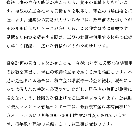
修繕工事の内容と時期が決まったら、費用の見積もりを行いま
す。複数の施工会社から見積もりを取得し、現在の市場価格を把
握します。建築費の変動が大きい昨今では、数年前の見積もりが
そのまま使えないケースが多いため、この作業は特に重要です。
見積もり内容を精査する際は、工事の範囲や使用する材料の仕様
も詳しく確認し、適正な価格かどうかを判断します。
資金計画の見直しも欠かせません。今後30年間に必要な修繕費用
の総額を算出し、現在の修繕積立金で足りるかを検証します。不
足が見込まれる場合は、積立金の増額や一時金の徴収、場合によ
っては借入れの検討も必要です。ただし、居住者の負担が急激に
増えないよう、段階的な値上げなど配慮が求められます。公益財
団法人マンション管理センターでは、修繕積立金は専有面積1平
方メートルあたり月額200〜300円程度が目安とされています
が、築年数や建物の状態によって適正額は変わります。