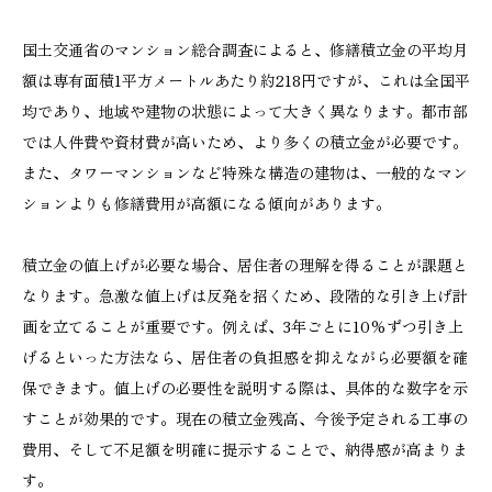
国土交通省のマンション総合調査によると、修繕積立金の平均月
額は専有面積1平方メートルあたり約218円ですが、これは全国平
均であり、地域や建物の状態によって大きく異なります。都市部
では人件費や資材費が高いため、より多くの積立金が必要です。
また、タワーマンションなど特殊な構造の建物は、一般的なマン
ションよりも修繕費用が高額になる傾向があります。
積立金の値上げが必要な場合、居住者の理解を得ることが課題と
なります。急激な値上げは反発を招くため、段階的な引き上げ計
画を立てることが重要です。例えば、3年ごとに10%ずつ引き上
げるといった方法なら、居住者の負担感を抑えながら必要額を確
保できます。値上げの必要性を説明する際は、具体的な数字を示
すことが効果的です。現在の積立金残高、今後予定される工事の
費用、そして不足額を明確に提示することで、納得感が高まりま
す。