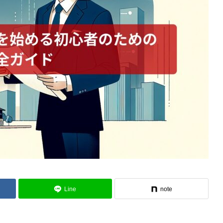
Line
note