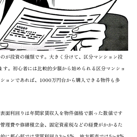
いのが投資の種類です。大きく分けて、区分マンション投
ます。初心者には比較的少額から始められる区分マンショ
ションであれば、1000万円台から購入できる物件も多
。表面利回りは年間家賃収入を物件価格で割った数値です
は管理費や修繕積立金、固定資産税などの経費がかかるた
的に都心部では実質利回り3〜5%、地方都市では5〜8%