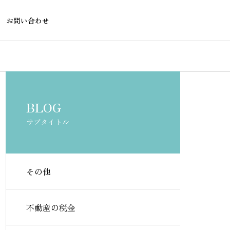
お問い合わせ
不動産融資
不動産融資
BLOG
サブタイトル
その他
派遣社員でも住宅ローンを組
勤続1年未満で
める金融機関はある？審査の
査が通る銀行
不動産の税金
ポイントを解説