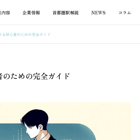
業内容
企業情報
首都圏駅解説
NEWS
コラム
める初心者のための完全ガイド
融資
不動産融資
者のための完全ガイド
なしの外国籍でも住宅
年収300万でも住宅ローンが通
は借りられる？対応金
る銀行はある？
を徹底解説