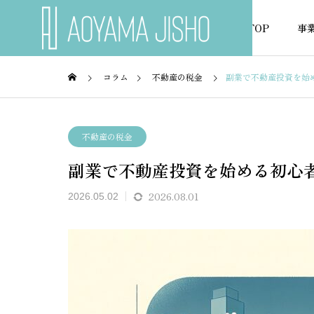
TOP
事
コラム
不動産の税金
副業で不動産投資を始
不動産融資
不動産
不動産の税金
副業で不動産投資を始める初心
NEWS
お知らせ
2026.08.01
2026.05.02
が通り
養育費があると住宅ローン審
永住権
査のポ
査に影響する？銀行の見方と
ローン
対策を解説
融機関