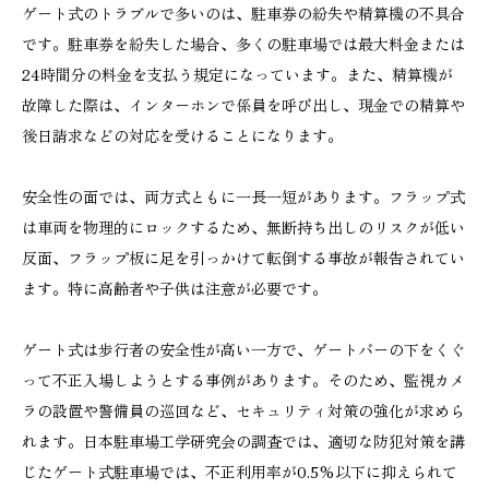
ゲート式のトラブルで多いのは、駐車券の紛失や精算機の不具合
です。駐車券を紛失した場合、多くの駐車場では最大料金または
24時間分の料金を支払う規定になっています。また、精算機が
故障した際は、インターホンで係員を呼び出し、現金での精算や
後日請求などの対応を受けることになります。
安全性の面では、両方式ともに一長一短があります。フラップ式
は車両を物理的にロックするため、無断持ち出しのリスクが低い
反面、フラップ板に足を引っかけて転倒する事故が報告されてい
ます。特に高齢者や子供は注意が必要です。
ゲート式は歩行者の安全性が高い一方で、ゲートバーの下をくぐ
って不正入場しようとする事例があります。そのため、監視カメ
ラの設置や警備員の巡回など、セキュリティ対策の強化が求めら
れます。日本駐車場工学研究会の調査では、適切な防犯対策を講
じたゲート式駐車場では、不正利用率が0.5%以下に抑えられて