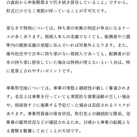
の直前から申告期限まで引き続き居住していること」ですから、
形式だけでなく実態が伴っていることが不可欠です。
家なき子特例については、持ち家の有無の判定が争点になるケー
スが多くあります。相続人本人の名義でなくても、配偶者や三親
等内の親族名義の家屋に住んでいれば対象外となります。また、
海外赴任中で日本に持ち家がない相続人であっても、配偶者が日
本の持ち家に居住していた場合は特例が使えないという点は、特
に見落とされやすいポイントです。
事業用宅地については、事業の実態と継続性が厳しく審査されま
す。名目上は事業を行っていても実質的な営業活動が乏しい場合
や、相続後すぐに廃業する予定だった場合は否認されるリスクが
あります。事業用資産の保有状況、取引先との継続的な関係、従
業員の雇用状況などが確認されるため、日頃から事業の証拠とな
る書類を整備しておくことが大切です。