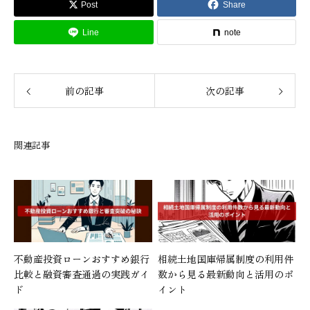
Post
Share
Line
note
前の記事
次の記事
関連記事
不動産投資ローンおすすめ銀行
相続土地国庫帰属制度の利用件
比較と融資審査通過の実践ガイ
数から見る最新動向と活用のポ
ド
イント