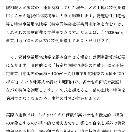
被相続人が複数の土地を所有していた場合、どの土地に特例を適
用するかの選択が相続税額に大きく影響します。特定居住用宅地
等と特定事業用宅地等（特定同族会社事業用宅地等を含む）は、
それぞれの限度面積まで併用できます。たとえば、自宅330㎡と
事業用地400㎡の両方に特例を適用することが可能です。
一方、貸付事業用宅地等を組み合わせる場合には調整計算が必要
になります。具体的には「特定居住用宅地等の面積÷330㎡＋特
定事業用宅地等の面積÷400㎡＋貸付事業用宅地等の面積÷200
㎡≦1」という計算式を満たす範囲内で、各土地の面積を調整し
ながら特例を適用します。この式を超えると一部の土地に特例を
適用できなくなるため、事前の計算が欠かせません。
実際の選択では、1㎡あたりの評価額が高い土地を優先的に特例
の対象とするのが基本的な考え方です。都心の自宅と郊外の賃貸
物件がある場合、評価額の高い都心の自宅に特例を適用した方が