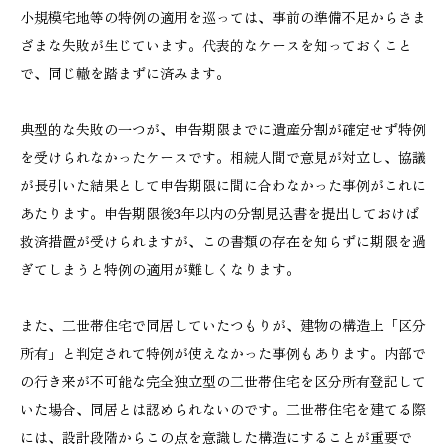
小規模宅地等の特例の適用を巡っては、事前の準備不足からさま
ざまな失敗が生じています。代表的なケースを知っておくこと
で、同じ轍を踏まずに済みます。
典型的な失敗の一つが、申告期限までに遺産分割が確定せず特例
を受けられなかったケースです。相続人間で意見が対立し、協議
が長引いた結果として申告期限に間に合わなかった事例がこれに
あたります。申告期限後3年以内の分割見込書を提出しておけば
救済措置が受けられますが、この書類の存在を知らずに期限を過
ぎてしまうと特例の適用が難しくなります。
また、二世帯住宅で同居していたつもりが、建物の構造上「区分
所有」と判定されて特例が使えなかった事例もあります。内部で
の行き来が不可能な完全独立型の二世帯住宅を区分所有登記して
いた場合、同居とは認められないのです。二世帯住宅を建てる際
には、設計段階からこの点を意識した構造にすることが重要で