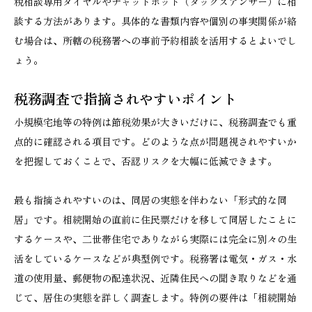
税相談専用ダイヤルやチャットボット（タックスアンサー）に相
談する方法があります。具体的な書類内容や個別の事実関係が絡
む場合は、所轄の税務署への事前予約相談を活用するとよいでし
ょう。
税務調査で指摘されやすいポイント
小規模宅地等の特例は節税効果が大きいだけに、税務調査でも重
点的に確認される項目です。どのような点が問題視されやすいか
を把握しておくことで、否認リスクを大幅に低減できます。
最も指摘されやすいのは、同居の実態を伴わない「形式的な同
居」です。相続開始の直前に住民票だけを移して同居したことに
するケースや、二世帯住宅でありながら実際には完全に別々の生
活をしているケースなどが典型例です。税務署は電気・ガス・水
道の使用量、郵便物の配達状況、近隣住民への聞き取りなどを通
じて、居住の実態を詳しく調査します。特例の要件は「相続開始