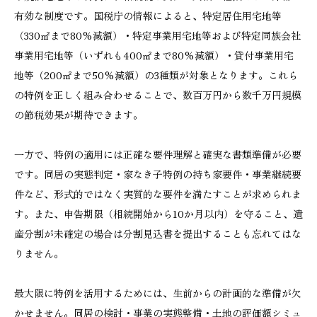
有効な制度です。国税庁の情報によると、特定居住用宅地等
（330㎡まで80%減額）・特定事業用宅地等および特定同族会社
事業用宅地等（いずれも400㎡まで80%減額）・貸付事業用宅
地等（200㎡まで50%減額）の3種類が対象となります。これら
の特例を正しく組み合わせることで、数百万円から数千万円規模
の節税効果が期待できます。
一方で、特例の適用には正確な要件理解と確実な書類準備が必要
です。同居の実態判定・家なき子特例の持ち家要件・事業継続要
件など、形式的ではなく実質的な要件を満たすことが求められま
す。また、申告期限（相続開始から10か月以内）を守ること、遺
産分割が未確定の場合は分割見込書を提出することも忘れてはな
りません。
最大限に特例を活用するためには、生前からの計画的な準備が欠
かせません。同居の検討・事業の実態整備・土地の評価額シミュ