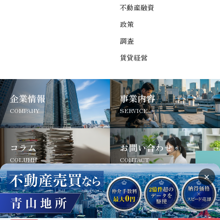
不動産融資
政策
調査
賃貸経営
企業情報
事業内容
COMPANY
SERVICE
コラム
お問い合わせ
COLUMN
CONTACT
×
サイトについて
よくあるご質問
お問い合わせ
Copyright © 2025 Aoyama Jisho Inc.