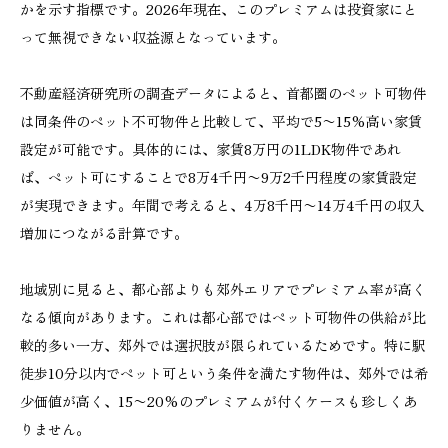
かを示す指標です。2026年現在、このプレミアムは投資家にと
って無視できない収益源となっています。
不動産経済研究所の調査データによると、首都圏のペット可物件
は同条件のペット不可物件と比較して、平均で5〜15%高い家賃
設定が可能です。具体的には、家賃8万円の1LDK物件であれ
ば、ペット可にすることで8万4千円〜9万2千円程度の家賃設定
が実現できます。年間で考えると、4万8千円〜14万4千円の収入
増加につながる計算です。
地域別に見ると、都心部よりも郊外エリアでプレミアム率が高く
なる傾向があります。これは都心部ではペット可物件の供給が比
較的多い一方、郊外では選択肢が限られているためです。特に駅
徒歩10分以内でペット可という条件を満たす物件は、郊外では希
少価値が高く、15〜20%のプレミアムが付くケースも珍しくあ
りません。