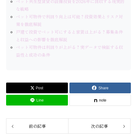
ペット共生型賃貸の設備投資を2026年に回収する現実的
な戦略
ペット可物件で利回り向上は可能？投資効果とリスク対
策を徹底解説
戸建て投資でペット可にすると家賃は上がる？募集条件
と収益への影響を徹底解説
ペット可物件は利回りが上がる？実データで検証する収
益性と成功の条件
Post
Share
Line
note
前の記事
次の記事