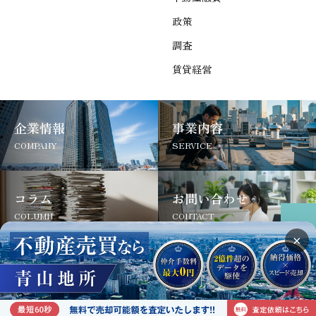
政策
調査
賃貸経営
企業情報
事業内容
COMPANY
SERVICE
コラム
お問い合わせ
COLUMN
CONTACT
×
サイトについて
よくあるご質問
お問い合わせ
Copyright © 2025 Aoyama Jisho Inc.