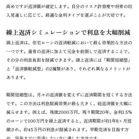
高めですが返済額が確定します。自分のリスク許容度や将来の収
入見通しに応じて、最適な金利タイプを選ぶことが大切です。
繰上返済シミュレーションで利息を大幅削減
繰上返済は、住宅ローンの返済軽減において最も効果的な方法の
一つです。通常の返済に加えて元金を前倒しで返済することで、
その分の利息負担を削減できます。繰上返済には「期間短縮型」
と「返済額軽減型」の2種類があり、それぞれ異なるメリットが
あります。
期間短縮型は、月々の返済額を変えずに返済期間を短くする方法
です。この方法は利息削減効果が最も大きく、総返済額を大幅に
減らせます。例えば、残債2000万円、残り期間20年、金利1.5%
のローンで100万円を繰上返済すると、返済期間が約1年8ヶ月短
縮され、約45万円の利息が削減されます。早期完済を目指す方
や、定年までに完済したい方に適した方法です。