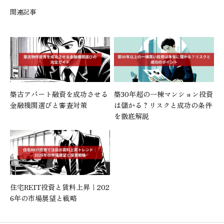
関連記事
築古アパート融資を成功させる
築30年超の一棟マンション投資
金融機関選びと審査対策
は儲かる？リスクと成功の条件
を徹底解説
住宅REIT投資と賃料上昇｜202
6年の市場展望と戦略