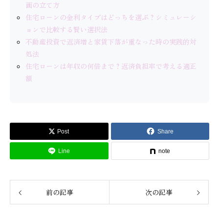
画の立て方
住宅ローンの金利タイプはどっちを選ぶ？シミュレーシ
ョンで比較する賢い選択法
不動産投資で返済増と家賃下落が重なった時の実践的対
処法
住宅ローンは年収の何倍まで？返済負担率で考える適正
額
Post
Share
Line
note
前の記事
次の記事