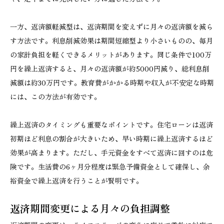
一方、返済額軽減型は、返済期間を変えずに月々の返済額を減ら
す方法です。利息削減効果は期間短縮型より小さいものの、毎月
の家計負担を軽くできるメリットがあります。同じ条件で100万
円を繰上返済すると、月々の返済額が約5000円減り、総利息削
減額は約30万円です。教育費がかかる時期や収入が不安定な時期
には、この方法が有効です。
繰上返済のタイミングも重要なポイントです。住宅ローンは返済
初期ほど利息の割合が大きいため、早い時期に繰上返済するほど
効果が高まります。ただし、手元資金をすべて返済に回すのは危
険です。生活費の6ヶ月分程度は緊急予備資金として確保し、余
裕資金で繰上返済を行うことが賢明です。
返済期間変更による月々の負担調整