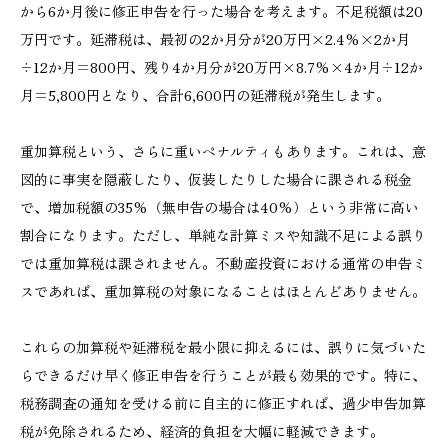
から6か月後に修正申告を行った場合を考えます。不足税額は20
万円です。延滞税は、最初の2か月分が20万円×2.4%×2か月
÷12か月=800円、残り4か月分が20万円×8.7%×4か月÷12か
月=5,800円となり、合計6,600円の延滞税が発生します。
重加算税という、さらに重いペナルティもあります。これは、意
図的に事実を隠蔽したり、仮装したりした場合に課される税金
で、増加税額の35%（無申告の場合は40%）という非常に高い
割合になります。ただし、単純な計算ミスや知識不足による誤り
では重加算税は課されません。不動産投資における通常の申告ミ
スであれば、重加算税の対象になることはほとんどありません。
これらの加算税や延滞税を最小限に抑えるには、誤りに気づいた
らできるだけ早く修正申告を行うことが最も効果的です。特に、
税務調査の通知を受ける前に自主的に修正すれば、過少申告加算
税が免除されるため、経済的負担を大幅に軽減できます。