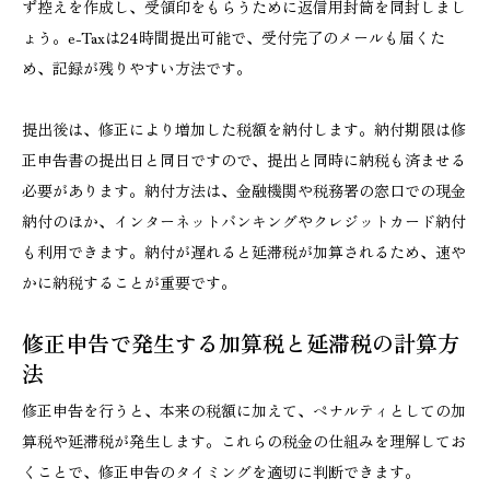
ず控えを作成し、受領印をもらうために返信用封筒を同封しまし
ょう。e-Taxは24時間提出可能で、受付完了のメールも届くた
め、記録が残りやすい方法です。
提出後は、修正により増加した税額を納付します。納付期限は修
正申告書の提出日と同日ですので、提出と同時に納税も済ませる
必要があります。納付方法は、金融機関や税務署の窓口での現金
納付のほか、インターネットバンキングやクレジットカード納付
も利用できます。納付が遅れると延滞税が加算されるため、速や
かに納税することが重要です。
修正申告で発生する加算税と延滞税の計算方
法
修正申告を行うと、本来の税額に加えて、ペナルティとしての加
算税や延滞税が発生します。これらの税金の仕組みを理解してお
くことで、修正申告のタイミングを適切に判断できます。