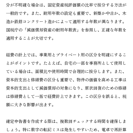
分が不明確な場合は、固定資産税評価額の比率で按分する方法が
一般的です。また、耐用年数の設定も重要で、新築か中古か、木
造か鉄筋コンクリート造かによって適用する年数が異なります。
国税庁の「減価償却資産の耐用年数表」を参照し、正確な年数を
適用することが大切です。
経費の計上では、事業用とプライベート用の区分を明確にするこ
とがポイントです。たとえば、自宅の一部を事務所として使用し
ている場合は、面積比や使用時間で合理的に按分します。また、
資本的支出と修繕費の区分も重要で、物件の価値を高める工事は
資本的支出として減価償却の対象になり、原状回復のための修繕
は修繕費として一括で経費計上できます。この区分を誤ると、税
額に大きな影響が出ます。
確定申告書を作成する際は、複数回チェックする時間を確保しま
しょう。特に数字の転記ミスは発生しやすいため、電卓で再計算