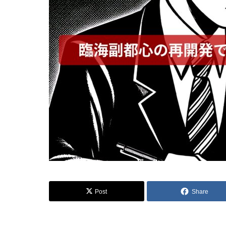
Post
Share