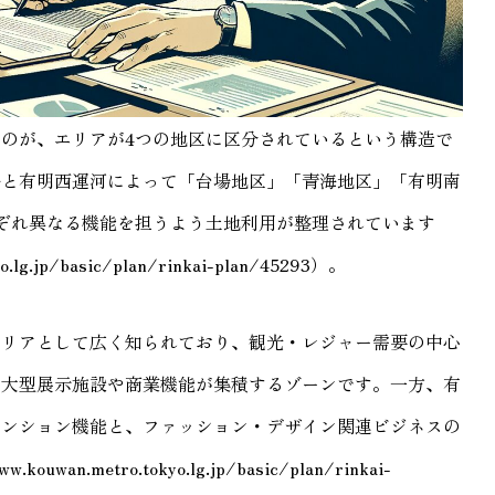
のが、エリアが4つの地区に区分されているという構造で
路と有明西運河によって「台場地区」「青海地区」「有明南
ぞれ異なる機能を担うよう土地利用が整理されています
lg.jp/basic/plan/rinkai-plan/45293）。
エリアとして広く知られており、観光・レジャー需要の中心
、大型展示施設や商業機能が集積するゾーンです。一方、有
ベンション機能と、ファッション・デザイン関連ビジネスの
.metro.tokyo.lg.jp/basic/plan/rinkai-