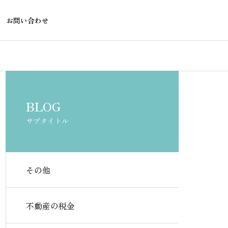
お問い合わせ
不動産の税金
不動産の税金
BLOG
サブタイトル
その他
戸建て投資の収支シミュレー
不動産投資ロ
ション｜エクセルテンプレー
レーションを
不動産の税金
トの使い方と入力項目を解説
作成する方法