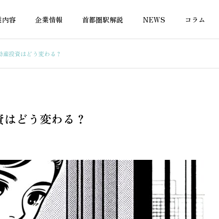
業内容
企業情報
首都圏駅解説
NEWS
コラム
動産投資はどう変わる？
の税金
不動産の税金
資はどう変わる？
投資のキャッシュフロ
一棟マンション収支シミュレ
はエクセルテンプレー
ーションをエクセルで無料作
料で始めよう
成する方法