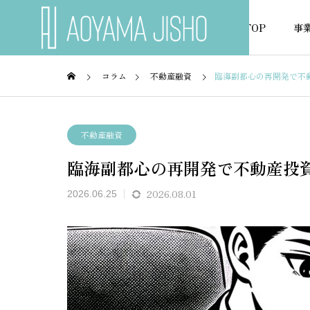
TOP
事
コラム
不動産融資
臨海副都心の再開発で不
不動産の税金
不動産
不動産融資
臨海副都心の再開発で不動産投
NEWS
お知らせ
2026.08.01
2026.06.25
ミュレ
アパート事業計画書をエクセ
不動産
無料作
ルで無料作成する方法と書き
ー計算
方ガイド
トで無