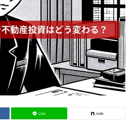
Line
note