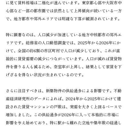
に見て賃料相場は二極化が進んでいます。東京都心部や大阪市中
心部など一部の都市圏では依然として上昇傾向が続いている一方
で、地方都市や郊外エリアでは明確な下落が観測されています。
特に顕著なのは、人口減少が加速している地方中核都市の郊外エ
リアです。総務省の人口動態調査では、2025年から2026年にか
けて、全国の約6割の市区町村で人口が減少しており、これが直
接的に賃貸需要の減少につながっています。人口が減れば賃貸物
件を借りる人も減るため、空室率が上昇し、結果として家賃を下
げざるを得ない状況が生まれているのです。
さらに注目すべきは、新築物件の供給過多による影響です。不動
産経済研究所のデータによれば、2024年から2025年にかけて建
設された賃貸マンションの戸数は、実需を大きく上回るペースで
増加しました。この供給過多が2026年に入って本格的に市場に
影響を与え始めており、特に駅から離れた立地や築年数の経過し