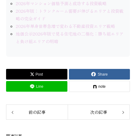
2026年マンション価格予測と成功する投資戦略
2026年版：トランクルーム需要が伸びるエリアと投資戦
略の完全ガイド
2026年単身世帯急増で変わる不動産投資エリア戦略
地価公示2026年版で見る住宅地の二極化：勝ち組エリア
と負け組エリアの明暗
Post
Share
Line
note
前の記事
次の記事
関連記事