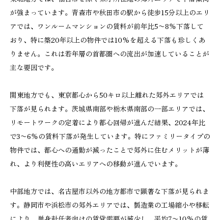
が強まっています。青森市や秋田市の駅から徒歩15分以上のエリ
アでは、ワンルームマンションの賃料が前年比5〜8%下落して
おり、特に築20年以上の物件では10%を超える下落も珍しくあ
りません。これは若年層の首都圏への流出が加速していることが
主な要因です。
関東地方でも、東京都心から50キロ以上離れた郊外エリアでは
下落が見られます。茨城県南部や栃木県南部の一部エリアでは、
リモートワークの定着により都心回帰が進んだ結果、2024年比
で3〜6%の賃料下落が発生しています。特にファミリータイプの
物件では、都心への通勤が減ったことで郊外に住むメリットが薄
れ、より利便性の高いエリアへの移動が進んでいます。
中部地方では、名古屋市以外の地方都市で顕著な下落が見られま
す。静岡市や浜松市の郊外エリアでは、製造業の工場縮小や移転
により、単身赴任者向けの賃貸需要が減少し、平均7〜10%の賃