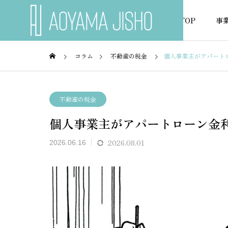
TOP
事
コラム
不動産の税金
個人事業主がアパート
不動産融資
不動産
不動産の税金
個人事業主がアパートローン金
NEWS
お知らせ
2026.08.01
2026.06.16
ローン
派遣社員でも住宅ローンを組
勤続1
を徹底
める金融機関はある？審査の
査が通
ポイントを解説