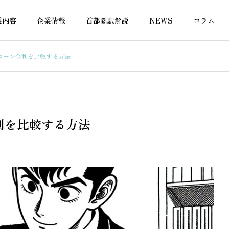
業内容
企業情報
首都圏駅解説
NEWS
コラム
ローン金利を比較する方法
融資
不動産の税金
利を比較する方法
年未満でも住宅ローン審
自営業者の住宅ローンが通り
る銀行はある？
やすい銀行はどこ？審査のポ
イントと選び方