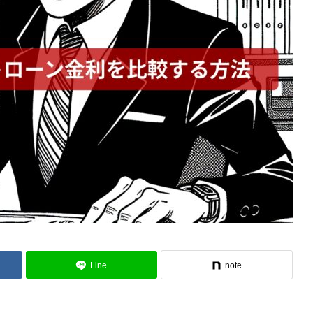
Line
note