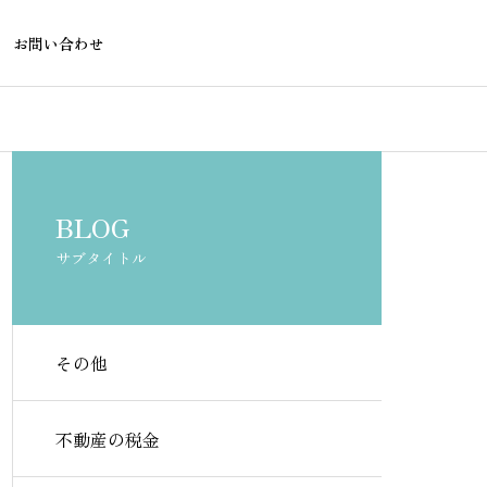
お問い合わせ
不動産融資
不動産の税金
BLOG
サブタイトル
その他
フラット35が通らない物件で
市街化調整区
も使える銀行ローン完全ガイ
を借りるには
不動産の税金
ド
び方を解説