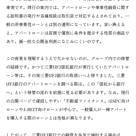
事実です。同行の案内では、アパートローンや事業性融資に関す
る証明書の発行や各種相談は取引店で対応するとされており、一
般の非事業性ローンとは別の運用になっています。言い換える
と、アパートローンは店頭で個別に条件を提示する性質の商品で
あり、画一的な公開金利表になじみにくいのです。
この背景を理解するうえで欠かせないのが、グループ内での移管
の経緯です。かつて三菱UFJ信託銀行が実行していたアパートロ
ーン等は、その後三菱UFJ銀行の取扱いへと移りました。三菱
UFJ銀行のアパートローンを調べる際は、この「信託から銀行
へ」という移管の流れを前提に見る必要があります。なお、現行
の公開ページで確認しやすい「不動産ファイナンス」はSPC向け
ローンやJ-REIT向けローンが中心で、一般個人が一棟アパート
を購入する際のローンとは性格が異なります。
したがって、三菱UFJ銀行での融資を本気で検討する場合は、