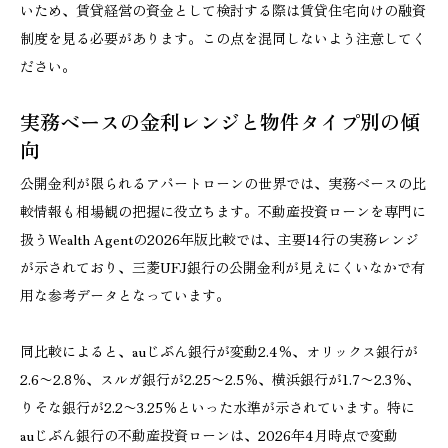
いため、賃貸経営の資金として検討する際は賃貸住宅向けの融資
制度を見る必要があります。この点を混同しないよう注意してく
ださい。
実務ベースの金利レンジと物件タイプ別の傾
向
公開金利が限られるアパートローンの世界では、実務ベースの比
較情報も相場観の把握に役立ちます。不動産投資ローンを専門に
扱うWealth Agentの2026年版比較では、主要14行の実務レンジ
が示されており、三菱UFJ銀行の公開金利が見えにくいなかで有
用な参考データとなっています。
同比較によると、auじぶん銀行が変動2.4％、オリックス銀行が
2.6〜2.8％、スルガ銀行が2.25〜2.5％、横浜銀行が1.7〜2.3％、
りそな銀行が2.2〜3.25％といった水準が示されています。特に
auじぶん銀行の不動産投資ローンは、2026年4月時点で変動