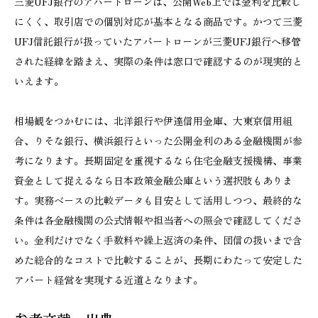
三菱UFJ銀行のアパートローンは、公開Web上では金利を比較し
にくく、取引店での個別対応が基本となる商品です。かつて三菱
UFJ信託銀行が扱っていたアパートローンが三菱UFJ銀行へ移管
された経緯を踏まえ、実際の条件は窓口で確認するのが現実的と
いえます。
相場観をつかむには、北洋銀行や伊達信用金庫、大東京信用組
合、りそな銀行、横浜銀行といった公開金利のある金融機関が参
考になります。長期固定を重視するなら住宅金融支援機構、事業
資金として捉えるなら日本政策金融公庫という選択肢もありま
す。実務ベースの比較データも目安として活用しつつ、最終的な
条件は各金融機関の公式情報や担当者への照会で確認してくださ
い。金利だけでなく手数料や繰上返済の条件、団信の扱いまで含
めた総合的なコストで比較することが、長期にわたって安定した
アパート経営を実現する近道となります。