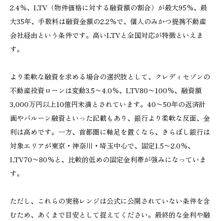
2.4％、LTV（物件価格に対する融資額の割合）が最大95％、最
大35年、手数料は融資金額の2.2％で、個人のみかつ提携不動産
会社経由という条件です。高いLTVと全国対応が特徴といえま
す。
より柔軟な融資を求める場合の選択肢として、クレディセゾンの
不動産投資ローンは変動3.5〜4.0％、LTV80〜100％、融資額
3,000万円以上10億円未満とされています。40〜50年の返済計
画やバルーン融資といった記載もあり、銀行より柔軟な反面、金
利は高めです。一方、首都圏に軸足を置くなら、きらぼし銀行は
対象エリアが東京・神奈川・埼玉中心で、固定1.5〜2.0％、
LTV70〜80％と、比較的低めの固定金利帯が強みになっていま
す。
ただし、これらの実務レンジは公式に公開されていない条件を含
むため、あくまで目安として捉えてください。最終的な金利や融