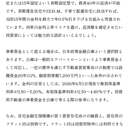
定または15年固定という長期固定型で、最長40年の返済が可能
です。長期優良住宅やZEH-M、子育て配慮住宅に該当すれば、
当初15年間の金利を最大で年0.5％引き下げる仕組みも用意され
ています。将来の金利上昇リスクを避け、返済額を確定させたい
投資家にとっては魅力的な設計といえるでしょう。
事業資金として捉える場合は、日本政策金融公庫という選択肢も
あります。公庫は一般的なアパートローンというより事業資金と
して対応し、一定の要件を満たす不動産賃貸業向けの制度では設
備資金20年以内、融資限度額7,200万円といった条件が示されて
います。金利の目安としては、2026年6月1日現在で無担保基準
利率が3.50〜5.20％、有担保基準利率が2.50〜4.80％です。投資
用不動産の事業資金を公庫で考える際の参考になります。
なお、住宅金融支援機構が扱う賃貸住宅向けの融資と、居住用の
フラット35は別物です。フラット35は投資用物件には利用できな