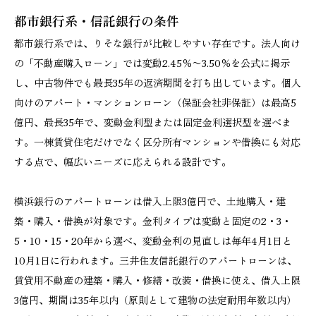
都市銀行系・信託銀行の条件
都市銀行系では、りそな銀行が比較しやすい存在です。法人向け
の「不動産購入ローン」では変動2.45％〜3.50％を公式に掲示
し、中古物件でも最長35年の返済期間を打ち出しています。個人
向けのアパート・マンションローン（保証会社非保証）は最高5
億円、最長35年で、変動金利型または固定金利選択型を選べま
す。一棟賃貸住宅だけでなく区分所有マンションや借換にも対応
する点で、幅広いニーズに応えられる設計です。
横浜銀行のアパートローンは借入上限3億円で、土地購入・建
築・購入・借換が対象です。金利タイプは変動と固定の2・3・
5・10・15・20年から選べ、変動金利の見直しは毎年4月1日と
10月1日に行われます。三井住友信託銀行のアパートローンは、
賃貸用不動産の建築・購入・修繕・改装・借換に使え、借入上限
3億円、期間は35年以内（原則として建物の法定耐用年数以内）