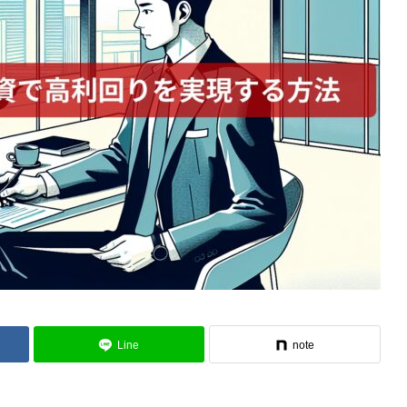
Line
note