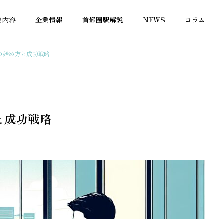
業内容
企業情報
首都圏駅解説
NEWS
コラム
の始め方と成功戦略
融資
不動産融資
と成功戦略
用と住宅ローン審査｜
確認済証なしでも住宅ローン
関が求める書類と注意
は通る？金融機関別の対応を
解説