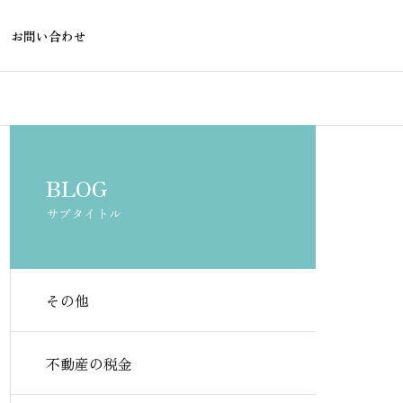
お問い合わせ
不動産の税金
不動産融資
BLOG
サブタイトル
その他
旧耐震マンションのリノベロ
接道義務違反
ーンを組める銀行はどこ？
ーンは借りら
不動産の税金
の実態と対処