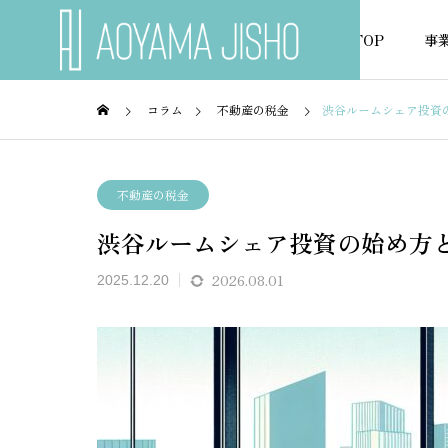
TOP
事
コラム
不動産の税金
渋谷ルームシェア投資
不動産融資
不動産
不動産の税金
渋谷ルームシェア投資の始め方
NEWS
お知らせ
2026.08.01
2025.12.20
35は
がんでも住宅ローンを組める
農地転
説
銀行はある？選び方と注意点
金融機
を解説
点