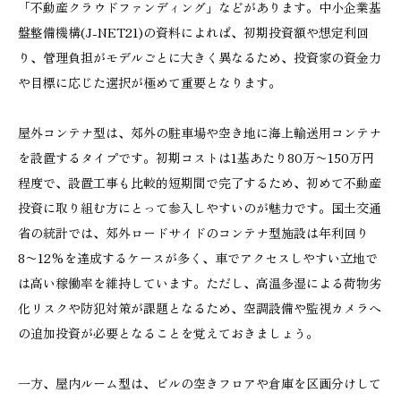
「不動産クラウドファンディング」などがあります。中小企業基
盤整備機構(J-NET21)の資料によれば、初期投資額や想定利回
り、管理負担がモデルごとに大きく異なるため、投資家の資金力
や目標に応じた選択が極めて重要となります。
屋外コンテナ型は、郊外の駐車場や空き地に海上輸送用コンテナ
を設置するタイプです。初期コストは1基あたり80万〜150万円
程度で、設置工事も比較的短期間で完了するため、初めて不動産
投資に取り組む方にとって参入しやすいのが魅力です。国土交通
省の統計では、郊外ロードサイドのコンテナ型施設は年利回り
8〜12%を達成するケースが多く、車でアクセスしやすい立地で
は高い稼働率を維持しています。ただし、高温多湿による荷物劣
化リスクや防犯対策が課題となるため、空調設備や監視カメラへ
の追加投資が必要となることを覚えておきましょう。
一方、屋内ルーム型は、ビルの空きフロアや倉庫を区画分けして