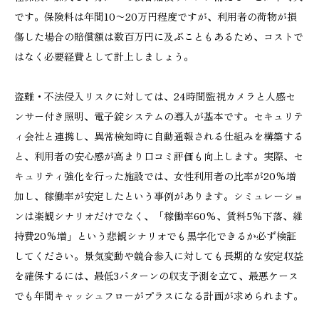
です。保険料は年間10〜20万円程度ですが、利用者の荷物が損
傷した場合の賠償額は数百万円に及ぶこともあるため、コストで
はなく必要経費として計上しましょう。
盗難・不法侵入リスクに対しては、24時間監視カメラと人感セ
ンサー付き照明、電子錠システムの導入が基本です。セキュリテ
ィ会社と連携し、異常検知時に自動通報される仕組みを構築する
と、利用者の安心感が高まり口コミ評価も向上します。実際、セ
キュリティ強化を行った施設では、女性利用者の比率が20%増
加し、稼働率が安定したという事例があります。シミュレーショ
ンは楽観シナリオだけでなく、「稼働率60%、賃料5%下落、維
持費20%増」という悲観シナリオでも黒字化できるか必ず検証
してください。景気変動や競合参入に対しても長期的な安定収益
を確保するには、最低3パターンの収支予測を立て、最悪ケース
でも年間キャッシュフローがプラスになる計画が求められます。