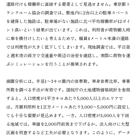
道路付けも稼働率に直結する要素として見逃せません。東京都ト
ランクルーム協会の調査では、敷地内に2台以上の駐車スペース
を確保した施設は、駐車場がない施設に比べ平均稼働率が12ポイ
ント高いという結果が出ています。これは、利用者が荷物搬入時
に車を横付けしたいと考えるためで、幅員4メートル未満の道路
では利便性が大きく低下してしまいます。現地調査では、平日昼
と週末夜の両方で交通量や周辺の治安を確認し、実際に荷物を運
ぶシミュレーションを行うことが推奨されます。
商圏分析には、半径1〜3キロ圏内の世帯数、単身世帯比率、事業
所数を調べる手法が有効です。国税庁の土地建物価格統計を参照
すると、人口密度が1平方キロあたり5,000人以上のエリアで
は、月額利用料を1立方メートルあたり3,000〜5,000円に設定し
ても十分な需要が見込めます。一方、人口密度が3,000人を下回
る地域では、単価を2,000円前後まで下げるか、法人向けに大型
区画を用意するなど工夫が必要となります。このように、データ