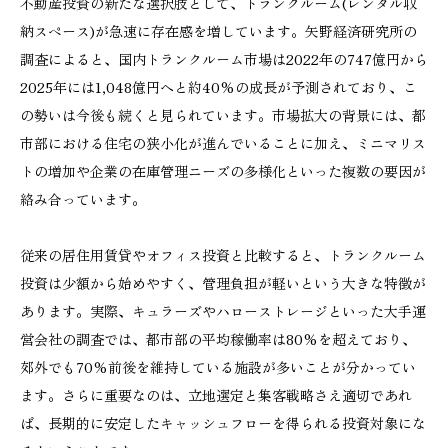
不動産投資の新たな選択肢として、トランクルーム(レンタル収
納スペース)が急速に存在感を増しています。矢野経済研究所の
調査によると、国内トランクルーム市場は2022年の747億円から
2025年には1,048億円へと約40%の成長が予測されており、こ
の勢いは今後も続くと見られています。市場拡大の背景には、都
市部における住宅の狭小化が進んでいることに加え、ミニマリス
トの増加や企業の在庫管理ニーズの多様化といった複数の要因が
絡み合っています。
従来の居住用賃貸やオフィス投資と比較すると、トランクルーム
投資は少額から始めやすく、管理負担が軽いという大きな特徴が
あります。実際、キュラーズやハローストレージといった大手運
営会社の調査では、都市部の平均稼働率は80%を超えており、
郊外でも70%前後を維持している施設が多いことが分かってい
ます。さらに重要なのは、立地選定と集客戦略さえ適切であれ
ば、長期的に安定したキャッシュフローを得られる投資対象にな