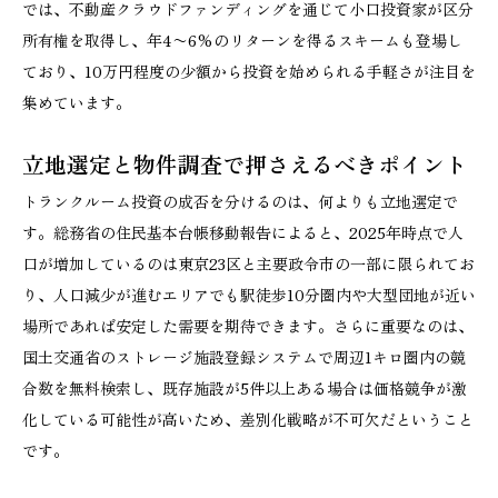
では、不動産クラウドファンディングを通じて小口投資家が区分
所有権を取得し、年4〜6%のリターンを得るスキームも登場し
ており、10万円程度の少額から投資を始められる手軽さが注目を
集めています。
立地選定と物件調査で押さえるべきポイント
トランクルーム投資の成否を分けるのは、何よりも立地選定で
す。総務省の住民基本台帳移動報告によると、2025年時点で人
口が増加しているのは東京23区と主要政令市の一部に限られてお
り、人口減少が進むエリアでも駅徒歩10分圏内や大型団地が近い
場所であれば安定した需要を期待できます。さらに重要なのは、
国土交通省のストレージ施設登録システムで周辺1キロ圏内の競
合数を無料検索し、既存施設が5件以上ある場合は価格競争が激
化している可能性が高いため、差別化戦略が不可欠だということ
です。