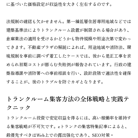
に基づいた価格設定が収益性を大きく左右するのです。
法規制の確認も欠かせません。第一種低層住居専用地域などでは
建築基準法によりトランクルーム設置が制限される場合があり、
倉庫業法の適用を受けるかどうかも物件規模や用途次第で変わっ
てきます。不動産プラザの解説によれば、用途地域や消防法、環
境規制を事前に調べず着工したケースでは、後から是正工事を求
められ初期コストが膨らむ失敗例が報告されています。行政の建
築指導課や消防署への事前相談を行い、設計段階で適法性を確保
することが、後のトラブルを防ぐカギとなります。
トランクルーム集客方法の全体戦略と実践テ
クニック
トランクルーム投資で安定収益を得るには、高い稼働率を維持す
る集客戦略が不可欠です。eトランクの集客特集記事によると、
最優先すべきはWeb上での露出強化であり、SEO対策・