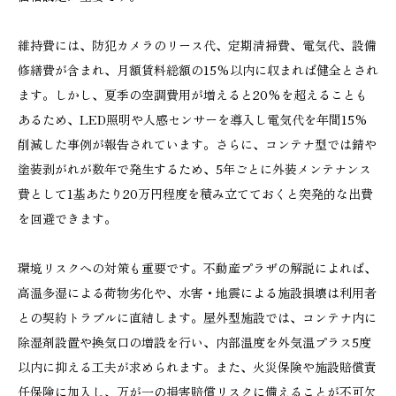
維持費には、防犯カメラのリース代、定期清掃費、電気代、設備
修繕費が含まれ、月額賃料総額の15%以内に収まれば健全とされ
ます。しかし、夏季の空調費用が増えると20%を超えることも
あるため、LED照明や人感センサーを導入し電気代を年間15%
削減した事例が報告されています。さらに、コンテナ型では錆や
塗装剥がれが数年で発生するため、5年ごとに外装メンテナンス
費として1基あたり20万円程度を積み立てておくと突発的な出費
を回避できます。
環境リスクへの対策も重要です。不動産プラザの解説によれば、
高温多湿による荷物劣化や、水害・地震による施設損壊は利用者
との契約トラブルに直結します。屋外型施設では、コンテナ内に
除湿剤設置や換気口の増設を行い、内部温度を外気温プラス5度
以内に抑える工夫が求められます。また、火災保険や施設賠償責
任保険に加入し、万が一の損害賠償リスクに備えることが不可欠