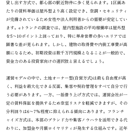
貸し出す方式で、都心部の駅近物件に多く見られます。1区画あ
たりの賃料単価は屋外型より高く設定でき、空調・セキュリティ
が完備されているため女性や法人利用者からの需要が安定してい
ます。eトランクの調査では、屋内型施設の平均稼働率は屋外型
を5〜10ポイント上回っており、特に単身世帯の多いエリアでは
顕著な差が見られます。しかし、建物の取得費や内装工事費が高
額になるため、初期投資は数千万円規模となることが一般的で、
資金力のある投資家向けの選択肢と言えるでしょう。
運営モデルの中で、土地オーナー型(自営方式)は最も自由度が高
く、利益を最大化できる反面、集客や契約管理をすべて自分で行
う必要があります。一方、一括借り上げ方式では、運営会社が一
定の賃料保証を提供するため空室リスクを軽減できますが、その
分利回りは6〜7%程度に抑えられる傾向にあります。フランチ
ャイズ方式は、本部のブランド力や集客ノウハウを活用できる代
わりに、加盟金や月額ロイヤリティが発生する仕組みです。近年