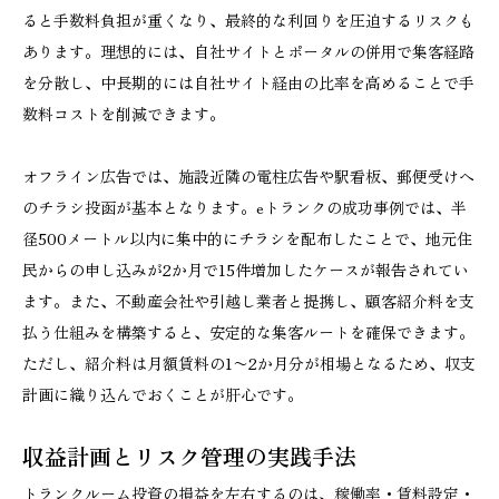
ると手数料負担が重くなり、最終的な利回りを圧迫するリスクも
あります。理想的には、自社サイトとポータルの併用で集客経路
を分散し、中長期的には自社サイト経由の比率を高めることで手
数料コストを削減できます。
オフライン広告では、施設近隣の電柱広告や駅看板、郵便受けへ
のチラシ投函が基本となります。eトランクの成功事例では、半
径500メートル以内に集中的にチラシを配布したことで、地元住
民からの申し込みが2か月で15件増加したケースが報告されてい
ます。また、不動産会社や引越し業者と提携し、顧客紹介料を支
払う仕組みを構築すると、安定的な集客ルートを確保できます。
ただし、紹介料は月額賃料の1〜2か月分が相場となるため、収支
計画に織り込んでおくことが肝心です。
収益計画とリスク管理の実践手法
トランクルーム投資の損益を左右するのは、稼働率・賃料設定・