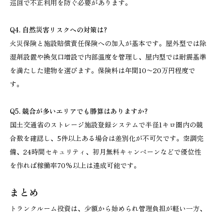
巡回で不正利用を防ぐ必要があります。
Q4. 自然災害リスクへの対策は?
火災保険と施設賠償責任保険への加入が基本です。屋外型では除
湿剤設置や換気口増設で内部温度を管理し、屋内型では耐震基準
を満たした建物を選びます。保険料は年間10〜20万円程度で
す。
Q5. 競合が多いエリアでも勝算はありますか?
国土交通省のストレージ施設登録システムで半径1キロ圏内の競
合数を確認し、5件以上ある場合は差別化が不可欠です。空調完
備、24時間セキュリティ、初月無料キャンペーンなどで優位性
を作れば稼働率70%以上は達成可能です。
まとめ
トランクルーム投資は、少額から始められ管理負担が軽い一方、