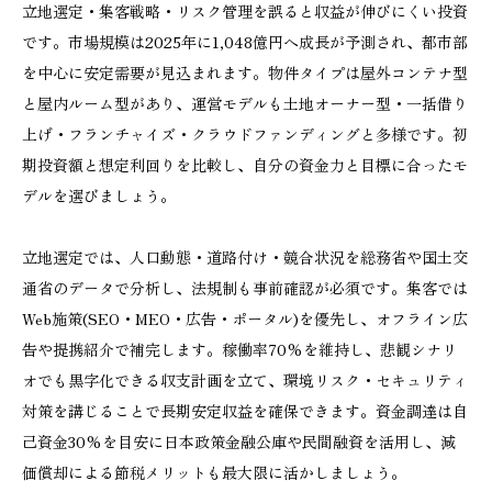
立地選定・集客戦略・リスク管理を誤ると収益が伸びにくい投資
です。市場規模は2025年に1,048億円へ成長が予測され、都市部
を中心に安定需要が見込まれます。物件タイプは屋外コンテナ型
と屋内ルーム型があり、運営モデルも土地オーナー型・一括借り
上げ・フランチャイズ・クラウドファンディングと多様です。初
期投資額と想定利回りを比較し、自分の資金力と目標に合ったモ
デルを選びましょう。
立地選定では、人口動態・道路付け・競合状況を総務省や国土交
通省のデータで分析し、法規制も事前確認が必須です。集客では
Web施策(SEO・MEO・広告・ポータル)を優先し、オフライン広
告や提携紹介で補完します。稼働率70%を維持し、悲観シナリ
オでも黒字化できる収支計画を立て、環境リスク・セキュリティ
対策を講じることで長期安定収益を確保できます。資金調達は自
己資金30%を目安に日本政策金融公庫や民間融資を活用し、減
価償却による節税メリットも最大限に活かしましょう。