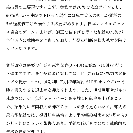
維持費の三要素です。まず、稼働率は70%を安全ラインとし、
60%を3か月連続で下回った場合には広告宣伝の強化か賃料の
5%程度値下げを検討する必要があります。日本レンタルボック
ス協会のデータによれば、適正な値下げを行った施設の75%が
半年以内に稼働率を回復しており、早期の判断が損失拡大を防ぐ
カギとなります。
賃料改定は需要の伸びが顕著な春(3〜4月)と秋(9〜10月)に行う
と効果的です。既存契約者に対しては、1年更新時に3%前後の値
上げを提示しつつ、長期利用割引(2年契約で10%オフなど)を同
時に導入すると退去率を抑えられます。また、短期利用者が多い
地域では、初月無料キャンペーンを実施し回転率を上げること
で、結果的に年間収入が伸びるケースが多く見られます。都内の
屋内型施設では、初月無料施策により平均契約期間が6か月から9
か月へ延びたという報告もあり、単純な値引きではなく戦略的な
価格設定が重要です。