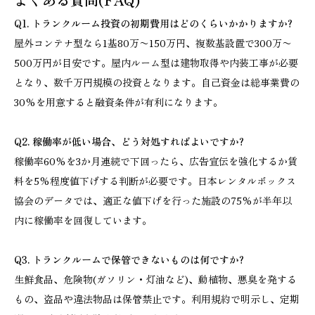
Q1. トランクルーム投資の初期費用はどのくらいかかりますか?
屋外コンテナ型なら1基80万〜150万円、複数基設置で300万〜
500万円が目安です。屋内ルーム型は建物取得や内装工事が必要
となり、数千万円規模の投資となります。自己資金は総事業費の
30%を用意すると融資条件が有利になります。
Q2. 稼働率が低い場合、どう対処すればよいですか?
稼働率60%を3か月連続で下回ったら、広告宣伝を強化するか賃
料を5%程度値下げする判断が必要です。日本レンタルボックス
協会のデータでは、適正な値下げを行った施設の75%が半年以
内に稼働率を回復しています。
Q3. トランクルームで保管できないものは何ですか?
生鮮食品、危険物(ガソリン・灯油など)、動植物、悪臭を発する
もの、盗品や違法物品は保管禁止です。利用規約で明示し、定期