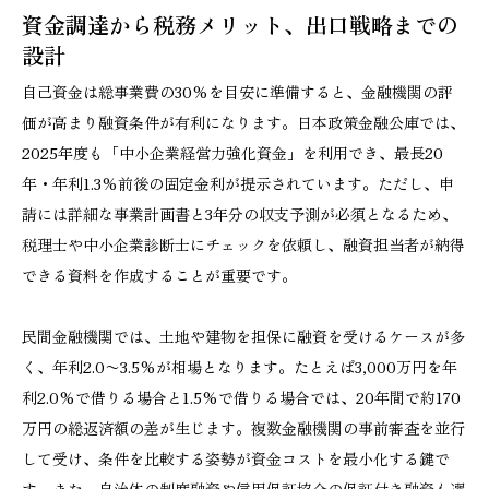
資金調達から税務メリット、出口戦略までの
設計
自己資金は総事業費の30%を目安に準備すると、金融機関の評
価が高まり融資条件が有利になります。日本政策金融公庫では、
2025年度も「中小企業経営力強化資金」を利用でき、最長20
年・年利1.3%前後の固定金利が提示されています。ただし、申
請には詳細な事業計画書と3年分の収支予測が必須となるため、
税理士や中小企業診断士にチェックを依頼し、融資担当者が納得
できる資料を作成することが重要です。
民間金融機関では、土地や建物を担保に融資を受けるケースが多
く、年利2.0〜3.5%が相場となります。たとえば3,000万円を年
利2.0%で借りる場合と1.5%で借りる場合では、20年間で約170
万円の総返済額の差が生じます。複数金融機関の事前審査を並行
して受け、条件を比較する姿勢が資金コストを最小化する鍵で
す。また、自治体の制度融資や信用保証協会の保証付き融資も選