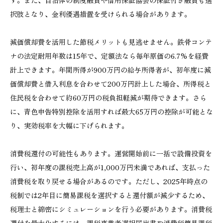
択肢となり、金利優遇措置を受けられる場合があります。
減価償却費を活用した節税メリットも見逃せません。鉄骨コンテ
ナの法定耐用年数は15年で、定額法なら毎年原価の6.7%を経費
計上できます。年間所得が900万円の給与所得者が、初年度に減
価償却費と借入利息を合わせて200万円計上した場合、所得税と
住民税を合わせて約60万円の税負担軽減が期待できます。さら
に、青色申告特別控除を活用すれば最大65万円の控除が可能とな
り、実効税率を大幅に下げられます。
消費税還付の可能性もあります。運営開始前に一括で設備投資を
行い、初年度の課税売上高が1,000万円未満であれば、支払った
消費税を取り戻せる場合があるのです。ただし、2025年時点の
税制では2年目に簡易課税を選択すると還付額が減少するため、
税理士と綿密にシミュレーションを行う必要があります。消費税
還付を最大化するには、課税事業者選択届出書や消費税簡易課税