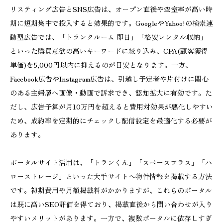
リスティング広告とSNS広告は、オープン直後や空室率が高い時
期に短期集中で投入すると効果的です。GoogleやYahoo!の検索連
動型広告では、「トランクルーム 即日」「格安レンタル収納」
といった購買意欲の高いキーワードに絞り込み、CPA(顧客獲得
単価)を5,000円以内に抑えるのが目安となります。一方、
Facebook広告やInstagram広告は、引越し予定者や片付けに関心
のある主婦層へ画像・動画で訴求でき、認知拡大に有効です。た
だし、広告予算が月10万円を超えると費用対効果が悪化しやすい
ため、成約率を定期的にチェックし配信設定を最適化する必要が
あります。
ポータルサイト活用は、「トランくん」「スペースプラス」「ハ
ローストレージ」といった大手サイトへ物件情報を掲載する方法
です。初期費用や月額掲載料がかかりますが、これらのポータル
は既に高いSEO評価を得ており、掲載直後から問い合わせが入り
やすいメリットがあります。一方で、複数ポータルに依存しすぎ