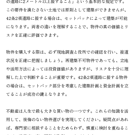
の道路に2メートル以上接すること」という基本的な規定です。
この要件を満たさない土地では原則として建築ができませんが、
42条2項道路に接する場合は、セットバックによって建築が可能
になります。両者の違いを理解することで、物件の真の価値とリ
スクを正確に評価できます。
物件を購入する際は、必ず現地調査と役所での確認を行い、接道
状況を正確に把握しましょう。再建築不可物件であっても、立地
や活用方法によっては投資価値がありますが、リスクを十分に理
解した上で判断することが重要です。42条2項道路に接する物件
の場合は、セットバック部分を考慮した建築計画と資金計画を立
てることが成功の鍵となります。
不動産は人生で最も大きな買い物の一つです。これらの知識を活
用して、後悔のない物件選びを実現してください。疑問点があれ
ば、専門家に相談することをためらわず、慎重に検討を重ねるこ