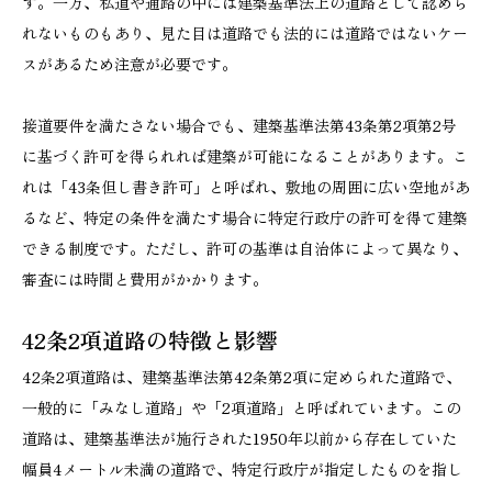
す。一方、私道や通路の中には建築基準法上の道路として認めら
れないものもあり、見た目は道路でも法的には道路ではないケー
スがあるため注意が必要です。
接道要件を満たさない場合でも、建築基準法第43条第2項第2号
に基づく許可を得られれば建築が可能になることがあります。こ
れは「43条但し書き許可」と呼ばれ、敷地の周囲に広い空地があ
るなど、特定の条件を満たす場合に特定行政庁の許可を得て建築
できる制度です。ただし、許可の基準は自治体によって異なり、
審査には時間と費用がかかります。
42条2項道路の特徴と影響
42条2項道路は、建築基準法第42条第2項に定められた道路で、
一般的に「みなし道路」や「2項道路」と呼ばれています。この
道路は、建築基準法が施行された1950年以前から存在していた
幅員4メートル未満の道路で、特定行政庁が指定したものを指し