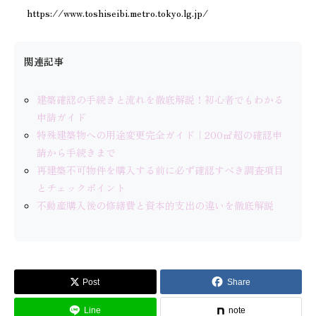
https://www.toshiseibi.metro.tokyo.lg.jp/
関連記事
建築確認の手続きと流れを徹底解説！初心者でもわかる
申請ガイド
特殊建築物への用途変更完全ガイド｜200㎡超の確認申
請から手続きまで
再建築不可物件を購入する前に必ず確認すべき調査項目
とチェックポイント
不動産購入後の修繕費と資本的支出の違いを徹底解説
Post
Share
Line
note