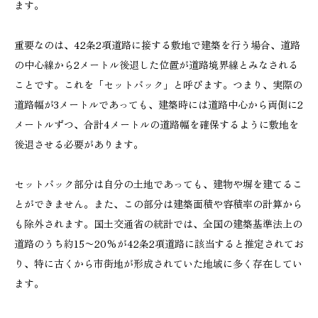
ます。
重要なのは、42条2項道路に接する敷地で建築を行う場合、道路
の中心線から2メートル後退した位置が道路境界線とみなされる
ことです。これを「セットバック」と呼びます。つまり、実際の
道路幅が3メートルであっても、建築時には道路中心から両側に2
メートルずつ、合計4メートルの道路幅を確保するように敷地を
後退させる必要があります。
セットバック部分は自分の土地であっても、建物や塀を建てるこ
とができません。また、この部分は建築面積や容積率の計算から
も除外されます。国土交通省の統計では、全国の建築基準法上の
道路のうち約15〜20%が42条2項道路に該当すると推定されてお
り、特に古くから市街地が形成されていた地域に多く存在してい
ます。