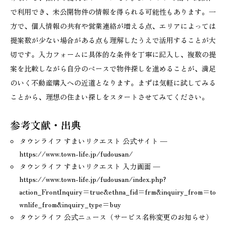
で利用でき、未公開物件の情報を得られる可能性もあります。一
方で、個人情報の共有や営業連絡が増える点、エリアによっては
提案数が少ない場合がある点も理解したうえで活用することが大
切です。入力フォームに具体的な条件を丁寧に記入し、複数の提
案を比較しながら自分のペースで物件探しを進めることが、満足
のいく不動産購入への近道となります。まずは気軽に試してみる
ことから、理想の住まい探しをスタートさせてみてください。
参考文献・出典
タウンライフ すまいリクエスト 公式サイト —
https://www.town-life.jp/fudousan/
タウンライフ すまいリクエスト 入力画面 —
https://www.town-life.jp/fudousan/index.php?
action_FrontInquiry=true&ethna_fid=frm&inquiry_from=to
wnlife_from&inquiry_type=buy
タウンライフ 公式ニュース（サービス名称変更のお知らせ）