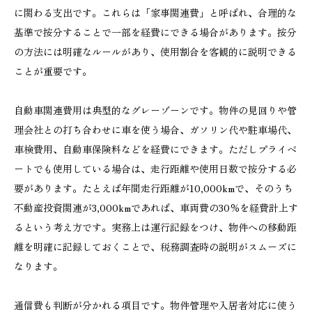
に関わる支出です。これらは「家事関連費」と呼ばれ、合理的な
基準で按分することで一部を経費にできる場合があります。按分
の方法には明確なルールがあり、使用割合を客観的に説明できる
ことが重要です。
自動車関連費用は典型的なグレーゾーンです。物件の見回りや管
理会社との打ち合わせに車を使う場合、ガソリン代や駐車場代、
車検費用、自動車保険料などを経費にできます。ただしプライベ
ートでも使用している場合は、走行距離や使用日数で按分する必
要があります。たとえば年間走行距離が10,000kmで、そのうち
不動産投資関連が3,000kmであれば、車両費の30％を経費計上す
るという考え方です。実務上は運行記録をつけ、物件への移動距
離を明確に記録しておくことで、税務調査時の説明がスムーズに
なります。
通信費も判断が分かれる項目です。物件管理や入居者対応に使う