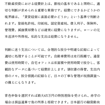
不動産投資における経費計上は、節税の基本であると同時に、適
切な判断が求められる重要な業務です。経費にできるかどうかの
境界線は、「賃貸経営に直接必要かどうか」という基準で判断さ
れます。登録免許税、印紙税、固定資産税、借入利子、保険料、
管理費、減価償却費などは確実に経費になりますが、ローンの元
本返済や所得税、私的な支出は経費になりません。
判断に迷う支出については、合理的な按分や明確な記録によって
適切に処理することが可能です。自動車費用は走行距離で、通信
費は使用時間で、自宅オフィスは床面積や使用時間で按分し、客
観的なデータに基づいて経費計上します。領収書の保管、支出内
容のメモ、按分根拠の記録など、日々の丁寧な管理が税務調査へ
の備えにもなります。
青色申告を選択すれば最大65万円の特別控除を受けられ、赤字の
場合は損益通算で他の所得と相殺できます。日本銀行の融資動向