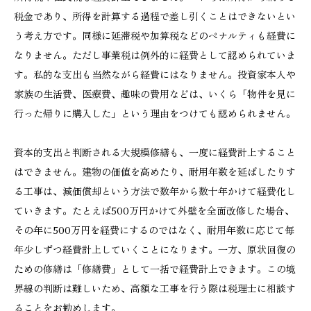
税金であり、所得を計算する過程で差し引くことはできないとい
う考え方です。同様に延滞税や加算税などのペナルティも経費に
なりません。ただし事業税は例外的に経費として認められていま
す。私的な支出も当然ながら経費にはなりません。投資家本人や
家族の生活費、医療費、趣味の費用などは、いくら「物件を見に
行った帰りに購入した」という理由をつけても認められません。
資本的支出と判断される大規模修繕も、一度に経費計上すること
はできません。建物の価値を高めたり、耐用年数を延ばしたりす
る工事は、減価償却という方法で数年から数十年かけて経費化し
ていきます。たとえば500万円かけて外壁を全面改修した場合、
その年に500万円を経費にするのではなく、耐用年数に応じて毎
年少しずつ経費計上していくことになります。一方、原状回復の
ための修繕は「修繕費」として一括で経費計上できます。この境
界線の判断は難しいため、高額な工事を行う際は税理士に相談す
ることをお勧めします。