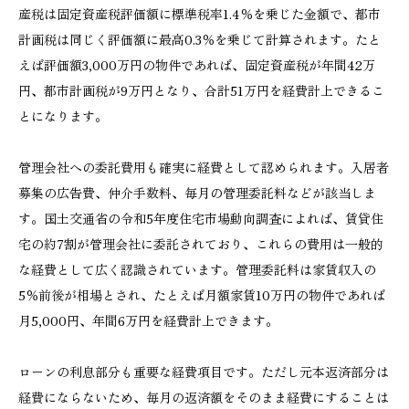
産税は固定資産税評価額に標準税率1.4％を乗じた金額で、都市
計画税は同じく評価額に最高0.3％を乗じて計算されます。たと
えば評価額3,000万円の物件であれば、固定資産税が年間42万
円、都市計画税が9万円となり、合計51万円を経費計上できるこ
とになります。
管理会社への委託費用も確実に経費として認められます。入居者
募集の広告費、仲介手数料、毎月の管理委託料などが該当しま
す。国土交通省の令和5年度住宅市場動向調査によれば、賃貸住
宅の約7割が管理会社に委託されており、これらの費用は一般的
な経費として広く認識されています。管理委託料は家賃収入の
5％前後が相場とされ、たとえば月額家賃10万円の物件であれば
月5,000円、年間6万円を経費計上できます。
ローンの利息部分も重要な経費項目です。ただし元本返済部分は
経費にならないため、毎月の返済額をそのまま経費にすることは