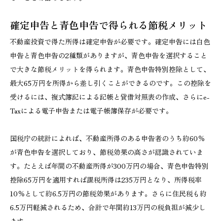
確定申告と青色申告で得られる節税メリット
不動産投資で得た所得は確定申告が必要です。確定申告には白色
申告と青色申告の2種類がありますが、青色申告を選択すること
で大きな節税メリットを得られます。青色申告特別控除として、
最大65万円を所得から差し引くことができるのです。この控除を
受けるには、複式簿記による記帳と貸借対照表の作成、さらにe-
Taxによる電子申告または電子帳簿保存が必要です。
国税庁の統計によれば、不動産所得のある申告者のうち約60％
が青色申告を選択しており、節税効果の高さが認識されていま
す。たとえば年間の不動産所得が300万円の場合、青色申告特別
控除65万円を適用すれば課税所得は235万円となり、所得税率
10％として約6.5万円の節税効果があります。さらに住民税も約
6.5万円軽減されるため、合計で年間約13万円の税負担が減少し