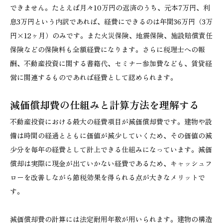
できません。たとえば月々10万円の返済のうち、元本7万円、利
息3万円という内訳であれば、経費にできるのは年間36万円（3万
円×12ヶ月）のみです。また火災保険、地震保険、施設賠償責任
保険などの保険料も全額経費になります。さらに税理士への報
酬、不動産投資に関する書籍代、セミナー参加費なども、賃貸経
営に関連するものであれば経費として認められます。
減価償却費の仕組みと計算方法を理解する
不動産投資における最大の経費項目が減価償却費です。建物や設
備は時間の経過とともに価値が減少していくため、その価値の減
少分を毎年の経費として計上できる仕組みになっています。減価
償却は実際に現金が出ていかない経費であるため、キャッシュフ
ローを改善しながら節税効果を得られる点が大きなメリットで
す。
減価償却費の計算には法定耐用年数が用いられます。建物の構造