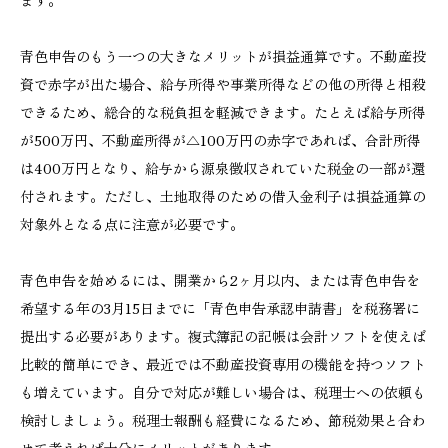
ます。
青色申告のもう一つの大きなメリットが損益通算です。不動産投
資で赤字が出た場合、給与所得や事業所得などの他の所得と相殺
できるため、総合的な税負担を軽減できます。たとえば給与所得
が500万円、不動産所得が△100万円の赤字であれば、合計所得
は400万円となり、給与から源泉徴収されていた税金の一部が還
付されます。ただし、土地取得のための借入金利子は損益通算の
対象外となる点に注意が必要です。
青色申告を始めるには、開業から2ヶ月以内、または青色申告を
希望する年の3月15日までに「青色申告承認申請書」を税務署に
提出する必要があります。複式簿記の記帳は会計ソフトを使えば
比較的簡単にでき、最近では不動産投資専用の機能を持つソフト
も増えています。自分で対応が難しい場合は、税理士への依頼も
検討しましょう。税理士報酬も経費になるため、節税効果と合わ