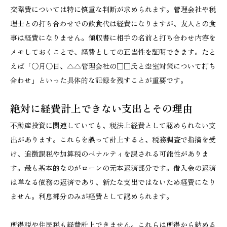
交際費については特に慎重な判断が求められます。管理会社や税
理士との打ち合わせでの飲食代は経費になりますが、友人との食
事は経費になりません。領収書に相手の名前と打ち合わせ内容を
メモしておくことで、経費としての正当性を証明できます。たと
えば「○月○日、△△管理会社の□□氏と空室対策について打ち
合わせ」といった具体的な記録を残すことが重要です。
絶対に経費計上できない支出とその理由
不動産投資に関連していても、税法上経費として認められない支
出があります。これらを誤って計上すると、税務調査で指摘を受
け、追徴課税や加算税のペナルティを課される可能性がありま
す。最も基本的なのがローンの元本返済部分です。借入金の返済
は単なる債務の返済であり、新たな支出ではないため経費になり
ません。利息部分のみが経費として認められます。
所得税や住民税も経費計上できません。これらは所得から納める