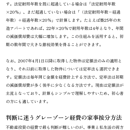
す。法定耐用年数を既に超過している場合は「法定耐用年数
×20％」、まだ超過していない場合は「（法定耐用年数−経過
年数）＋経過年数×20％」で計算します。たとえば築25年の木
造アパートであれば、22年×20％で耐用年数は4年となり、年間
の減価償却費は大幅に増加します。この仕組みを活用すると、初
期の数年間で大きな節税効果を得ることができます。
なお、2007年4月1日以降に取得した物件は定額法のみの適用と
なり、それ以前に取得した物件については定率法も選択できま
す。定額法は毎年同じ金額を経費計上する方法で、定率法は初期
の減価償却費が多く後半に少なくなる方法です。現在は定額法が
主流となっており、計算もシンプルで理解しやすいため、初心者
の方にも適しています。
判断に迷うグレーゾーン経費の家事按分方法
不動産投資の経費で最も判断が難しいのが、事業と私生活の両方