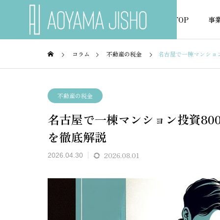
TOP
事
コラム
不動産の税金
名古屋で一棟マンション
不動産の税金
不動産
不動産の税金
名古屋で一棟マンション投資80
NEWS
を徹底解説
お知らせ
2026.08.01
2026.04.30
ュレー
賃貸経営の収支管理はエクセ
不動産
プレー
ルテンプレート無料活用で効
える無
を解説
率化
ト完全