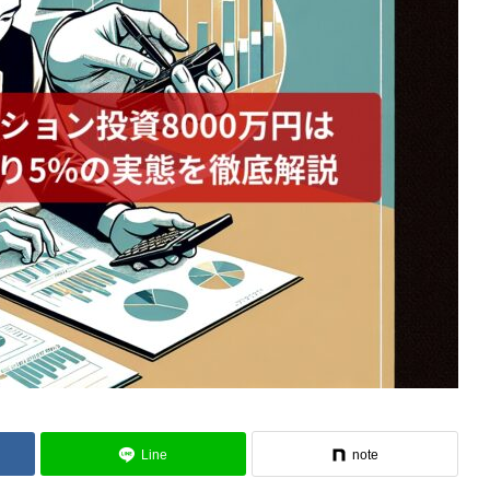
Line
note