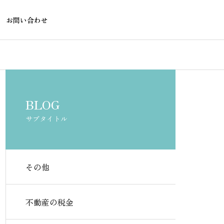
お問い合わせ
不動産の税金
不動産の税金
BLOG
サブタイトル
その他
不動産投資のキャッシュフロ
一棟マンショ
ー計算はエクセルテンプレー
ーションをエ
不動産の税金
トで無料で始めよう
成する方法