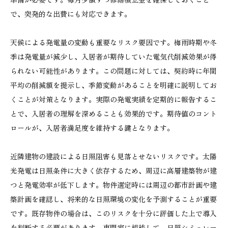
で、突発的な出費にも対応できます。
天候による発電量の変動も重要なリスク要因です。梅雨時期や冬
季は発電量が減少し、入居者が期待していた電気代削減効果が得
られない可能性があります。この問題に対しては、契約時に年間
平均の削減額を提示し、季節変動があることを明確に説明してお
くことが対策となります。実際の発電実績を定期的に報告するこ
とで、入居者の理解を深めることも効果的です。期待値のコント
ロールが、入居者満足度を維持する鍵となります。
近隣建物の建設による日照阻害も見落とせないリスクです。太陽
光発電は日照条件に大きく依存するため、周辺に高層建築物が建
つと発電効率が低下します。物件選定時には周辺の都市計画や建
築計画を確認し、将来的な日照環境の変化を予測することが重要
です。既存物件の場合は、このリスクを十分に評価した上で導入
を判断する必要があります。専門家に相談して、日照シミュレー