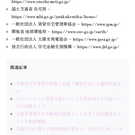
https://www.enecho.meti.go.jp/
国土交通省 住宅局 –
https://www.mlit.go.jp/jutakukentiku/house/
一般社団法人 賃貸住宅管理業協会 – https://www.jpm.jp/
環境省 地球環境局 – https://www.env.go.jp/earth/
一般社団法人 太陽光発電協会 – https://www.jpea.gr.jp/
独立行政法人 住宅金融支援機構 – https://www.jhf.go.jp/
関連記事
太陽光付き賃貸の経費と収益｜勘定科目から確定申告ま
で
スマートホーム賃貸で差がつく！入居率向上と収益アッ
プの実践ガイド
太陽光発電付き不動産は投資として有効？収益構造とリ
スクを徹底解説
太陽光PPA導入で賃貸経営が変わる！2026年に知ってお