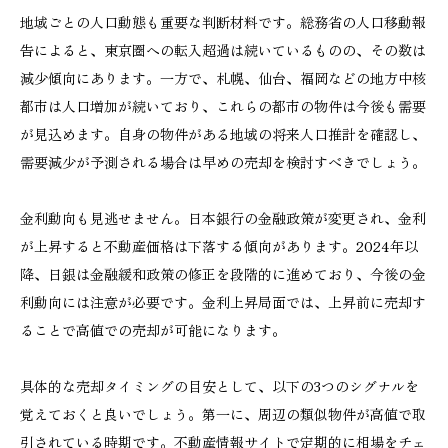
地域ごとの人口動態も重要な判断材料です。総務省の人口移動報
告によると、東京圏への転入超過は続いているものの、その数は
減少傾向にあります。一方で、札幌、仙台、福岡などの地方中核
都市は人口増加が続いており、これらの都市の物件は今後も需要
が見込めます。自身の物件がある地域の将来人口推計を確認し、
需要減少が予測される場合は早めの売却を検討すべきでしょう。
金利動向も見逃せません。日本銀行の金融政策が変更され、金利
が上昇すると不動産価格は下落する傾向があります。2024年以
降、日銀は金融緩和政策の修正を段階的に進めており、今後の金
利動向には注意が必要です。金利上昇局面では、上昇前に売却す
ることで高値での売却が可能になります。
具体的な売却タイミングの目安として、以下の3つのシグナルを
覚えておくと良いでしょう。第一に、周辺の類似物件が高値で取
引されている時期です。不動産情報サイトで定期的に相場をチェ