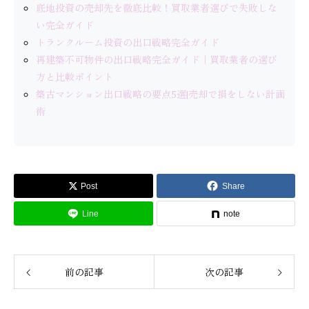
底地投資の売却先を徹底比較！買取業者選びで失敗しな
い完全ガイド
トランクルーム投資の出口戦略完全ガイド
再建築不可物件の出口戦略完全ガイド｜買取業者の選び
方と比較ポイント
築古マンション出口戦略の要点5選|売却で損をしない計画
術
Post
Share
Line
note
前の記事
次の記事