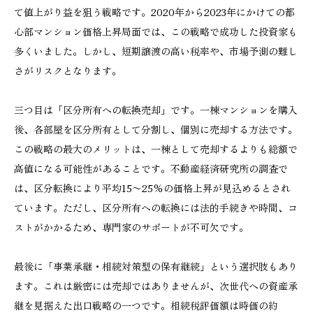
て値上がり益を狙う戦略です。2020年から2023年にかけての都
心部マンション価格上昇局面では、この戦略で成功した投資家も
多くいました。しかし、短期譲渡の高い税率や、市場予測の難し
さがリスクとなります。
三つ目は「区分所有への転換売却」です。一棟マンションを購入
後、各部屋を区分所有として分割し、個別に売却する方法です。
この戦略の最大のメリットは、一棟として売却するよりも総額で
高値になる可能性があることです。不動産経済研究所の調査で
は、区分転換により平均15〜25%の価格上昇が見込めるとされ
ています。ただし、区分所有への転換には法的手続きや時間、コ
ストがかかるため、専門家のサポートが不可欠です。
最後に「事業承継・相続対策型の保有継続」という選択肢もあり
ます。これは厳密には売却ではありませんが、次世代への資産承
継を見据えた出口戦略の一つです。相続税評価額は時価の約