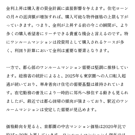
金利上昇は購入者の資金計画に直接影響を与えます。住宅ローン
の月々の返済額が増加すれば、購入可能な物件価格の上限も下が
っていきます。つまり、金利が上昇する前の今この瞬間が、より
多くの購入希望者にリーチできる貴重な機会と言えるのです。特
にワンルームマンションは投資用として購入されるケースが多
く、利回り計算において金利は重要な要素となります。
一方で、都心部のワンルームマンション需要は堅調に推移してい
ます。総務省の統計によると、2025年も東京圏への人口転入超
過が続いており、単身者向け住宅の需要基盤は維持されていま
す。在宅勤務の普及により一時的に郊外へ移住する動きも見られ
ましたが、最近では都心回帰の傾向が強まっており、駅近のワン
ルームマンションは安定した需要が見込めます。
価格動向を見ると、首都圏の中古マンション価格は2020年比で
約15〜20%上昇しています。ワンルームマンションも例外では