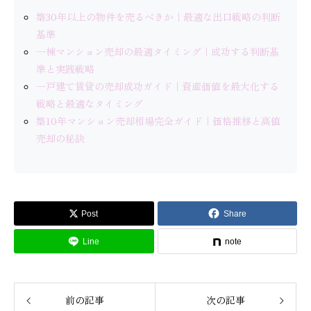
築30年以上の物件を売るべきか｜最適な出口戦略の判断
基準
一棟マンション売却の最適タイミング｜成功する判断基
準と実践戦略
一戸建て賃貸の売却成功ガイド｜資産価値を最大化する
戦略と最適なタイミング
築10年マンション売却相場完全ガイド｜価格推移と高値
売却の秘訣
Post
Share
Line
note
前の記事
次の記事