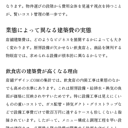
なります。物件選びの段階から費用全体を見通す視点を持つこと
が、賢いコスト管理の第一歩です。
業態によって異なる建築費の実態
店舗建築費は、どのようなビジネスを展開するかによっても大き
く変わります。厨房設備が欠かせない飲食店と、商品を陳列する
物販店では、求められる設備が根本的に異なるからです。
飲食店の建築費が高くなる理由
店舗デザイン.COMの集計では、飲食店の内装工事は業態のなか
でも高めの水準にあります。これは厨房設備・給排水・換気の負
担が価格に反映されやすいためです。特に設備工事は見えにくい
ものの重いコストで、ガス配管・排気ダクト・グリストラップな
どで設備工事費だけで数百万円に達するケースも珍しくないと指
摘されています。したがって、メニュー構成と調理工程を早い段
階で確定させ、必要最小限の設備で開業する計画を立てること