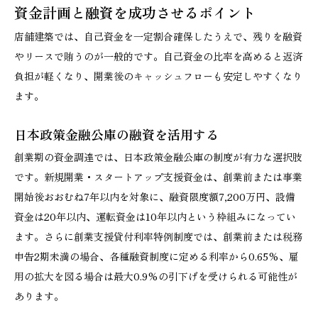
資金計画と融資を成功させるポイント
店舗建築では、自己資金を一定割合確保したうえで、残りを融資
やリースで賄うのが一般的です。自己資金の比率を高めると返済
負担が軽くなり、開業後のキャッシュフローも安定しやすくなり
ます。
日本政策金融公庫の融資を活用する
創業期の資金調達では、日本政策金融公庫の制度が有力な選択肢
です。新規開業・スタートアップ支援資金は、創業前または事業
開始後おおむね7年以内を対象に、融資限度額7,200万円、設備
資金は20年以内、運転資金は10年以内という枠組みになってい
ます。さらに創業支援貸付利率特例制度では、創業前または税務
申告2期未満の場合、各種融資制度に定める利率から0.65%、雇
用の拡大を図る場合は最大0.9%の引下げを受けられる可能性が
あります。