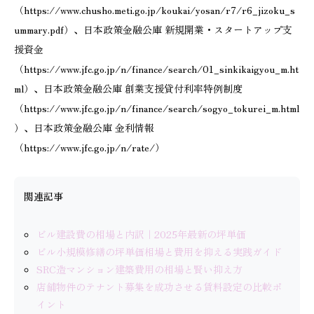
（https://www.chusho.meti.go.jp/koukai/yosan/r7/r6_jizoku_s
ummary.pdf）、日本政策金融公庫 新規開業・スタートアップ支
援資金
（https://www.jfc.go.jp/n/finance/search/01_sinkikaigyou_m.ht
ml）、日本政策金融公庫 創業支援貸付利率特例制度
（https://www.jfc.go.jp/n/finance/search/sogyo_tokurei_m.html
）、日本政策金融公庫 金利情報
（https://www.jfc.go.jp/n/rate/）
関連記事
ビル建設費の相場と内訳｜2025年最新の坪単価
ビル小規模修繕の坪単価相場と費用を抑える実践ガイド
SRC造マンション建築費用の相場と賢い抑え方
店舗物件のテナント募集を成功させる賃料設定の比較ポ
イント