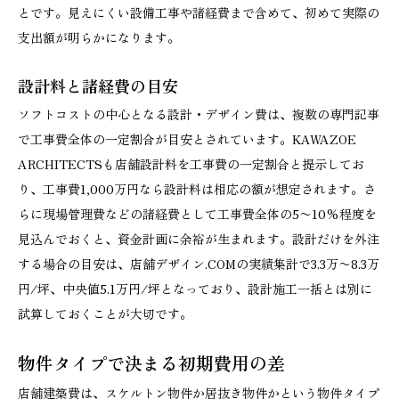
とです。見えにくい設備工事や諸経費まで含めて、初めて実際の
支出額が明らかになります。
設計料と諸経費の目安
ソフトコストの中心となる設計・デザイン費は、複数の専門記事
で工事費全体の一定割合が目安とされています。KAWAZOE
ARCHITECTSも店舗設計料を工事費の一定割合と提示してお
り、工事費1,000万円なら設計料は相応の額が想定されます。さ
らに現場管理費などの諸経費として工事費全体の5〜10%程度を
見込んでおくと、資金計画に余裕が生まれます。設計だけを外注
する場合の目安は、店舗デザイン.COMの実績集計で3.3万〜8.3万
円/坪、中央値5.1万円/坪となっており、設計施工一括とは別に
試算しておくことが大切です。
物件タイプで決まる初期費用の差
店舗建築費は、スケルトン物件か居抜き物件かという物件タイプ