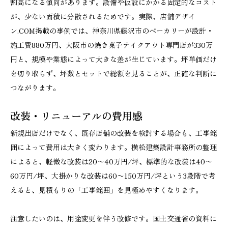
割高になる傾向があります。設備や仮設にかかる固定的なコスト
が、少ない面積に分散されるためです。実際、店舗デザイ
ン.COM掲載の事例では、神奈川県藤沢市のベーカリーが設計・
施工費880万円、大阪市の焼き菓子テイクアウト専門店が330万
円と、規模や業態によって大きな差が生じています。坪単価だけ
を切り取らず、坪数とセットで総額を見ることが、正確な判断に
つながります。
改装・リニューアルの費用感
新規出店だけでなく、既存店舗の改装を検討する場合も、工事範
囲によって費用は大きく変わります。横松建築設計事務所の整理
によると、軽微な改装は20〜40万円/坪、標準的な改装は40〜
60万円/坪、大掛かりな改装は60〜150万円/坪という3段階で考
えると、見積もりの「工事範囲」を見極めやすくなります。
注意したいのは、用途変更を伴う改修です。国土交通省の資料に