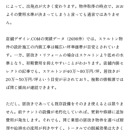
によって、出発点が大きく変わります。物件取得の時点で、おお
よその費用水準が決まってしまうと言っても過言ではありませ
ん。
店舗デザイン.COMの実績データ（2698件）では、スケルトン物
件の設計施工の内装工事は幅広い坪単価帯が目安とされていま
す。一方、居抜き・リフォームの場合はスケルトンより低めの水
準となり、初期費用を抑えやすいことがわかります。店舗内装セ
レクトの記事でも、スケルトンが40万〜80万円/坪、居抜きが
20万〜50万円/坪という目安が示されており、複数の情報源でほ
ぼ同じ傾向が確認できます。
ただし、居抜きであっても既存設備をそのまま使えるとは限りま
せん。前テナントの設備が老朽化していれば、更新や修繕に追加
費用が発生します。それでも、同じ業態の居抜き物件を選べば厨
房や給排水の流用が利きやすく、トータルでの削減効果は大きく