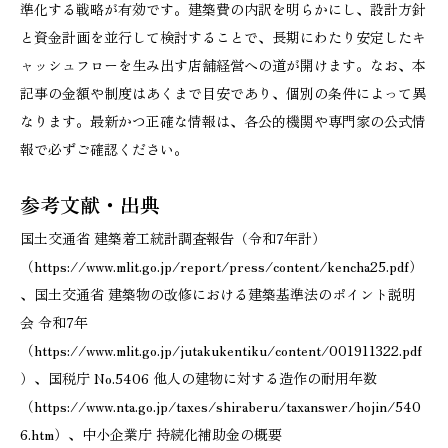
準化する戦略が有効です。建築費の内訳を明らかにし、設計方針
と資金計画を並行して検討することで、長期にわたり安定したキ
ャッシュフローを生み出す店舗経営への道が開けます。なお、本
記事の金額や制度はあくまで目安であり、個別の条件によって異
なります。最新かつ正確な情報は、各公的機関や専門家の公式情
報で必ずご確認ください。
参考文献・出典
国土交通省 建築着工統計調査報告（令和7年計）
（https://www.mlit.go.jp/report/press/content/kencha25.pdf）
、国土交通省 建築物の改修における建築基準法のポイント説明
会 令和7年
（https://www.mlit.go.jp/jutakukentiku/content/001911322.pdf
）、国税庁 No.5406 他人の建物に対する造作の耐用年数
（https://www.nta.go.jp/taxes/shiraberu/taxanswer/hojin/540
6.htm）、中小企業庁 持続化補助金の概要