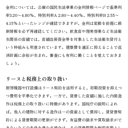
金利については、公庫の国民生活事業の金利情報ページで基準利
率3.20〜4.80%、特別利率A 2.80〜4.40%、特別利率B 2.55〜
4.15%といったレンジが確認できますが、金利は変動を前提に最
新情報を必ず再確認してください。飲食店や理美容業など生活衛
生関係の店舗では、店舗改装資金等を対象とした生活衛生貸付と
いう枠組みも用意されています。建築費を適正に抑えることで返
済計画に余裕が生まれ、審査にも有利に働くことを覚えておきま
しょう。
リースと税務上の取り扱い
厨房機器やIT設備はリース契約を活用すると、初期投資を抑えつ
つ費用を平準化できます。一方で、賃借した店舗に施した内装造
作は税務上の取り扱いに特徴があります。国税庁の説明によれ
ば、他人の建物に対する造作は一の資産として償却し、賃貸借契
約による賃借期間の更新ができず、有益費の請求や買取請求がで
きないなどの条件を満たす場合は、その賃借期間を耐用年数とし