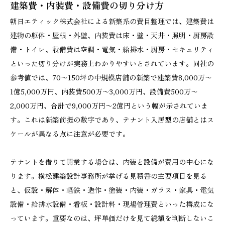
建築費・内装費・設備費の切り分け方
朝日エティック株式会社による新築系の費目整理では、建築費は
建物の躯体・屋根・外壁、内装費は床・壁・天井・照明・厨房設
備・トイレ、設備費は空調・電気・給排水・厨房・セキュリティ
といった切り分けが実務上わかりやすいとされています。同社の
参考値では、70〜150坪の中規模店舗の新築で建築費8,000万〜
1億5,000万円、内装費500万〜3,000万円、設備費500万〜
2,000万円、合計で9,000万円〜2億円という幅が示されていま
す。これは新築前提の数字であり、テナント入居型の店舗とはス
ケールが異なる点に注意が必要です。
テナントを借りて開業する場合は、内装と設備が費用の中心にな
ります。横松建築設計事務所が挙げる見積書の主要項目を見る
と、仮設・解体・軽鉄・造作・塗装・内装・ガラス・家具・電気
設備・給排水設備・看板・設計料・現場管理費といった構成にな
っています。重要なのは、坪単価だけを見て総額を判断しないこ