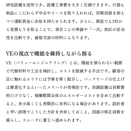
排気設備を流用でき、設備工事費を大きく圧縮できます。什器も
新品にこだわらず中古やリースを取り入れれば、初期投資を抑え
つつ運転資金に余裕を持たせられます。さらに、最低でも3社か
ら見積もりを取ることで、項目ごとの単価や「一式」表記の妥当
性を比較でき、価格交渉の材料にもなります。
VEの視点で機能を維持しながら削る
VE（バリューエンジニアリング）とは、機能を損なわない範囲
で代替材料や工法を検討し、コストを削減する手法です。顧客の
目に触れるエリアには予算を厚く配分し、バックヤードの仕上げ
は簡素化するといったメリハリが効果的です。空調設備は初期費
用だけでなく、稼働期間全体のエネルギーコストを含めて比較す
ると、多少高くても長期的に有利になる場合があります。設計者
と早い段階でこうした方針を共有しておくと、図面の修正回数を
減らし、スムーズに着工へ進められます。